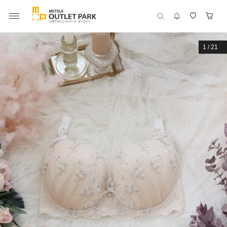
1
/
21