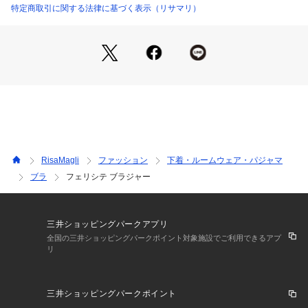
をプラスしました。
特定商取引に関する法律に基づく表示（リサマリ）
カラーは透明感あふれるホワイトや、季節を感じる上品なブラ
ウン、深みのあるレディなローズで展開しています。
日常のふとしたたたずまいも、美しいものへと変えてしまうよ
うなアイテムになれますように。
ワンランク上の美しさを演出した 「Risa Magli Reine（レー
ヌ）」ブランドの世界観をお楽しみください。
＜パターン＞
『D Make Type』
より安定感のあるカップから、バックにかけての高い脇ライン
RisaMagli
ファッション
下着・ルームウェア・パジャマ
で美しいDecorteを演出します。
ブラ
フェリシテ ブラジャー
Gカップ～は下カップにボーンを入れ、3段ホックを使用する
ことにより、ボリュームのあるバストをしっかり支えます。
＜こんな方にオススメです＞
三井ショッピングパークアプリ
しっかりとしたホールド感・安定感を実感したい方
全国の三井ショッピングパークポイント対象施設でご利用できるアプ
リ
バストを強調しすぎず、丸くナチュラルなシルエットがお好き
な方
三井ショッピングパークポイント
＜商品仕様＞