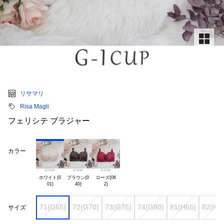
リサマリ
Risa Magli
フェリシテ ブラジャー
カラー
ホワイト(0

ブラウン(0

ローズ(06

71(G65)
72(G70)
73(G75)
74(G80)
81(H65)
82(H7
サイズ