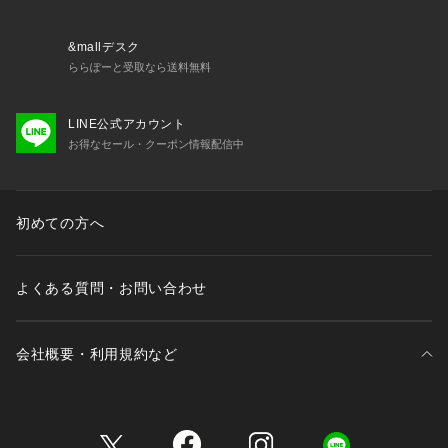
・3/4カップ
・ワイヤーあり
・サイドボーンあり（樹脂製）
&mallデスク
・ホック：3段×3列
ららぽーと受取なら送料無料
・ストラップ長さ調節可能（取り外し不可）
LINE公式アカウント
＜関連アイテム＞
お得なセール・クーポン情報配信中
お揃いのアイテムは以下よりご確認ください。
・67230 ブラジャー（B・C・D）
・67231 ブラジャー（E・F）
・67232 ブラジャー（G・H・I）
初めての方へ
・47233 おやすみブラ（M・L）
・47234 おやすみブラ（LL）
・77230 ノーマルショーツ
よくある質問・お問い合わせ
・77231 レースショーツ
・77234 Tバックショーツ
・77235ヒップハング
会社概要・利用規約など
・77236サ
三井不動産が展開する商業施設一覧