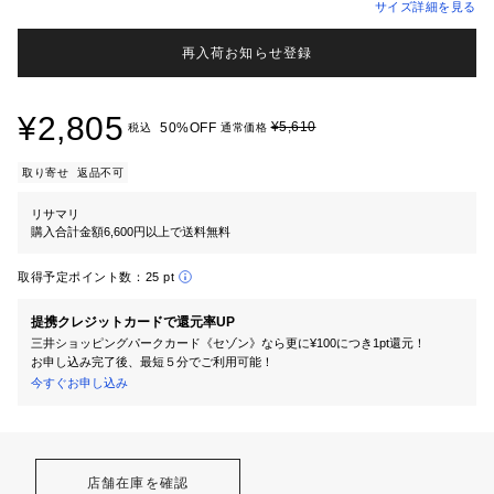
サイズ詳細を見る
再入荷お知らせ登録
¥2,805
¥5,610
50%OFF
税込
通常価格
取り寄せ
返品不可
リサマリ
購入合計金額6,600円以上で送料無料
取得予定ポイント数：
25 pt
提携クレジットカードで還元率UP
三井ショッピングパークカード《セゾン》なら更に¥100につき1pt還元！
お申し込み完了後、最短５分でご利用可能！
今すぐお申し込み
店舗在庫を確認