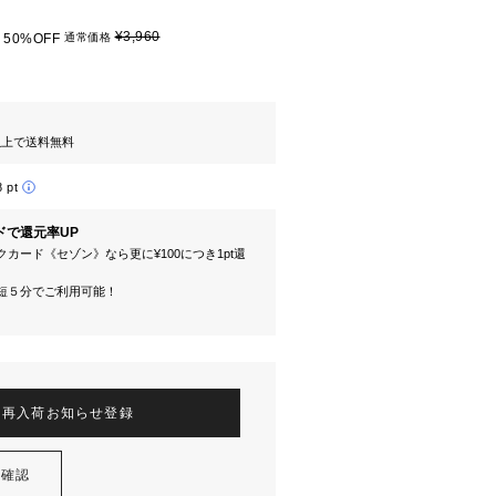
¥3,960
50%OFF
通常価格
円以上で送料無料
8 pt
ドで還元率UP
カード《セゾン》なら更に¥100につき1pt還
短５分でご利用可能！
再入荷お知らせ登録
を確認