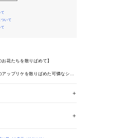
いて
について
いて
のお花たちを散りばめて】
のアップリケを散りばめた可憐なシリ
なステッチでお花を刺しゅうして、揺
がちらりとのぞくデザインに。その上
ンプリントをほどこした小花のアップ
ション
 ＞ 
下着・ルームウェア・パジャマ
 ＞ 
散りばめて立体感を表現することで、
リエステル・ポリウレタン
詰め込んだような華やかな印象に仕上
00419 
（モール）
ップ）
しらった繊細なラメ糸はキラキラと輝
品さをプラス。色展開は落ち着きのあ