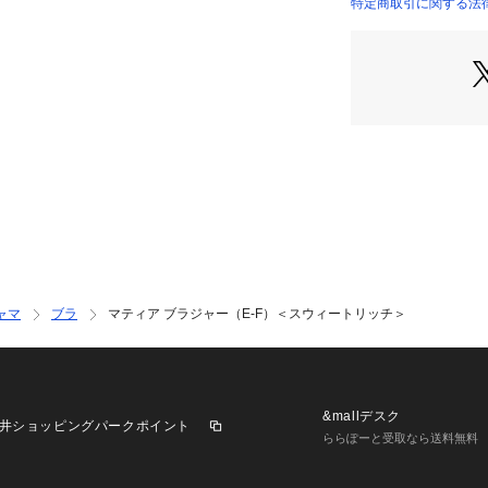
るパステルカラー
特定商取引に関する法
しました。
＜パターン＞
『Sweet Ric
年齢や体型を問わずフ
でも一番ナチュラ
麗な谷間を演出。
しいラインを作り
＜こんな方におす
ふんわり丸みのあ
谷間やボリューム
バストに左右差が
ャマ
ブラ
マティア ブラジャー（E-F）＜スウィートリッチ＞
Risa Magli
＜商品仕様＞
・3/4カップ
・ワイヤーあり
&mallデスク
井ショッピングパークポイント
・サイドボーンあ
ららぽーと受取なら送料無料
・取り外し可能パ
・パッド素材：ナ