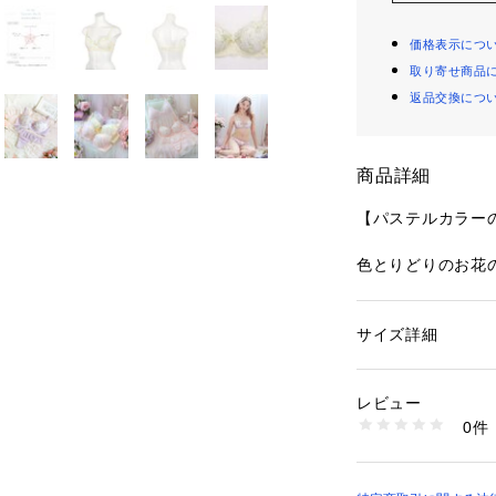
価格表示につ
取り寄せ商品
返品交換につ
商品詳細
【パステルカラー
色とりどりのお花
ーズです。
レース全体に様々
れるリボンテープ
サイズ詳細
性別：
レディース
からグラデーショ
カテゴリー：
ファッ
ブラ
リケをふんだんに
素材：ナイロン・ポ
レビュー
お花畑をぎゅっと
生産国：中国製
0件
がりました。
商品番号：
10959000
N05-62701 （ショ
花びらや花芯にあ
き、さりげない上