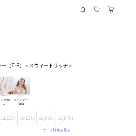
ャー（E-F）＜スウィートリッチ＞
ンク(07

ラベンダー(

52(E70)
53(E75)
61(F65)
62(F70)
63(F75)
サイズ詳細を見る