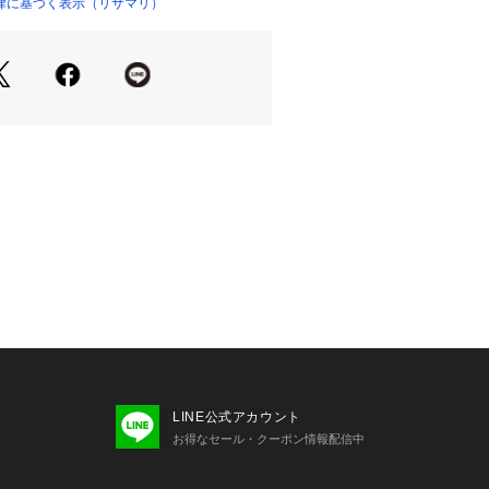
で、ロマンティックなレトロさを演出
律に基づく表示（リサマリ）
h（スウィートリッチ）』
ィットしやすい、Risa Magliの中
ルなパターン。レモン型のパッドで綺
丸みとボリュームで女性らしく可愛ら
ます。
すめです＞
るバストラインがお好きな方
を強調するのが苦手な方
ある方
のブラジャーを初めてご着用する方
LINE公式アカウント
り（樹脂製）
お得なセール・クーポン情報配信中
ッド付属
イロン・ポリエステル（不織布製）