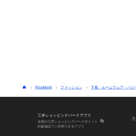
RisaMagli
ファッション
下着・ルームウェア・パジ
三井ショッピングパークアプリ
三
全国の三井ショッピングパークポイント
対象施設でご利用できるアプリ