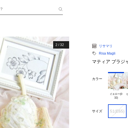
？
2
/
32
リサマリ
Risa Magli
マティア ブラジ
カラー
イエロー(0

ピ
51(E65)
サイズ