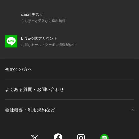
0・D75・E70・F65）
※複数のサイズをお選びいただける場合は、楽な着け心地をお
求めの方は大きい方のサイズを、フィット感を重視される方は
&mallデスク
小さい方のサイズのご購入をおすすめします。
ららぽーと受取なら送料無料
＜商品仕様＞
LINE公式アカウント
・ワイヤーなし
お得なセール・クーポン情報配信中
・ホックなし
・サイドボーンなし
・取り外し可能薄手カップ付属（ウレタン製）
・ストラップ長
初めての方へ
よくある質問・お問い合わせ
会社概要・利用規約など
三井不動産が展開する商業施設一覧