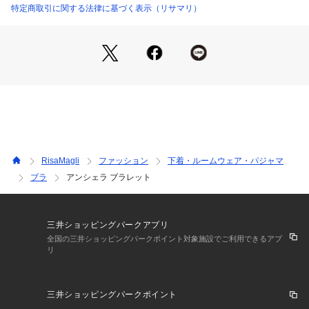
て背中の開いたお洋服から見せることで、ランジェリーをファ
特定商取引に関する法律に基づく表示（リサマリ）
ッションの一部として楽しめます。中央のリボンには輝くビジ
ューをプラスしました。
カラーはイルミネーションが輝く聖夜を連想させるブラック、
クリスマスツリーのような豪華さのグリーン、デイリーに楽し
める大人上品なベージュの3色で展開しています。
日常のふとしたたたずまいも、美しいものへと変えてしまうよ
うなアイテムになれますように。ワンランク上の美しさを演出
する 【Risa Magli Reine（レーヌ）】ブランドの世界観をお
楽しみください。
RisaMagli
ファッション
下着・ルームウェア・パジャマ
＜アイテム特徴・着用感＞
ブラ
アンシェラ ブラレット
ノンワイヤーで楽な着け心地のブラジャーです。圧迫感が無
く、バストに優しく寄り添うようなフィッティング感です。型
崩れの心配もないため、旅行にも使い勝手がよくプレゼントに
も使いやすいアイテムです。
三井ショッピングパークアプリ
全国の三井ショッピングパークポイント対象施設でご利用できるアプ
リ
＜サイズ＞
M：バスト 79～87cm (おすすめブラサイズ：B65・B70・B7
5・C65・C70・D65・D70・E65）
三井ショッピングパークポイント
L：バスト 86～94cm（おすすめブラサイズ：B75・C75・D7