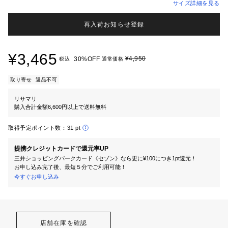
サイズ詳細を見る
再入荷お知らせ登録
¥3,465
¥4,950
30%OFF
税込
通常価格
取り寄せ
返品不可
リサマリ
購入合計金額6,600円以上で送料無料
取得予定ポイント数：
31 pt
提携クレジットカードで還元率UP
三井ショッピングパークカード《セゾン》なら更に¥100につき1pt還元！
お申し込み完了後、最短５分でご利用可能！
今すぐお申し込み
店舗在庫を確認