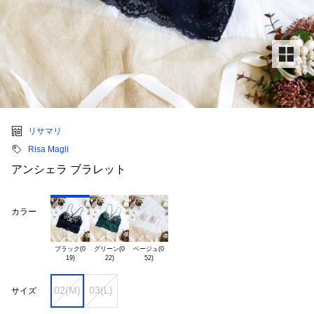
リサマリ
Risa Magli
アンシェラ ブラレット
カラー
ブラック(0

グリーン(0

ベージュ(0

02(M)
03(L)
サイズ