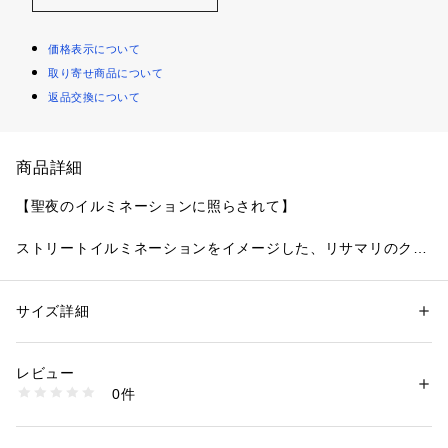
価格表示について
取り寄せ商品について
返品交換について
商品詳細
【聖夜のイルミネーションに照らされて】
ストリートイルミネーションをイメージした、リサマリのクリ
スマスコレクションです。
クリスマスのストリートイルミネーションをモチーフにしたレ
ースは、太めのくっきりとしたステッチのインケミレース手法
サイズ詳細
性別：
レディース
で、インパクトのある豪華さに仕上がりました。天使の羽根を
カテゴリー：
ファッション
 ＞ 
下着・ルームウェア・パジャマ
 ＞ 
ブラ
素材：ナイロン・ポリエステル・ポリウレタン
連想させる優美な曲線を描いた刺しゅうは、インケミレースと
生産国：中国製
レビュー
リンクした太めのラメ糸をふんだんにほどこして、まるで街を
商品番号：
1095900000552 
（モール）
0件
彩る灯りのようなきらびやかな輝きを演出します。
N05-59156 （ショップ）
バックスタイルはラグジュアリーなトライアングルデザイン
に。細めのストラップと高級感のあるゴールドの金具は、あえ