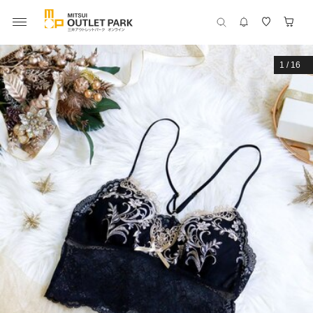
1
/
16