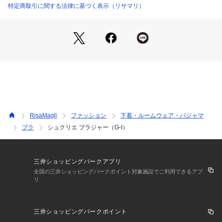
い季節を彩るコレクションです。
特定商取引に関する法律に基づく表示（リサマリ）
＜パターン＞
『Glamor Bra／バストアップタイプ』
Gカップ～専用に設計されたパターンです。サイドパネルとカ
ップ中央のボーン、高い前中心でボリュームのあるバストをし
っかりプッシュアップしながら支えます。
＜こんな方におすすめです＞
楽な着け心地と安定感が欲しい方
ボリュームのあるバストをしっかりと支えたい方
RisaMagli
ファッション
下着・ルームウェア・パジャマ
ブラ
シュクリエ ブラジャー（G-I）
＜商品仕様＞
・3/4カップ
・ワイヤーあり
・サイドボーンあり（樹脂製）
三井ショッピングパークアプリ
・取り外し可能パッドなし（※パッドポケットはあり）
全国の三井ショッピングパークポイント対象施設でご利用できるアプ
リ
・ホック：3段×3列
・ストラップ長さ調節可能（取り外し不可）
三井ショッピングパークポイント
＜関連アイテム＞