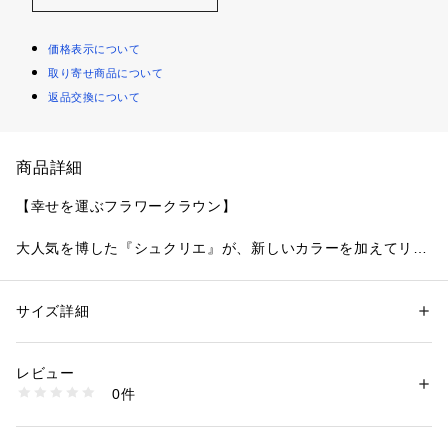
価格表示について
取り寄せ商品について
返品交換について
商品詳細
【幸せを運ぶフラワークラウン】
大人気を博した『シュクリエ』が、新しいカラーを加えてリバ
イバル。
ウェディングらしいフラワークラウンをイメージしたレース
は、繊細な抜け感のあるラッセルレースに、小花の刺しゅうを
サイズ詳細
性別：
レディース
優しい糸づかいでたっぷりとあしらいました。お花の部分は可
カテゴリー：
ファッション
 ＞ 
下着・ルームウェア・パジャマ
 ＞ 
ブラ
素材：ナイロン・ポリエステル・ポリウレタン
愛らしさが際立つよう、光沢をおさえたウーリー糸をほどこす
生産国：中国製
レビュー
ことで、あたたかみのあるフェミニンなテイストを演出。
商品番号：
1095900000581 
（モール）
0件
カップの土台部分にはカップと同じ柄いきのケミカルナローレ
N05-62742 （ショップ）
ースをあしらうことで、特別感あふれる華やかな印象に仕上が
りました。身に付けるだけで幸せを運んでくれるような、新し