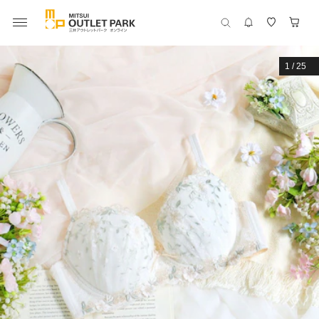
1
/
25