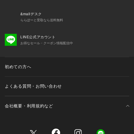
お揃いのアイテムは以下よりご確認ください。
・62740 ブラジャー（B・C・D）
・62741 ブラジャー（E・F）
&mallデスク
・62742 ブラジャー（G・H・I）
ららぽーと受取なら送料無料
・72740 ノーマルショーツ
・72741 レースショーツ
LINE公式アカウント
・72742 リボンショーツ
お得なセール・クーポン情報配信中
・72746 サニタリー
・12740 スリップ
・32741 カップ付キャミソール
・22741 タップパンツ
初めての方へ
※照明の関係により、実際よりも色味が違って見える場合があ
よくある質問・お問い合わせ
ります。また、パソコン・スマートフォンなどの環境により、
若干製品と画像のカラーが異なる場合もございます
会社概要・利用規約など
三井不動産が展開する商業施設一覧