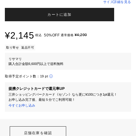
サイズ詳細を見る
カートに追加
¥2,145
¥4,290
50%OFF
税込
通常価格
取り寄せ
返品不可
リサマリ
購入合計金額6,600円以上で送料無料
取得予定ポイント数：
19 pt
提携クレジットカードで還元率UP
三井ショッピングパークカード《セゾン》なら更に¥100につき1pt還元！
お申し込み完了後、最短５分でご利用可能！
今すぐお申し込み
店舗在庫を確認