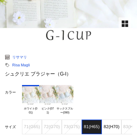
リサマリ
Risa Magli
シュクリエ ブラジャー（G-I）
カラー
ホワイト(0

ピンク(07

サックスブル

71(G65)
72(G70)
73(G75)
81(H65)
82(H70)
83(H75
サイズ