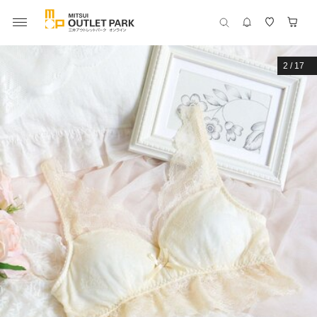
2
/
17