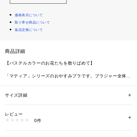
価格表示について
取り寄せ商品について
返品交換について
商品詳細
【パステルカラーのお花たちを散りばめて】
「マティア」シリーズのおやすみブラです。ブラジャー全体に
花柄レースを使用した上品でレーシーなディテールと、柄行き
を活かしたワントーンでまとめることで、どこから見ても美し
いレディなスタイルに仕上がりました。
サイズ詳細
性別：
レディース
レースも柔らかく、肌に優しくフィットします。リボンをワン
カテゴリー：
ファッション
 ＞ 
下着・ルームウェア・パジャマ
 ＞ 
ブラ
素材：ナイロン・ポリエステル・その他
ポイントに、長く愛せるシンプルなデザインで、おうちでのリ
生産国：中国製
レビュー
ラックスタイムにおすすめしたいアイテムです。
商品番号：
1095900000594 
（モール）
0件
N05-42700 （ショップ）
＜おやすみブラ レーシータイプ＞
就寝時でのご着用をベースに開発されたノンワイヤーのブラジ