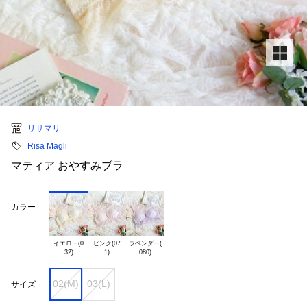
リサマリ
Risa Magli
マティア おやすみブラ
カラー
イエロー(0

ピンク(07

ラベンダー(

02(M)
03(L)
サイズ