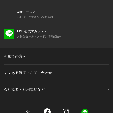
お揃いのアイテムは以下よりご確認ください。
・62700 ブラジャー（B・C・D）
・62701 ブラジャー（E・F）
&mallデスク
・62702 ブラジャー（G・H）
ららぽーと受取なら送料無料
・42700 おやすみブラ（M・L）
・72700 ノーマルショーツ
LINE公式アカウント
・72701 レースショーツ
お得なセール・クーポン情報配信中
・72704 Tバック
・72706 サニタリー
・12701 カップ付スリップ
初めての方へ
※照明の関係により、実際よりも色味が違って見える場合があ
ります。また、パソコン・スマートフォンなどの環境により、
よくある質問・お問い合わせ
若干製品と画像のカラーが異なる場合も
会社概要・利用規約など
三井不動産が展開する商業施設一覧