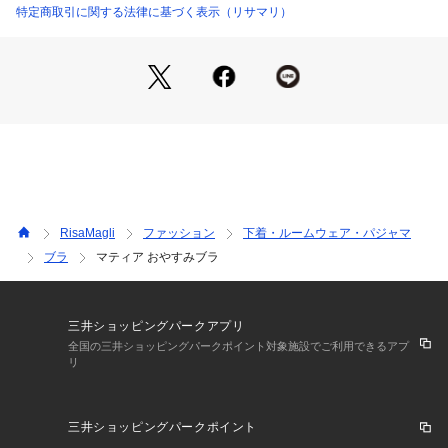
ャーです。肌に優しい生地パネルでバストの横流れを防ぎま
特定商取引に関する法律に基づく表示（リサマリ）
す。厚みのあるパッドでバストを支えてくれるレーシーなブラ
です。
＜サイズ＞
M：バスト 79～87cm（おすすめブラサイズ：B65・B70・B7
5・C65・C70・C75・D65・D70・E65・E70・F65）
L：バスト 86～94cm（おすすめブラサイズ：C75・D75・E7
0・E75・F65・F70）
※複数のサイズをお選びいただける場合は、楽な着け心地をお
求めの方は大きい方のサイズを、フィット感を重視される方は
RisaMagli
ファッション
下着・ルームウェア・パジャマ
小さい方のサイズのご購入をおすすめします。
ブラ
マティア おやすみブラ
＜商品仕様＞
・ワイヤーなし
・ホックなし
三井ショッピングパークアプリ
・サイドボーンなし
全国の三井ショッピングパークポイント対象施設でご利用できるアプ
リ
・取り外し可能パッド付属（ウレタン製）
・ストラップ長さ調節可能（取り外し不可）
三井ショッピングパークポイント
＜関連アイテム＞