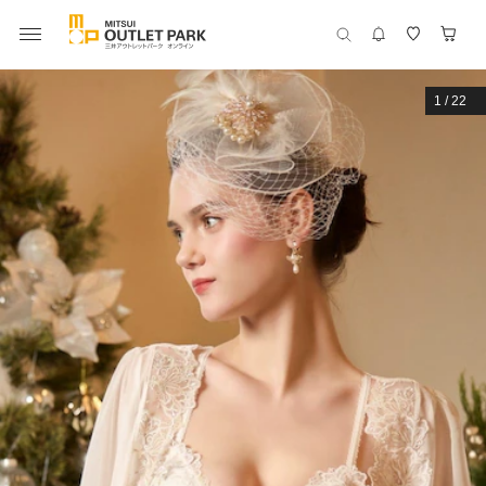
1
/
22