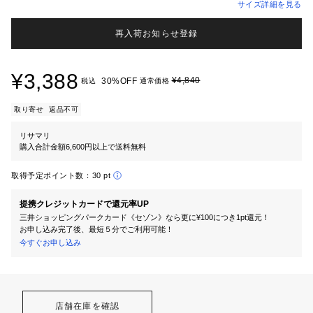
サイズ詳細を見る
再入荷お知らせ登録
¥3,388
¥4,840
30%OFF
税込
通常価格
取り寄せ
返品不可
リサマリ
購入合計金額6,600円以上で送料無料
取得予定ポイント数：
30 pt
提携クレジットカードで還元率UP
三井ショッピングパークカード《セゾン》なら更に¥100につき1pt還元！
お申し込み完了後、最短５分でご利用可能！
今すぐお申し込み
店舗在庫を確認