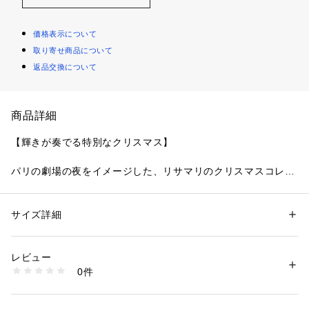
価格表示について
取り寄せ商品について
返品交換について
商品詳細
【輝きが奏でる特別なクリスマス】
パリの劇場の夜をイメージした、リサマリのクリスマスコレク
ションです。
クラシカルな建物や扇をモチーフにした装飾品などを表現した
レースは、まるで優美なドレスをまとっているような豪華さに
サイズ詳細
性別：
レディース
仕上がりました。
カテゴリー：
ファッション
 ＞ 
下着・ルームウェア・パジャマ
 ＞ 
ブラ
素材：ナイロン・ポリエステル・ポリウレタン
カップには扇のシアーアップリケをふんだんに重ねることで、
生産国：中国製
レビュー
レースの刺しゅうをほんのりと透かして立体的な印象をプラ
商品番号：
1095900000686 
（モール）
0件
ス。全体に刺しゅうしたラメ糸の輝きが、クリスマスの特別な
N05-59283 （ショップ）
夜にぴったりな大人の気品あふれるデザインです。
バックスタイルはトライアングルデザインでラグジュアリーさ