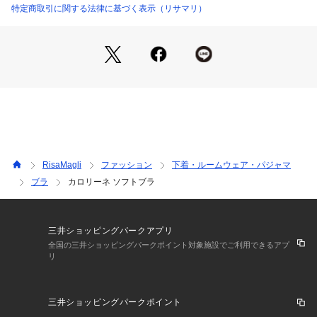
を演出。カラーはワントーンでまとめて輝きを引き立たせた、
特定商取引に関する法律に基づく表示（リサマリ）
クリスマスらしいホワイト、レッド、ネイビーで展開していま
す。
日常のふとしたたたずまいも、美しいものへと変えてしまうよ
うなアイテムになれますように。ワンランク上の美しさを演出
した 「Risa Magli Reine（レーヌ）」ブランドの世界観をお
楽しみください。
＜アイテム特徴・着用感＞
ノンワイヤーで楽な着け心地のブラジャーです。圧迫感が無
く、バストに優しく寄り添うようなフィッティング感です。型
RisaMagli
ファッション
下着・ルームウェア・パジャマ
崩れの心配もないため、旅行にも使い勝手がよくプレゼントに
ブラ
カロリーネ ソフトブラ
も使いやすいアイテムです。
ワイヤー入りのブラジャーとイメージが変わらないデザインで
仕上げているため、リラックスタイムもRisa Magliのデザイン
をお楽しみいただけます。
三井ショッピングパークアプリ
全国の三井ショッピングパークポイント対象施設でご利用できるアプ
リ
＜こんな方におすすめです＞
上辺が浮きにくく、お胸にフィットしやすいデザインで小胸さ
んに人気のアイテムです。
三井ショッピングパークポイント
ワイヤーが苦手な方や生理中にお胸が張りやすい方などおうち