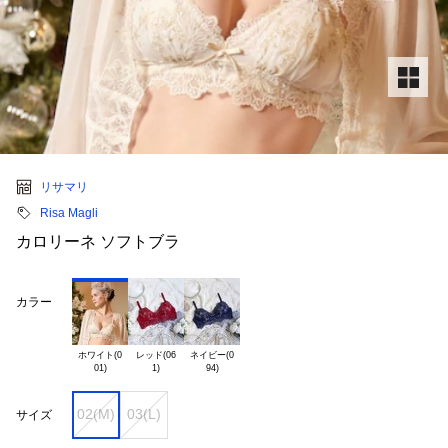
リサマリ
Risa Magli
カロリーネ ソフトブラ
カラー
ホワイト(0

レッド(06

ネイビー(0

02(M)
03(L)
サイズ