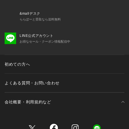
でリラックスしたい日に圧迫感がなく、優しい着け心地のた
め、気分や体調に合わせてご着用いただけます。
&mallデスク
＜サイズ＞
ららぽーと受取なら送料無料
M：バスト 79～87cm（おすすめブラサイズ：B65・B70・B7
5・C65・C70・D65・D70・E65）
LINE公式アカウント
L：バスト 86～94cm（おすすめブラサイズ：B75・C75・D7
お得なセール・クーポン情報配信中
0・D75・E70・F65）
※複数のサイズをお選びいただける場合は、楽な着け心地をお
求めの方は大きい方のサイズを、フィット感を重視される方は
小さい方
初めての方へ
よくある質問・お問い合わせ
会社概要・利用規約など
三井不動産が展開する商業施設一覧