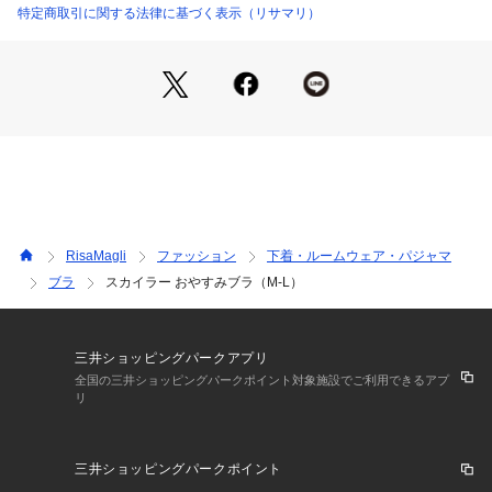
いただけます。
特定商取引に関する法律に基づく表示（リサマリ）
日常のふとしたたたずまいも、美しいものへと変えてしまうよ
うなアイテムになれますように。ワンランク上の美しさを演出
する 【Risa Magli Reine（レーヌ）】ブランドの世界観をお
楽しみください。
＜おやすみブラ レーヌタイプ＞
就寝時での着用をベースに開発されたノンワイヤーのブラジャ
ーです。カップくりの安定感を高めるループテープで脇流れを
防ぎ、胸を美しくキープしてくれます。バック上辺肌側をフラ
ットな袋縫いにすることで肌触りに優れたブラです。
RisaMagli
ファッション
下着・ルームウェア・パジャマ
ブラ
スカイラー おやすみブラ（M-L）
＜サイズ＞
M：バスト 79～87cm（おすすめブラサイズ：B70・B75・C6
5・C70・D65・D70・E65・F65）
L：バスト 86～94cm（おすすめブラサイズ：B75・C75・D7
三井ショッピングパークアプリ
0・D75・E70・F65・G65）
全国の三井ショッピングパークポイント対象施設でご利用できるアプ
リ
LL：バスト 93～101cm（おすすめブラサイズ：D75・E75・F
70・F75・G65・G70・H65・I65）
3L：バスト 100～108cm（おすすめブラサイズ：F75・G75・
三井ショッピングパークポイント
H70・H75・I65・I70）