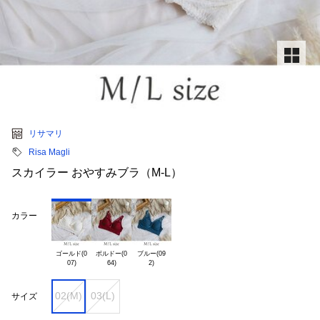
リサマリ
Risa Magli
スカイラー おやすみブラ（M-L）
カラー
ゴールド(0

ボルドー(0

ブルー(09

02(M)
03(L)
サイズ