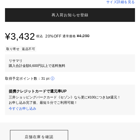
サイズ詳細を見る
再入荷お知らせ登録
¥3,432
¥4,290
20%OFF
税込
通常価格
取り寄せ
返品不可
リサマリ
購入合計金額6,600円以上で送料無料
取得予定ポイント数：
31 pt
提携クレジットカードで還元率UP
三井ショッピングパークカード《セゾン》なら更に¥100につき1pt還元！
お申し込み完了後、最短５分でご利用可能！
今すぐお申し込み
店舗在庫を確認