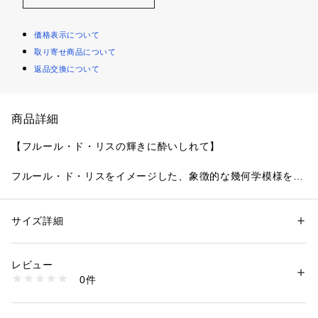
価格表示について
取り寄せ商品について
返品交換について
商品詳細
【フルール・ド・リスの輝きに酔いしれて】
フルール・ド・リスをイメージした、象徴的な幾何学模様をま
とったシリーズです。
おやすみブラはワイヤーブラと印象を変え、リラックスタイム
をサポートできるレーシーなデザインに仕上がりました。フル
サイズ詳細
性別：
レディース
ール・ド・リスから着想を得たアップリケは、ストラップに贅
カテゴリー：
ファッション
 ＞ 
下着・ルームウェア・パジャマ
 ＞ 
ブラ
素材：ナイロン・ポリウレタン
沢にあしらい、カメオのブローチのような豪華さと存在感に。
生産国：中国製
レビュー
ほどこされた上品なラメ糸の輝きが組み合わさり、王室を感じ
商品番号：
1095900000690 
（モール）
0件
させる気品高い印象に仕上がりました。全体を単色で統一し
N05-49073 （ショップ）
た、大人の気品を感じるアイテムです。おやすみショーツと合
わせることで、リラックスタイムや就寝時にも快適にお過ごし