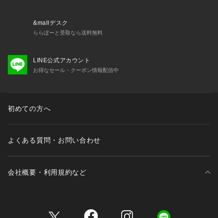
※複数のサイズをお選びいただける場合は、楽な着け心地をお
求めの方は大きい方のサイズを、フィット感を重視される方は
小さい方のサイズのご購入をおすすめします。
&mallデスク
ららぽーと受取なら送料無料
＜商品仕様＞
・ワイヤーなし
LINE公式アカウント
・ホックなし
お得なセール・クーポン情報配信中
・サイドボーンなし
・取り外し可能薄手カップ付属（ウレタン製）
・ストラップ長さ調
初めての方へ
よくある質問・お問い合わせ
会社概要・利用規約など
三井不動産が展開する商業施設一覧