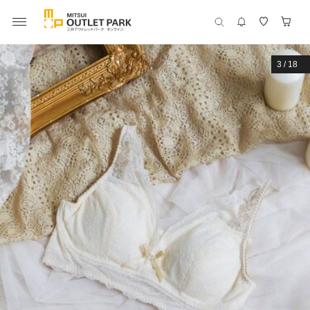
3
/
18