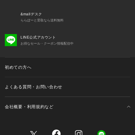
・72610 ノーマルショーツ
・72611 レースショーツ
・72613 フレアショーツ
&mallデスク
・72616 サニタリー
ららぽーと受取なら送料無料
・32611 カップ付キャミソール
・22611 タップパンツ
LINE公式アカウント
お得なセール・クーポン情報配信中
※照明の関係により、実際よりも色味が違って見える場合があ
ります。また、パソコン・スマートフォンなどの環境により、
若干製品と画像のカラーが異なる場合もございます。
初めての方へ
よくある質問・お問い合わせ
会社概要・利用規約など
三井不動産が展開する商業施設一覧