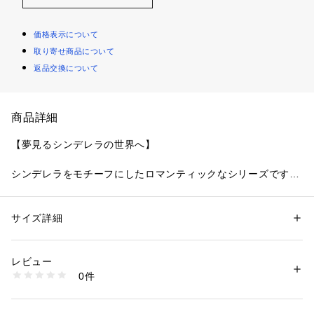
価格表示について
取り寄せ商品について
返品交換について
商品詳細
【夢見るシンデレラの世界へ】
シンデレラをモチーフにしたロマンティックなシリーズです。
レースはキラキラと光が舞う魔法の夜空をイメージ。夜空の中
にはお星さまのアップリケやラメ糸であしらった様々な曲線を
散りばめて、シンデレラを乗せた馬車が走っているような幻想
サイズ詳細
性別：
レディース
的なデザインに仕上がりました。
カテゴリー：
ファッション
 ＞ 
下着・ルームウェア・パジャマ
 ＞ 
ブラ
素材：ナイロン・ポリエステル・その他
身生地は胸下切り替えのレースとふんわり広がるソフトチュー
生産国：中国製
レビュー
ルで、ドレスのようなフレアシルエットに。サイドにはほどけ
商品番号：
1095900000743 
（モール）
0件
るリボンを添えて、夢見るプリンセスを細部まで豪華に表現し
N05-32611 （ショップ）
ています。アイテムやカラー展開も、見ているだけで心ときめ
く気分を与えてくれるコレクションです。