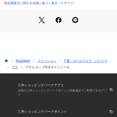
特定商取引に関する法律に基づく表示（リサマリ）
＜アイテム特徴・着用感＞
カップがついたタイプのキャミソールなので、ブラジャーを着
けずにこれ1枚でご着用いただけます。身生地はソフトチュー
ル素材を使用しており、さらりとした気持ちの良い着心地で
す。
＜サイズ＞
M：バスト 79～87cm（総丈：約60cm）
L：バスト 86～94cm（総丈：約60cm）
RisaMagli
ファッション
下着・ルームウェア・パジャマ
＜商品仕様＞
ブラ
ブラム カップ付きキャミソール
・ストラップ長さ調節可能（取り外し不可）
・身生地の伸縮性：若干あり
・取り外し可能薄手カップ付属（ウレタン製）
三井ショッピングパークアプリ
＜関連アイテム＞
全国の三井ショッピングパークポイント対象施設でご利用できるアプ
リ
お揃いのアイテムは以下よりご確認ください。
・62610 ブラジャー（B・C・D）
・62611 ブラジャー（E・F）
三井ショッピングパークポイント
・62612 ブラジャー（G・H）