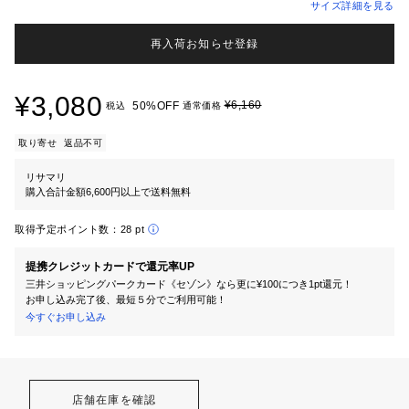
サイズ詳細を見る
再入荷お知らせ登録
¥3,080
¥6,160
50%OFF
税込
通常価格
取り寄せ
返品不可
リサマリ
購入合計金額6,600円以上で送料無料
取得予定ポイント数：
28 pt
提携クレジットカードで還元率UP
三井ショッピングパークカード《セゾン》なら更に¥100につき1pt還元！
お申し込み完了後、最短５分でご利用可能！
今すぐお申し込み
店舗在庫を確認