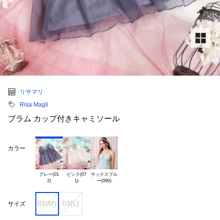
リサマリ
Risa Magli
ブラム カップ付きキャミソール
カラー
グレー(01

ピンク(07

サックスブル

02(M)
03(L)
サイズ