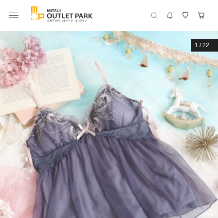
1
/
22