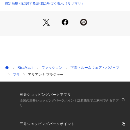
と可愛らしさをプラスしました。
特定商取引に関する法律に基づく表示（リサマリ）
カラーはヌーディー感のあるホワイト・ローズと、柄行が引き
立つエレガントなネイビーで展開しています。
日常のふとしたたたずまいも、美しいものへと変えてしまうよ
うなアイテムになれますように。ワンランク上の美しさを演出
する 【Risa Magli Reine（レーヌ）】ブランドの世界観をお
楽しみください。
＜パターン＞
『V Make Type』
前中心が低いワイヤーとカップのサイドパネルで、バストを中
RisaMagli
ファッション
下着・ルームウェア・パジャマ
央に寄せて美しいV字を演出します。カップは4枚接ぎ構造でよ
ブラ
アリアンナ ブラジャー
りバストにフィットし、やさしい着け心地のパターンです。G
カップ～は下カップにボーンを入れ、3段ホックを使用するこ
とにより、ボリュームのあるバストを印象強く支えます。
三井ショッピングパークアプリ
＜こんな方にオススメです＞
全国の三井ショッピングパークポイント対象施設でご利用できるアプ
リ
丸みのあるバストがお好きな方
くっきりとした綺麗な谷間が欲しい方
前中心のワイヤーの圧迫感が苦手な方
三井ショッピングパークポイント