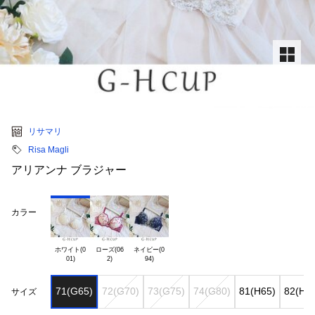
リサマリ
Risa Magli
アリアンナ ブラジャー
カラー
ホワイト(0

ローズ(06

ネイビー(0

71(G65)
72(G70)
73(G75)
74(G80)
81(H65)
82(H7
サイズ