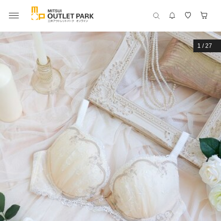
1
/
27