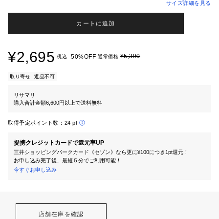
サイズ詳細を見る
カートに追加
¥2,695
¥5,390
50%OFF
税込
通常価格
取り寄せ
返品不可
リサマリ
購入合計金額6,600円以上で送料無料
取得予定ポイント数：
24 pt
提携クレジットカードで還元率UP
三井ショッピングパークカード《セゾン》なら更に¥100につき1pt還元！
お申し込み完了後、最短５分でご利用可能！
今すぐお申し込み
店舗在庫を確認