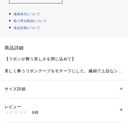
価格表示について
取り寄せ商品について
返品交換について
商品詳細
【リボンが舞う美しさを閉じ込めて】
美しく舞うリボンテープをモチーフにした、繊細で上品なシリ
ーズです。
ラメ糸でほどこしたリボンテープが舞うような曲線のスカラッ
プと、繊細な小花のインケミレースを組み合わせ、カラーのコ
サイズ詳細
性別：
レディース
ントラストが目をひく豪華なデザインに仕上がりました。
カテゴリー：
ファッション
 ＞ 
下着・ルームウェア・パジャマ
 ＞ 
ブラ
素材：ナイロン・ポリエステル・ポリウレタン
サイドにはチェーンや草花をモチーフにしたペアのアップリケ
生産国：中国製
レビュー
をあしらい、上品な印象で落ち着いた大人の女性を演出しま
商品番号：
1095900000788 
（モール）
0件
す。カップレースの下側には手描きのようなステッチで小花を
N05-68662 （ショップ）
散りばめて、やわらかくふんわりとした表情に。アップリケの
チェーンとリンクしたドット柄もさりげなくあしらい、遊び心