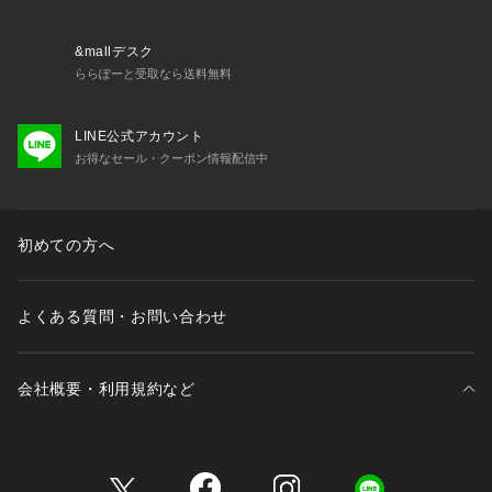
＜商品仕様＞
・3/4カップ
・ワイヤーあり
&mallデスク
・サイドボーンあり（樹脂製）
ららぽーと受取なら送料無料
・取り外し可能パッドなし（※パッドポケットはあり）
・ホック：3段×3列
LINE公式アカウント
・ストラップ長さ調節可能（取り外し不可）
お得なセール・クーポン情報配信中
＜関連アイテム＞
お揃いのアイテムは以下よりご確認ください。
・68660 ブラジャー（B・C・D）
初めての方へ
・68661 ブラジャー（E・F）
・68662 ブラジャー
よくある質問・お問い合わせ
会社概要・利用規約など
三井不動産が展開する商業施設一覧