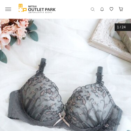
1
/
24