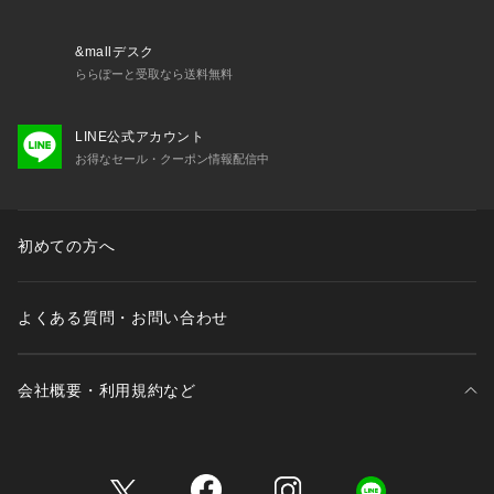
・ストラップ長さ調節可能（取り外し不可）
＜関連アイテム＞
&mallデスク
お揃いのアイテムは以下よりご確認ください。
ららぽーと受取なら送料無料
・68610 ブラジャー（B・C・D）
・68611 ブラジャー（E・F）
LINE公式アカウント
・68612 ブラジャー（G・H）
お得なセール・クーポン情報配信中
・58613 ソフトブラ
・48610 おやすみブラ
・78610 ノーマルショーツ
・78611 レースショーツ
初めての方へ
・78613 フレアショーツ
・78616 サニタリーショーツ
・18611 カップ付スリップ
よくある質問・お問い合わせ
※照明の関係によ
会社概要・利用規約など
三井不動産が展開する商業施設一覧