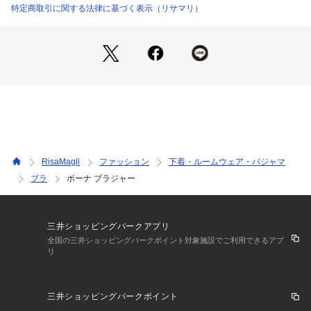
色展開は季節感を意識した、デイリーに使いやすいスモーキー
特定商取引に関する法律に基づく表示（リサマリ）
なカラーでまとめました。特別ではない日も、ほんの少しとき
めきを感じていただけるような、そんなコレクションです。
＜パターン＞
『Glamor Bra／サイドすっきりタイプ』
Gカップ～専用に設計されたパターンです。サイドパネルと脇
高の土台でボリュームのあるバストを脇から中央へ寄せ、スッ
キリとしたシルエットをキープしてくれます。
＜こんな方にオススメです＞
RisaMagli
ファッション
下着・ルームウェア・パジャマ
脇からバックサイドのラインをすっきり見せたい方
ブラ
ボーナ ブラジャー
前中心の圧迫感が気になる方
胸元の開いたお洋服を着る時に
＜商品仕様＞
三井ショッピングパークアプリ
・3/4カップ
全国の三井ショッピングパークポイント対象施設でご利用できるアプ
リ
・ワイヤーあり
・サイドボーンあり（樹脂製）
・取り外し可能パッドなし（※パッドポケットはあり）
三井ショッピングパークポイント
・ホック：3段×3列