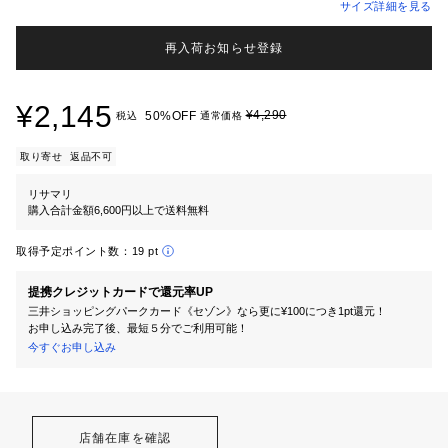
サイズ詳細を見る
再入荷お知らせ登録
¥2,145
¥4,290
50%OFF
税込
通常価格
取り寄せ
返品不可
リサマリ
購入合計金額6,600円以上で送料無料
取得予定ポイント数：
19 pt
提携クレジットカードで還元率UP
三井ショッピングパークカード《セゾン》なら更に¥100につき1pt還元！
お申し込み完了後、最短５分でご利用可能！
今すぐお申し込み
店舗在庫を確認