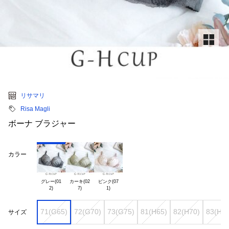
リサマリ
Risa Magli
ボーナ ブラジャー
カラー
グレー(01

カーキ(02

ピンク(07

71(G65)
72(G70)
73(G75)
81(H65)
82(H70)
83(H75
サイズ