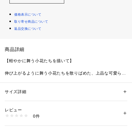
価格表示について
取り寄せ商品について
返品交換について
商品詳細
【軽やかに舞う小花たちを描いて】
伸び上がるように舞う小花たちを散りばめた、上品な可愛らし
さあふれるシリーズです。小花たちは線画風のラフなタッチで
軽やかな印象ながらも、2色の単色使いでしっかりとラメ糸の
存在感を演出。キラキラときらめく葉や花びらが舞い踊り、女
サイズ詳細
性別：
レディース
の子の宝物のようにときめきを感じるデザインに仕上がりまし
カテゴリー：
ファッション
 ＞ 
下着・ルームウェア・パジャマ
 ＞ 
ブラ
素材：ナイロン・ポリエステル・ポリウレタン
た。
生産国：中国製
レビュー
スカラップには優雅な曲線をほどこし、肌が美しく透けること
商品番号：
1095900000837 
（モール）
0件
でナチュラルな上品さを表現。ストラップとサイドにあしらっ
N05-68612 （ショップ）
た3種類のケミカルアップリケは、繊細なディテールで華やか
さをプラスしてくれます。