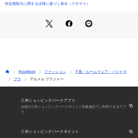
もポイントです。
特定商取引に関する法律に基づく表示（リサマリ）
すっきりとした透明感のあるホワイトや、やわらかく女性らし
い印象のピンク、深みのあるシックなグリーンまで、カラーに
よって異なるお花の表情を感じられるコレクションです。
＜パターン＞
『Side Shape（サイドシェイプ）』
サイドボーンとダブルパッドで余分なお肉をサイドから押さえ
スッキリとしたシルエットに。バストに高さが出やすく、薄手
のお洋服をご着用される際にメリハリが出てラインが綺麗に見
えます。
RisaMagli
ファッション
下着・ルームウェア・パジャマ
ブラ
アルメル ブラジャー
＜こんな方にオススメです＞
脇サイドの余分なお肉が気になる方
デコルテラインにボリュームが欲しい方
楽な着け心地と安定感やホールド感が欲しい方
三井ショッピングパークアプリ
全国の三井ショッピングパークポイント対象施設でご利用できるアプ
リ
＜商品仕様＞
・3/4カップ
・ワイヤーあり
三井ショッピングパークポイント
・サイドボーンあり（樹脂製）