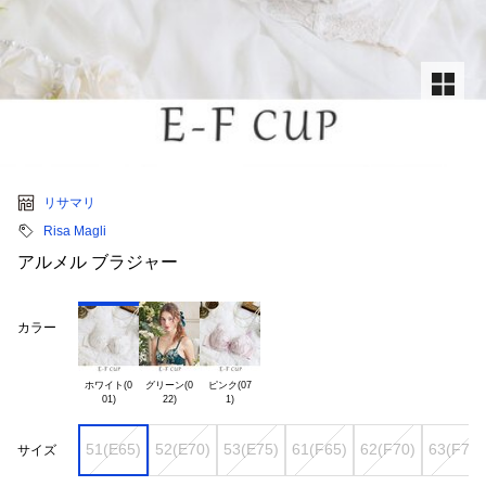
リサマリ
Risa Magli
アルメル ブラジャー
カラー
ホワイト(0

グリーン(0

ピンク(07

51(E65)
52(E70)
53(E75)
61(F65)
62(F70)
63(F75)
サイズ