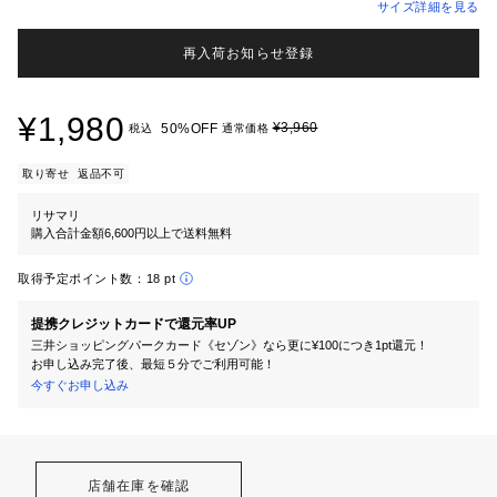
サイズ詳細を見る
再入荷お知らせ登録
¥1,980
¥3,960
50%OFF
税込
通常価格
取り寄せ
返品不可
リサマリ
購入合計金額6,600円以上で送料無料
取得予定ポイント数：
18 pt
提携クレジットカードで還元率UP
三井ショッピングパークカード《セゾン》なら更に¥100につき1pt還元！
お申し込み完了後、最短５分でご利用可能！
今すぐお申し込み
店舗在庫を確認