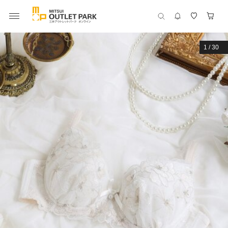
1
/
30