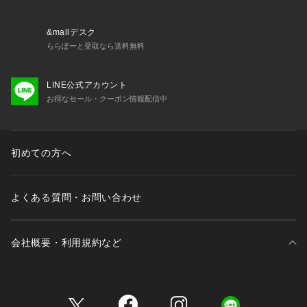
・取り外し可能パッド付属（片カップ各2枚・不織布製）
・ホック：2段×3列
・ストラップ長さ調節可能（取り外し不可）
&mallデスク
ららぽーと受取なら送料無料
＜関連アイテム＞
お揃いのアイテムは以下よりご確認ください。
LINE公式アカウント
・68620 ブラジャー（B・C・D）
お得なセール・クーポン情報配信中
・68621 ブラジャー（E・F）
・68622 ブラジャー（G・H・I）
・48623 おやすみブラ（M・L）
・48624 おやすみブラ（LL）
初めての方へ
・48625 おやすみブラ（3L）
・78620 ノーマルショーツ
・78621 レースショーツ
よくある質問・お問い合わせ
・78622
会社概要・利用規約など
三井不動産が展開する商業施設一覧