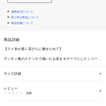
価格表示について
取り寄せ商品について
返品交換について
商品詳細
【ラメ糸が描く花びらに魅せられて】
デッサン風のステッチで描いたお花をモチーフにしたシリーズ
です。
お花たちの繊細なカーブのステッチは、花びら一枚一枚に光沢
をほどこし、レースの立体感を演出して華麗な印象に。線画の
サイズ詳細
性別：
レディース
ような表現にするため、ステッチの入れ方や絶妙なカラーのグ
カテゴリー：
ファッション
 ＞ 
下着・ルームウェア・パジャマ
 ＞ 
ブラ
素材：ナイロン・ポリエステル・ポリウレタン
ラデーション加工にこだわり、抜け感がありながらも美しいデ
生産国：中国製
レビュー
ザインに仕上がりました。
商品番号：
1095900000854 
（モール）
0件
さりげなく輝くラメ糸や、リボン中央にはパールチャームをあ
N05-68621 （ショップ）
しらうことで、上品な可愛らしさをプラスしています。ステッ
チを平らにすることで、薄手のお洋服に響きにくくしているの