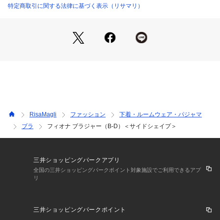
特定商取引に関する法律に基づく表示（リサマリ）
＜パターン＞
『Side Shape（サイドシェイプ）』
サイドボーンとダブルパッドで余分なお肉をサイドから押さえ
スッキリとしたシルエットに。バストに高さが出やすく、薄手
のお洋服をご着用される際にメリハリが出てラインが綺麗に見
えます。
＜こんな方におすすめです＞
脇サイドの余分なお肉が気になる方
デコルテラインにボリュームが欲しい方
RisaMagli
ファッション
下着・ルームウェア・パジャマ
楽な着け心地と安定感やホールド感が欲しい方
ブラ
フィオナ ブラジャー（B-D）＜サイドシェイプ＞
＜商品仕様＞
・3/4カップ
・ワイヤーあり
三井ショッピングパークアプリ
・サイドボーンあり（樹脂製）
全国の三井ショッピングパークポイント対象施設でご利用できるアプ
リ
・取り外し可能パッド付属（片カップ各2枚・不織布製）
・ホック：2段×3列
・ストラップ長さ調節可能（取り外し不可）
三井ショッピングパークポイント