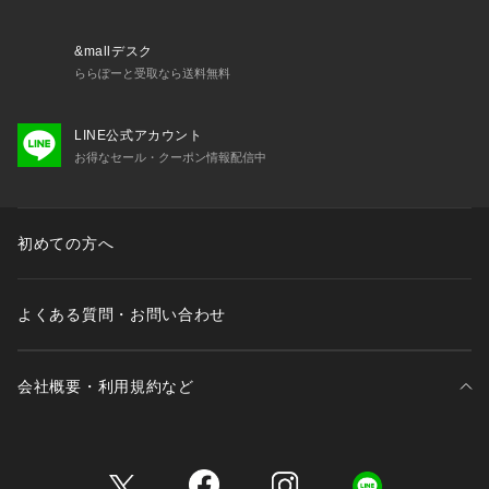
＜関連アイテム＞
お揃いのアイテムは以下よりご確認ください。
・69040 ブラジャー（B・C・D）
&mallデスク
・69041 ブラジャー（E・F）
ららぽーと受取なら送料無料
・69042 ブラジャー（G・H・I）
・79040 ノーマルショーツ
LINE公式アカウント
・79041 レースショーツ
お得なセール・クーポン情報配信中
・79042 リボンショーツ
・79046 サニタリー
・19040 スリップ
初めての方へ
※照明の関係により、実際よりも色味が違って見える場合があ
ります。また、パソコン・スマートフォンなどの環境により、
よくある質問・お問い合わせ
若干製品と画像のカラーが異なる場合もございます。
会社概要・利用規約など
三井不動産が展開する商業施設一覧