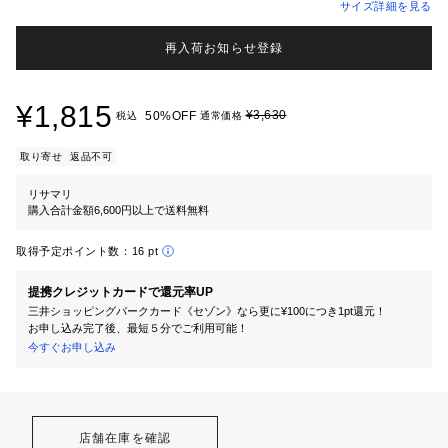
サイズ詳細を見る
再入荷お知らせ登録
¥1,815
¥3,630
50%OFF
税込
通常価格
取り寄せ
返品不可
リサマリ
購入合計金額6,600円以上で送料無料
取得予定ポイント数：
16 pt
提携クレジットカードで還元率UP
三井ショッピングパークカード《セゾン》なら更に¥100につき1pt還元！
お申し込み完了後、最短５分でご利用可能！
今すぐお申し込み
店舗在庫を確認