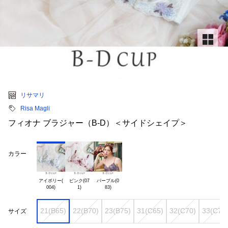
リサマリ
Risa Magli
フィオナ ブラジャー（B-D）＜サイドシェイプ＞
カラー
アイボリー(

ピンク(07

パープル(0

21(B65)
22(B70)
23(B75)
31(C65)
32(C70)
33(C75
サイズ