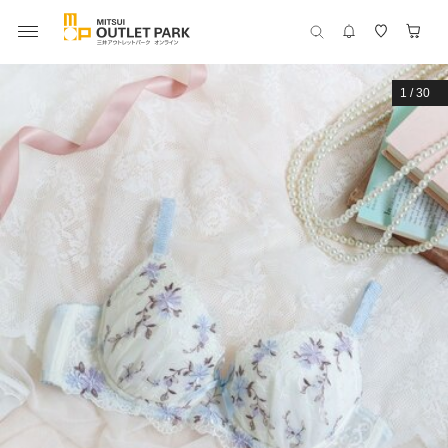
1
/
30