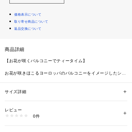
価格表示について
取り寄せ商品について
返品交換について
商品詳細
【お花が咲くバルコニーでティータイム】
お花が咲きほこるヨーロッパのバルコニーをイメージしたシリ
ーズです。
レースにはぷっくりとした刺しゅうの小花がふんだんに散りば
められ、バルコニーの格子やアーチを表現した幾何学模様との
サイズ詳細
性別：
レディース
組み合わせが、とてもフェミニンに仕上がりました。繊細なス
カテゴリー：
ファッション
 ＞ 
下着・ルームウェア・パジャマ
 ＞ 
ブラ
素材：ナイロン・ポリエステル・ポリウレタン
テッチ手法でモチーフにメリハリを出すことで、可愛らしさの
生産国：中国製
レビュー
中にも落ち着きのある印象をプラスしています。
商品番号：
1095900000997 
（モール）
0件
サイドには小花のアップリケをあしらいました。まるでおとぎ
N05-69040 （ショップ）
話から出てきたような世界観を演出した、女の子の心をくすぐ
るコレクションです。