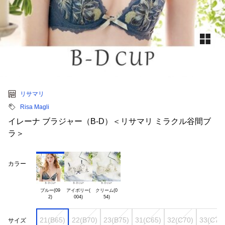
リサマリ
Risa Magli
イレーナ ブラジャー（B-D）＜リサマリ ミラクル谷間ブ
ラ＞
カラー
ブルー(09

アイボリー(

クリーム(0

21(B65)
22(B70)
23(B75)
31(C65)
32(C70)
33(C75
サイズ