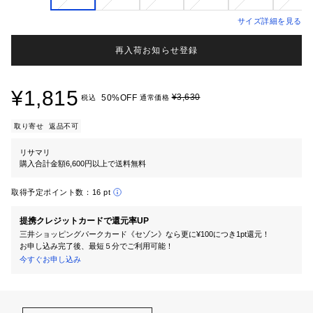
サイズ詳細を見る
再入荷お知らせ登録
¥1,815
¥3,630
50%OFF
税込
通常価格
取り寄せ
返品不可
リサマリ
購入合計金額6,600円以上で送料無料
取得予定ポイント数：
16 pt
提携クレジットカードで還元率UP
三井ショッピングパークカード《セゾン》なら更に¥100につき1pt還元！
お申し込み完了後、最短５分でご利用可能！
今すぐお申し込み