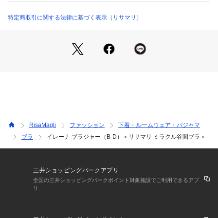
カラーはユリの清楚さと洗練された美しさを感じられるよう
な、アイボリー・クリーム・ブルーの3色で展開しています。
特定商取引に関する法律に基づく表示（リサマリ）
＜パターン＞
『リサマリミラクル谷間ブラ』
ダブルパッドで2倍の寄せ上げ。前中心が浅めで胸元の開いた
お洋服にもおすすめです。胸からグッと寄せてキレイな谷間
へ。
＜こんな方におすすめです＞
くっきりと深い谷間が欲しい方
ワイヤーの圧迫感が苦手な方
RisaMagli
ファッション
下着・ルームウェア・パジャマ
胸元の開いたお洋服を着る時に
ブラ
イレーナ ブラジャー（B-D）＜リサマリ ミラクル谷間ブラ＞
＜商品仕様＞
・3/4カップ
・ワイヤーあり
三井ショッピングパークアプリ
・サイドボーンあり（樹脂製）
全国の三井ショッピングパークポイント対象施設でご利用できるアプ
リ
・取り外し可能パッド付属（片カップ各2枚・不織布製）
・ホック：2段×3列
・ストラップ長さ調節可能（取り外し不可） 