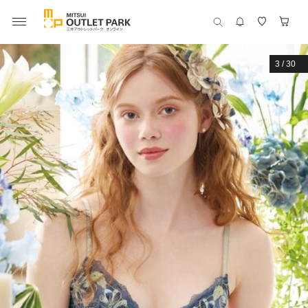
3
/
30