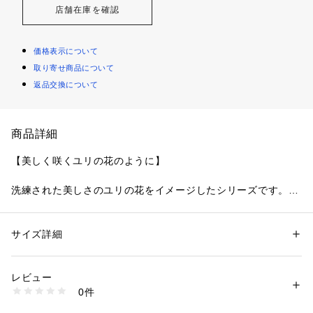
店舗在庫を確認
価格表示について
取り寄せ商品について
返品交換について
商品詳細
【美しく咲くユリの花のように】
洗練された美しさのユリの花をイメージしたシリーズです。
レースに大きくあしらったユリの花は、普通糸に加えウーリー
糸・ラメ糸・光沢糸の3種類をミックス。花びら1枚1枚に変化
をつけて、動きのあるリアルさと立体感を演出しています。全
サイズ詳細
性別：
レディース
体に刺しゅうしたラメ糸は、特殊な細めの糸で輝きを強め、繊
カテゴリー：
ファッション
 ＞ 
下着・ルームウェア・パジャマ
 ＞ 
ブラ
素材：ナイロン・ポリエステル・ポリウレタン
細なタッチながらも存在感のあるデザインに仕上がりました。
生産国：中国製
レビュー
花びらやリーフにはさりげなく格子柄をあしらい、色のグラデ
商品番号：
1095900001010 
（モール）
0件
ーションを引き立てて華やかさを後押し。サイドにはお揃いの
N05-69050 （ショップ）
アップリケをプラスしました。