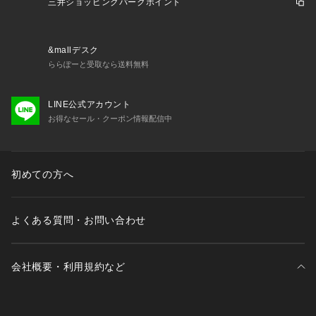
三井ショッピングパークポイント
＜関連アイテム＞
お揃いのアイテムは以下よりご確認ください。
・69050 ブラジャー（B・C・D）
&mallデスク
・69051 ブラジャー（E・F）
ららぽーと受取なら送料無料
・69052 ブラジャー（G・H）
・79050 ノーマルショーツ
LINE公式アカウント
・79051 レースショーツ
お得なセール・クーポン情報配信中
・79052 リボンショーツ
・79056 サニタリーショーツ
・19051 カップ付スリップ
初めての方へ
※照明の関係により、実際よりも色味が違って見える場合があ
ります。また、パソコン・スマートフォンなどの環境により、
よくある質問・お問い合わせ
若干製品と画像のカラーが異なる場合もございます。
会社概要・利用規約など
三井不動産が展開する商業施設一覧