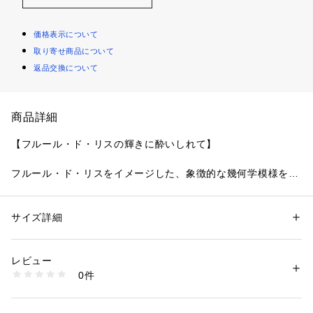
価格表示について
取り寄せ商品について
返品交換について
商品詳細
【フルール・ド・リスの輝きに酔いしれて】
フルール・ド・リスをイメージした、象徴的な幾何学模様をま
とったシリーズです。
レースへ大胆にデザインされた幾何学模様と小花は、繊細なス
テッチでより華やかさを演出。あしらわれた上品なラメ糸の輝
サイズ詳細
性別：
レディース
きが組み合わさり、王室を感じさせる気品高い印象に仕上がり
カテゴリー：
ファッション
 ＞ 
下着・ルームウェア・パジャマ
 ＞ 
ブラ
素材：ナイロン・ポリエステル・ポリウレタン
ました。周りに散りばめられた差し色のモチーフは、立体感の
生産国：中国製
レビュー
あるウーリー糸でほどこすことで、デザインに奥行きと可愛ら
商品番号：
1095900001031 
（モール）
0件
しさをプラスしています。
N05-69070 （ショップ）
レースの模様から着想を得たアップリケは、ストラップとサイ
ドに贅沢にあしらい、カメオのブローチのような豪華さと存在