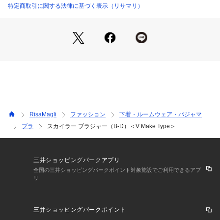
感に。格式高いドレスをまとった女性を連想させる、新しい自
特定商取引に関する法律に基づく表示（リサマリ）
分に導いてくれるコレクションです。
日常のふとしたたたずまいも、美しいものへと変えてしまうよ
うなアイテムになれますように。ワンランク上の美しさを演出
する 【Risa Magli Reine（レーヌ）】ブランドの世界観をお
楽しみください。
＜パターン＞
『V Make Type』
前中心が低いワイヤーとカップのサイドパネルで、バストを中
央に寄せて美しいV字を演出します。カップは4枚接ぎ構造でよ
RisaMagli
ファッション
下着・ルームウェア・パジャマ
りバストにフィットし、やさしい着け心地のパターンです。
ブラ
スカイラー ブラジャー（B-D）＜V Make Type＞
＜こんな方にオススメです＞
丸みのあるバストがお好きな方
くっきりとした綺麗な谷間が欲しい方
三井ショッピングパークアプリ
前中心のワイヤーの圧迫感が苦手な方
全国の三井ショッピングパークポイント対象施設でご利用できるアプ
リ
＜商品仕様＞
・3/4カップ
三井ショッピングパークポイント
・ワイヤーあり