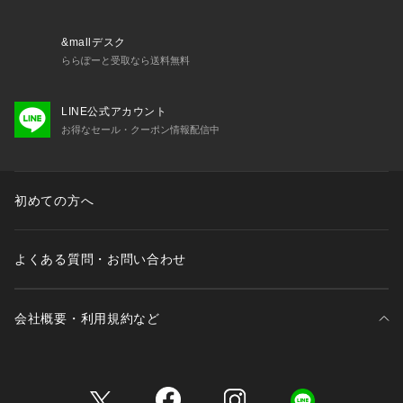
・サイドボーンあり（樹脂製）
・取り外し可能パッド付属（不織布製）
・ホック：2段×3列
&mallデスク
・ストラップ長さ調節可能（取り外し不可）
ららぽーと受取なら送料無料
＜関連アイテム＞
LINE公式アカウント
お揃いのアイテムは以下よりご確認ください。
お得なセール・クーポン情報配信中
・69070 ブラジャー（B・C・D）
・69071 ブラジャー（E・F）
・69072 ブラジャー（G・H）
・49073 おやすみブラ（M・L）
初めての方へ
・49074 おやすみブラ（LL）
・49075 おやすみブラ（3L）
・79070 ノーマル
よくある質問・お問い合わせ
会社概要・利用規約など
三井不動産が展開する商業施設一覧