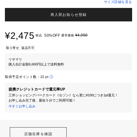
サイズ詳細を見る
再入荷お知らせ登録
¥2,475
¥4,950
50%OFF
税込
通常価格
取り寄せ
返品不可
リサマリ
購入合計金額6,600円以上で送料無料
取得予定ポイント数：
22 pt
提携クレジットカードで還元率UP
三井ショッピングパークカード《セゾン》なら更に¥100につき1pt還元！
お申し込み完了後、最短５分でご利用可能！
今すぐお申し込み
店舗在庫を確認