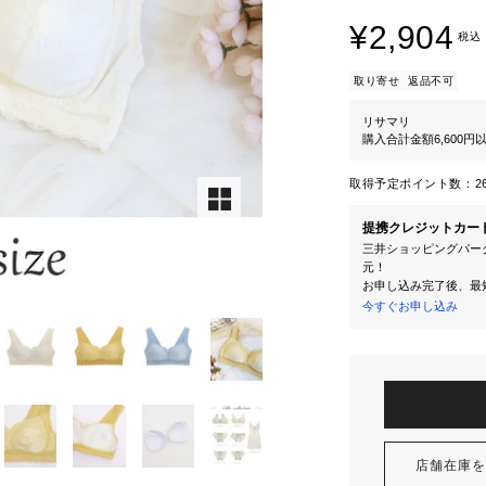
¥2,904
税込
取り寄せ
返品不可
リサマリ
購入合計金額6,600
取得予定ポイント数：
2
提携クレジットカー
三井ショッピングパーク
元！
お申し込み完了後、最
今すぐお申し込み
店舗在庫