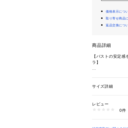
価格表示につ
取り寄せ商品
返品交換につ
商品詳細
【バストの安定感
ラ】
バストをしっかり
ブラです。
上品かつ長く愛せ
サイズ詳細
性別：
レディース
たでも使いやすいア
カテゴリー：
ファッ
ブラ
コーディネートで
素材：ナイロン・ポ
レビュー
ただ締めつけるの
生産国：中国製
0件
れている感覚で、
商品番号：
10959000
N05-49164 （ショ
過ごせ、かつ機能