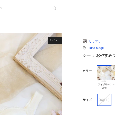
？
1
/
17
リサマリ
Risa Magli
シーラ おやすみ
カラー
アイボリー(

マ
04(LL)
サイズ