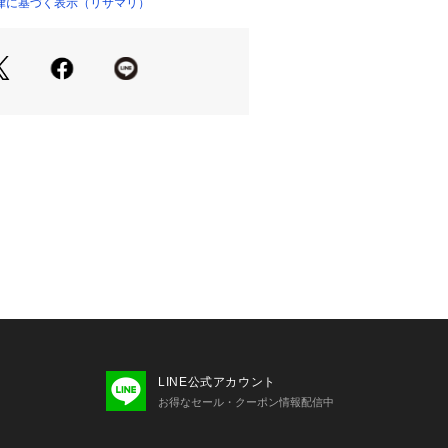
サポートタイプ＞
律に基づく表示（リサマリ）
をベースに開発されたノンワイヤーの
体生地と脇の切り替えでバストをしっ
す。特殊パッドでバストの安定感を高
あるブラです。
7cm（おすすめブラサイズ：B70・B7
65・E65）
4cm（おすすめブラサイズ：B75・C7
70・F65・G65）
101cm（おすすめブラサイズ：D75・E
65・G70・H65・I65）
～108cm（おすすめブラサイズ：F75・
I70）
お選びいただける場合は、楽な着け心
大きい方のサイズを、フィット感を重
い方のサイズのご購入をおすすめしま
LINE公式アカウント
お得なセール・クーポン情報配信中