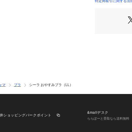
＜おやすみブラ 
特定商取引に関する法
就寝時でのご着用
ブラジャーです。
パワー感のある本
かりホールドしま
めたサポート感の
＜サイズ＞
M：バスト 79～8
5・C65・C70・D
L：バスト 86～9
5・D70・D75・E
LL：バスト 93～
75・F70・F75・G
ャマ
ブラ
シーラ おやすみブラ（LL）
3L：バスト 100
G75・H70・I65・
※複数のサイズを
地をお求めの方は
視される方は小さ
&mallデスク
井ショッピングパークポイント
す。
ららぽーと受取なら送料無料
＜商品仕様＞