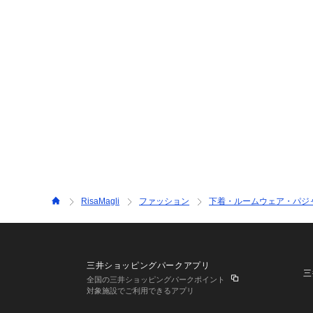
RisaMagli
ファッション
下着・ルームウェア・パジ
三井ショッピングパークアプリ
三
全国の三井ショッピングパークポイント
対象施設でご利用できるアプリ