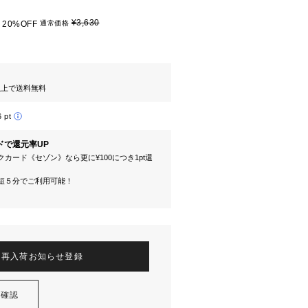
¥3,630
20%OFF
通常価格
円以上で送料無料
6 pt
ドで還元率UP
カード《セゾン》なら更に¥100につき1pt還
短５分でご利用可能！
再入荷お知らせ登録
を確認