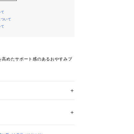
いて
について
いて
を高めたサポート感のあるおやすみブ
とホールドすることに優れたおやすみ
るシンプルなレースデザインで、どな
イテム。「916 シーラ」シリーズと
ション
 ＞ 
下着・ルームウェア・パジャマ
 ＞ 
ご着用いただけます。
リエステル・その他
ではなく、バストを手で優しく支えら
いつもよりリラックスタイムを快適に
01216 
（モール）
ップ）
的にも優れたノンワイヤーブラです。