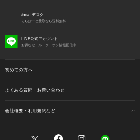
お揃いのアイテムは以下よりご確認ください。
・69330 ブラジャー（B・C・D）
・69331 ブラジャー（E・F）
&mallデスク
・69332 ブラジャー（G・H）
ららぽーと受取なら送料無料
・79330 ノーマルショーツ
・79331 レースショーツ
LINE公式アカウント
・79334 Tバック
お得なセール・クーポン情報配信中
・79336 サニタリー
・19331 カップ付スリップ
初めての方へ
※照明の関係により、実際よりも色味が違って見える場合があ
ります。また、パソコン・スマートフォンなどの環境により、
若干製品と画像のカラーが異なる場合もございます。
よくある質問・お問い合わせ
会社概要・利用規約など
三井不動産が展開する商業施設一覧