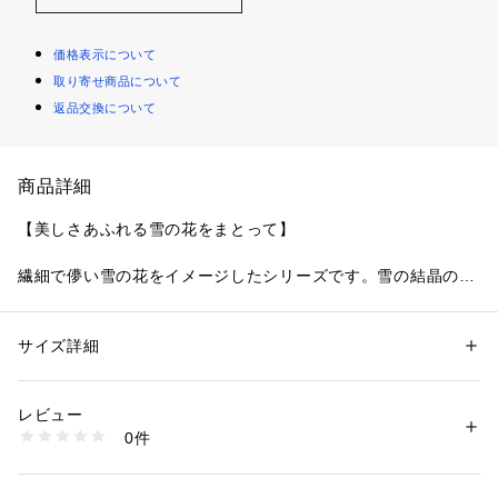
価格表示について
取り寄せ商品について
返品交換について
商品詳細
【美しさあふれる雪の花をまとって】
繊細で儚い雪の花をイメージしたシリーズです。雪の結晶のよ
うな模様を刺しゅうしたお花は、ラメ糸をふんだんにあしら
い、花びらをおおった霜が太陽に照らされてキラキラと輝いて
いるようなデザインに仕上がりました。
サイズ詳細
性別：
レディース
お花はあえて未完成の形にすることで、ふんわりとした女性ら
カテゴリー：
ファッション
 ＞ 
下着・ルームウェア・パジャマ
 ＞ 
ブラ
素材：ナイロン・ポリエステル・ポリウレタン
しさを演出。周りにあしらったクルンとカーブを描く茎が対照
生産国：中国製
レビュー
的にアクセントとなり、クールでエレガントな印象をプラスし
商品番号：
1095900001263 
（モール）
0件
ています。
N05-19331 （ショップ）
サイドにはアシンメトリーに2種類のレースをほどこして、特
別感あふれる華やかさを後押し。サイドとバックスタイルには