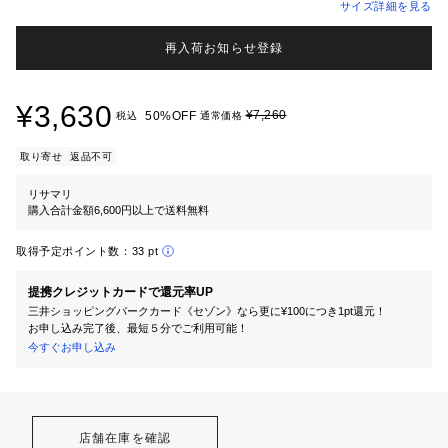
サイズ詳細を見る
再入荷お知らせ登録
¥3,630
¥7,260
50%OFF
税込
通常価格
取り寄せ
返品不可
リサマリ
購入合計金額6,600円以上で送料無料
取得予定ポイント数：
33 pt
提携クレジットカードで還元率UP
三井ショッピングパークカード《セゾン》なら更に¥100につき1pt還元！
お申し込み完了後、最短５分でご利用可能！
今すぐお申し込み
店舗在庫を確認