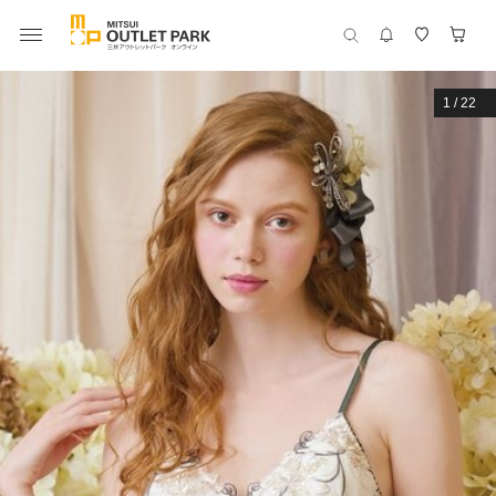
1
/
22