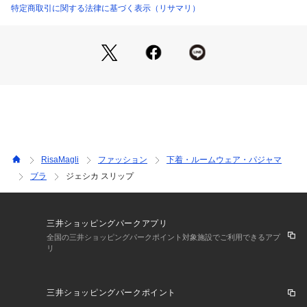
シアーアップリケを散りばめました。
特定商取引に関する法律に基づく表示（リサマリ）
色展開はシックでお洒落なカラーを中心にした、繊細さの中に
美しさを兼ね備えたコレクションです。
＜アイテム特徴・着用感＞
カップがついたタイプのスリップなので、ブラジャーを着けず
にこれ1枚でご着用いただけます。身生地はすべりがよい素材
を使用しており、さらりとした気持ちの良い着心地です。伸縮
性がありご着用していてストレスを感じにくい仕様になってお
ります。
RisaMagli
ファッション
下着・ルームウェア・パジャマ
＜サイズ＞
ブラ
ジェシカ スリップ
M：バスト 79～87cm（総丈：約75cm）
L：バスト 86～94cm（総丈：約75cm）
＜商品仕様＞
三井ショッピングパークアプリ
・ストラップ長さ調節可能（取り外し不可）
全国の三井ショッピングパークポイント対象施設でご利用できるアプ
リ
・身生地の伸縮性：あり
・取り外し可能薄手カップ付属（ウレタン製）
三井ショッピングパークポイント
＜関連アイテム＞