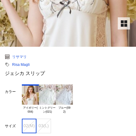
リサマリ
Risa Magli
ジェシカ スリップ
カラー
アイボリー(

ミントグリー

ブルー(09

02(M)
03(L)
サイズ