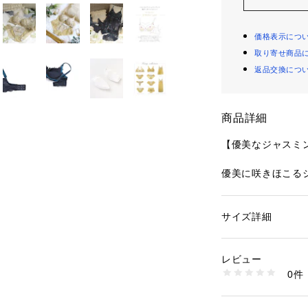
価格表示につ
取り寄せ商品
返品交換につ
商品詳細
【優美なジャスミ
優美に咲きほこる
ゾート感のあるシ
スに仕上げ、爽や
糸でグラデーショ
サイズ詳細
性別：
レディース
リーフはあえてス
カテゴリー：
ファッ
ブラ
リアルな動きのあ
素材：ナイロン・ポ
レビュー
シンメトリーにあ
生産国：中国製
0件
2種類をデザイン
商品番号：
10959000
N05-68721 （ショ
した立体感のある
チェスト部分には