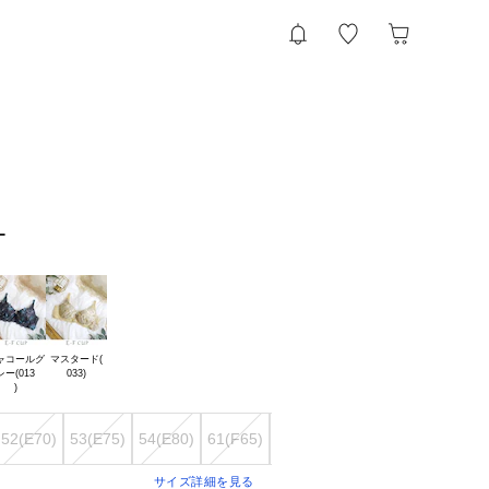
ー
ャコールグ

マスタード(

レー(013

52(E70)
53(E75)
54(E80)
61(F65)
62(F70)
63(F75)
64(F80)
サイズ詳細を見る