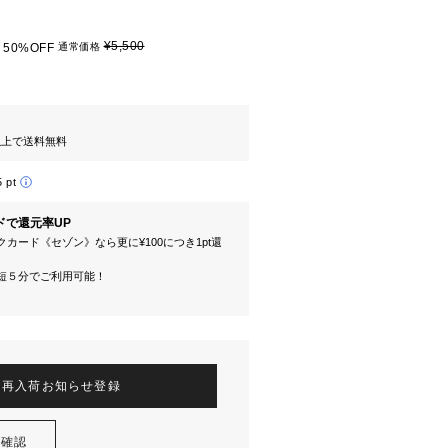
¥5,500
50%OFF
通常価格
円以上で送料無料
5 pt
ドで還元率UP
カード《セゾン》なら更に¥100につき1pt還
短５分でご利用可能！
再入荷お知らせ登録
を確認