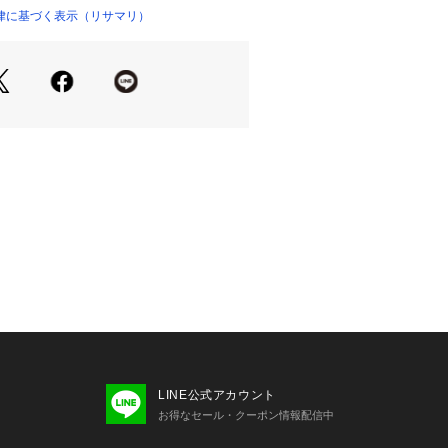
アイテムとリンクした遊び心のあるデ
律に基づく表示（リサマリ）
スしています。中央には装飾をほどこ
らいました。
やかなホワイトや、軽やかでアウター
ド、トレンドを取り入れた深みのある
大人上品なカラーで展開するリゾート
ョンです。
たずまいも、美しいものへと変えてし
ムになれますように。ワンランク上の
isa Magli Reine（レーヌ）」ブラ
楽しみください。
カップから、バックにかけての高い脇
アップ効果に優れたパッドで美しいDe
ます。バックはU字スタイルでカップの安
エットをすっきり見せるパターンで
LINE公式アカウント
お得なセール・クーポン情報配信中
スメです＞