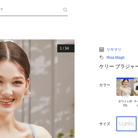
？
1
/
34
リサマリ
Risa Magli
ケリー ブラジャ
カラー
ホワイト(0

チ
51(E65)
サイズ