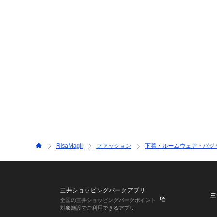
RisaMagli
ファッション
下着・ルームウェア・パジ
三井ショッピングパークアプリ
三
全国の三井ショッピングパークポイント
対象施設でご利用できるアプリ