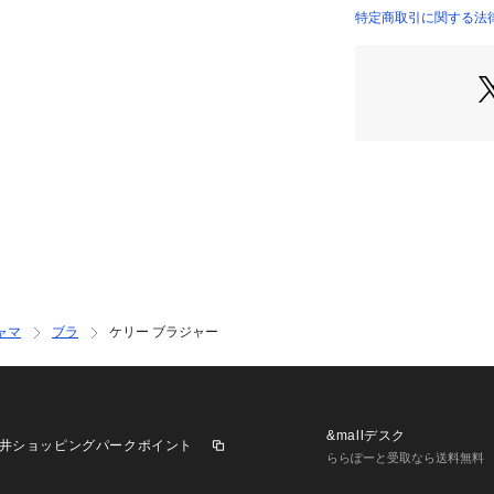
て、ランジェリー
特定商取引に関する法
ィティールをプラ
したリボンをあし
日差しを感じる爽
ライクなマスター
チャコールまで、
感のあるコレクシ
日常のふとしたた
まうようなアイテ
美しさを演出した 「R
ンドの世界観をお
＜パターン＞
『D Make Type』
ャマ
ブラ
ケリー ブラジャー
より安定感のある
ラインとプッシュ
corteを演出し
定感と背中のシル
す。
&mallデスク
井ショッピングパークポイント
ららぽーと受取なら送料無料
＜こんな方にオス