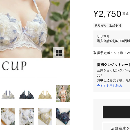
¥2,750
税込
取り寄せ
返品不可
リサマリ
購入合計金額6,600
取得予定ポイント数：
2
提携クレジットカー
三井ショッピングパーク
元！
お申し込み完了後、最
今すぐお申し込み
店舗在庫