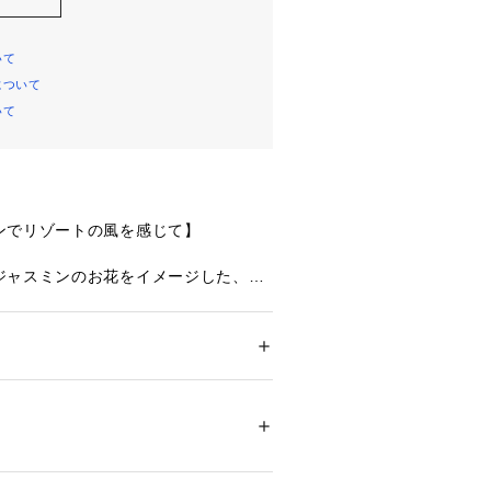
いて
について
いて
ンでリゾートの風を感じて】
ジャスミンのお花をイメージした、リ
リーズです。全体をケミカル調のレー
かで華麗な印象に。お花には刺しゅう
ンをほどこしました。
テッチをアウトラインから外に出し、
ション
 ＞ 
下着・ルームウェア・パジャマ
 ＞ 
る印象と抜け感を演出しています。ア
リエステル・ポリウレタン
しらったアップリケはお花とリーフの
して重ね合わせることで、ふんわりと
01286 
（モール）
ップ）
華やかな印象に。
さりげなくギャザーチュールを使用し