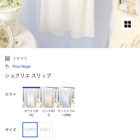
リサマリ
Risa Magli
シュクリエ スリップ
カラー
ホワイト(0

ピンク(07

サックスブル

02(M)
03(L)
サイズ