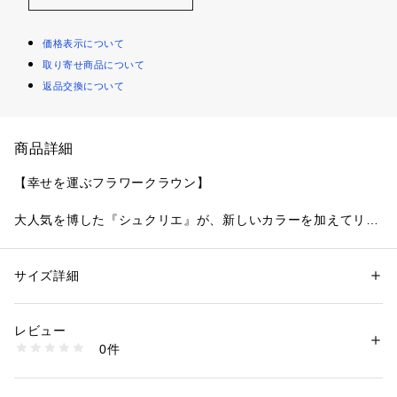
価格表示について
取り寄せ商品について
返品交換について
商品詳細
【幸せを運ぶフラワークラウン】
大人気を博した『シュクリエ』が、新しいカラーを加えてリバ
イバル。
ウェディングらしいフラワークラウンをイメージしたレース
は、繊細な抜け感のあるラッセルレースに、小花の刺しゅうを
サイズ詳細
性別：
レディース
優しい糸づかいでたっぷりとあしらいました。お花の部分は可
カテゴリー：
ファッション
 ＞ 
下着・ルームウェア・パジャマ
 ＞ 
ブラ
素材：ナイロン・ポリエステル・ポリウレタン
愛らしさが際立つよう、光沢をおさえたウーリー糸をほどこす
生産国：中国製
レビュー
ことで、あたたかみのあるフェミニンなテイストを演出。
商品番号：
1095900001306 
（モール）
0件
ストラップ部分にはバストのレースと同じ柄いきのケミカルナ
N05-12740 （ショップ）
ローレースをあしらうことで、特別感あふれる華やかな印象に
仕上がりました。バスト下やバック部分はストレッチレースで