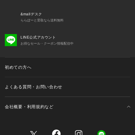
・62741 ブラジャー（E・F）
・62742 ブラジャー（G・H・I）
・72740 ノーマルショーツ
&mallデスク
・72741 レースショーツ
ららぽーと受取なら送料無料
・72742 リボンショーツ
・72746 サニタリー
LINE公式アカウント
・12740 スリップ
お得なセール・クーポン情報配信中
・32741 カップ付キャミソール
・22741 タップパンツ
初めての方へ
※照明の関係により、実際よりも色味が違って見える場合があ
ります。また、パソコン・スマートフォンなどの環境により、
若干製品と画像のカラーが異なる場合もございます。
よくある質問・お問い合わせ
会社概要・利用規約など
三井不動産が展開する商業施設一覧