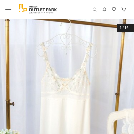
1
/
16