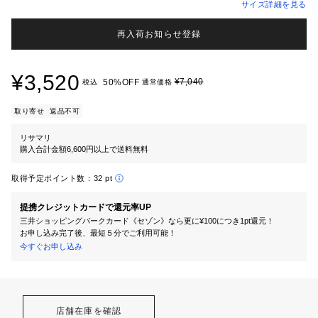
サイズ詳細を見る
再入荷お知らせ登録
¥3,520
¥7,040
50%OFF
税込
通常価格
取り寄せ
返品不可
リサマリ
購入合計金額6,600円以上で送料無料
取得予定ポイント数：
32 pt
提携クレジットカードで還元率UP
三井ショッピングパークカード《セゾン》なら更に¥100につき1pt還元！
お申し込み完了後、最短５分でご利用可能！
今すぐお申し込み
店舗在庫を確認