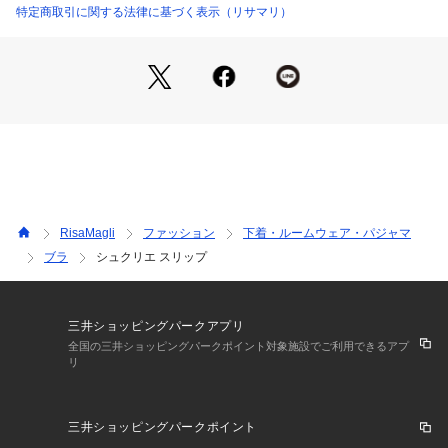
切り替えることで、肌がほんのりと透け、上品でフェミニンな
特定商取引に関する法律に基づく表示（リサマリ）
テイストのなかに女性らしさもプラスしたディテールに。
身に付けるだけで幸せを運んでくれるような、新しい季節を彩
るコレクションです。
＜アイテム特徴・着用感＞
身生地はすべりがよい素材を使用しており、さらりとした気持
ちの良い着心地です。伸縮性があり、ご着用していてストレス
を感じにくい仕様になっております。
＜サイズ＞
RisaMagli
ファッション
下着・ルームウェア・パジャマ
M：バスト 79～87cm（総丈：約75cm）
ブラ
シュクリエ スリップ
L：バスト 86～94cm（総丈：約75cm）
＜商品仕様＞
・ストラップ長さ調節可能（取り外し不可）
三井ショッピングパークアプリ
・身生地の伸縮性：あり
全国の三井ショッピングパークポイント対象施設でご利用できるアプ
リ
＜関連アイテム＞
お揃いのアイテムは以下よりご確認ください。
三井ショッピングパークポイント
・62740 ブラジャー（B・C・D）