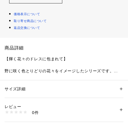
価格表示について
取り寄せ商品について
返品交換について
商品詳細
【輝く花々のドレスに包まれて】
野に咲く色とりどりの花々をイメージしたシリーズです。
草花が風に吹かれて揺れているような印象のレースは、お花全
てにラメ糸をほどこすことで、他にはない輝きを放つ豪華なデ
ザインに仕上がりました。カップ中央にはケミカルレースとラ
サイズ詳細
性別：
レディース
メ糸が入ったチュールを重ねた大ぶりなアップリケを添えて、
カテゴリー：
ファッション
 ＞ 
下着・ルームウェア・パジャマ
 ＞ 
ブラ
素材：ポリエステル・ナイロン・ポリウレタン
華やかさを後押し。
生産国：中国製
レビュー
カップにはお花を包み込むようにギャザーを入れたチュールを
商品番号：
1095900001364 
（モール）
0件
たっぷりとあしらうことで、上品な可愛らしさをプラスしまし
N05-12660 （ショップ）
た。身生地にはチュールを使用して、大胆な透け感とふんわり
揺れるシルエットが、ドレスのような特別感あふれるアイテム