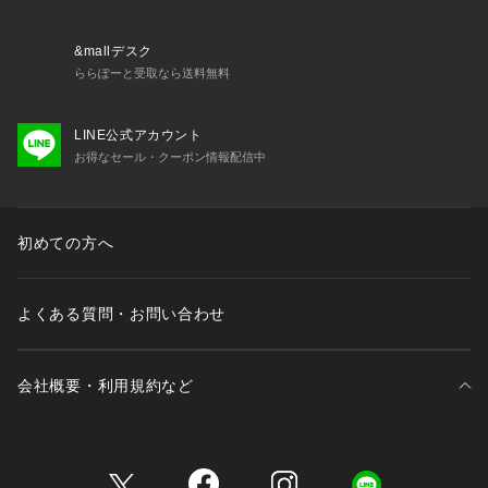
・ストラップ長さ調節可能（取り外し不可）
・身生地の伸縮性：若干あり
&mallデスク
＜関連アイテム＞
ららぽーと受取なら送料無料
お揃いのアイテムは以下よりご確認ください。
・62660 ブラジャー（B・C・D）
LINE公式アカウント
・62661 ブラジャー（E・F）
お得なセール・クーポン情報配信中
・62662 ブラジャー（G・H）
・52663 ソフトブラ
・42663 おやすみブラ（M・L）
・42664 おやすみブラ（LL）
初めての方へ
・42665 おやすみブラ（3L）
・72660 ノーマルショーツ<
よくある質問・お問い合わせ
会社概要・利用規約など
三井不動産が展開する商業施設一覧