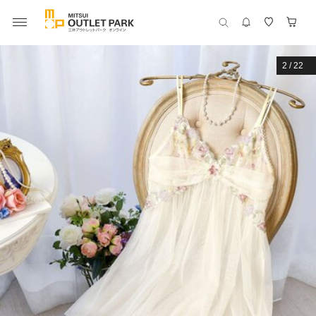
2
/
22