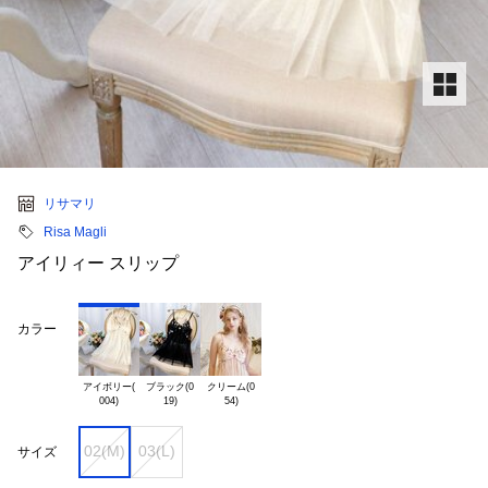
リサマリ
Risa Magli
アイリィー スリップ
カラー
アイボリー(

ブラック(0

クリーム(0

02(M)
03(L)
サイズ