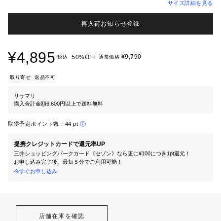
サイズ詳細を見る
再入荷お知らせ登録
¥4,895
¥9,790
50%OFF
税込
通常価格
取り寄せ
返品不可
リサマリ
購入合計金額6,600円以上で送料無料
取得予定ポイント数：
44 pt
提携クレジットカードで還元率UP
三井ショッピングパークカード《セゾン》なら更に¥100につき1pt還元！
お申し込み完了後、最短５分でご利用可能！
今すぐお申し込み
店舗在庫を確認