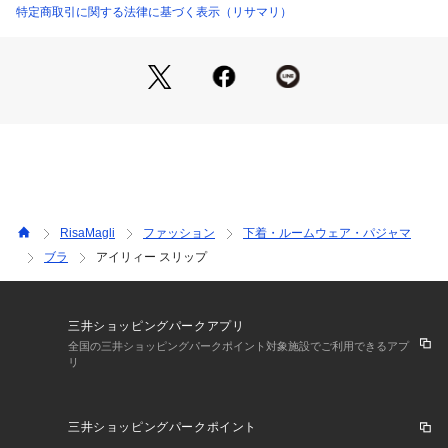
に。
特定商取引に関する法律に基づく表示（リサマリ）
バックスタイルにはストレッチレースと刺しゅうレースを組み
合わせて、ポイントでアップリケをあしらいました。ストラッ
プはお花のカラーに合わせて2色でデザインしています。カラ
ー展開はインポートを意識した、おしゃれな大人の女性を演出
してくれるコレクションです。
日常のふとしたたたずまいも、美しいものへと変えてしまうよ
うなアイテムになれますように。ワンランク上の美しさを演出
する 【Risa Magli Reine（レーヌ）】ブランドの世界観をお
楽しみください。
RisaMagli
ファッション
下着・ルームウェア・パジャマ
＜アイテム特徴・着用感＞
ブラ
アイリィー スリップ
身生地はチュール素材を使用しています。さらりとした気持ち
の良い着心地で、ワンピースなどのお洋服のインナーとしても
ご着用いただけます。
三井ショッピングパークアプリ
＜サイズ＞
全国の三井ショッピングパークポイント対象施設でご利用できるアプ
リ
M：バスト 79～87cm（総丈：約75cm）
L：バスト 86～94cm（総丈：約75cm）
三井ショッピングパークポイント
＜商品仕様＞