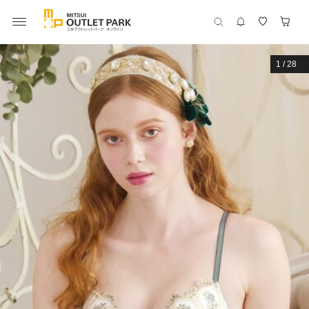
1
/
28