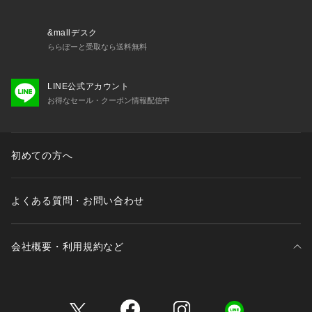
・ストラップ長さ調節可能（取り外し不可）
＜関連アイテム＞
&mallデスク
お揃いのアイテムは以下よりご確認ください。
ららぽーと受取なら送料無料
・69160 ブラジャー（B・C・D）
・69161 ブラジャー（E・F）
LINE公式アカウント
・69162 ブラジャー（G・H）
お得なセール・クーポン情報配信中
・49163 おやすみブラ（M・L）
・49164 おやすみブラ（LL）
・49165 おやすみブラ（3L）
・79160 ノーマルショーツ
初めての方へ
・79161 レースショーツ
・79162 リボンショーツ
・79166 サニタリー
よくある質問・お問い合わせ
・19161 カップ付スリップ
<
会社概要・利用規約など
三井不動産が展開する商業施設一覧