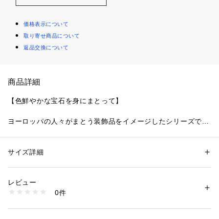
価格表示について
取り寄せ商品について
返品交換について
商品詳細
【色鮮やかな宝石を身にまとって】
ヨーロッパの人々がまとう装飾品をイメージしたシリーズで
す。
6角形の幾何学柄とフラワーモチーフを組み合わせたレース
は、まるで一つ一つがブローチのような仕上がりに。カップ上
サイズ詳細
性別：
レディース
辺のインケミレースからは肌が美しく透けて、色とりどりの刺
カテゴリー：
ファッション
 ＞ 
下着・ルームウェア・パジャマ
 ＞ 
ブラ
素材：ナイロン・ポリエステル・ポリウレタン
しゅう糸がキラキラと輝く宝石を連想させてくれます。
生産国：中国製
レビュー
ブラ土台のナローケミカルレースはゆるやかなカーブを描き、
商品番号：
1095900001427 
（モール）
0件
アクセサリーのような上品な可愛らしさをプラス。お花のカラ
N05-69160 （ショップ）
ーとリンクしたリボンも、見逃せないワンポイントです。
色展開はデザインイメージに合わせて、華やかなアンティーク