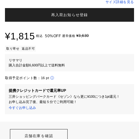
サイズ詳細を見る
再入荷お知らせ登録
¥1,815
¥3,630
50%OFF
税込
通常価格
取り寄せ
返品不可
リサマリ
購入合計金額6,600円以上で送料無料
取得予定ポイント数：
16 pt
提携クレジットカードで還元率UP
三井ショッピングパークカード《セゾン》なら更に¥100につき1pt還元！
お申し込み完了後、最短５分でご利用可能！
今すぐお申し込み
店舗在庫を確認