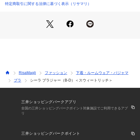
さを演出しました。
特定商取引に関する法律に基づく表示（リサマリ）
＜パターン＞
『Sweet Rich（スウィートリッチ）』
年齢や体型を問わずフィットしやすい、Risa Magliの中でも一
番ナチュラルなパターン。レモン型のパッドで綺麗な谷間を演
出。丸みとボリュームで女性らしく可愛らしいラインを作りま
す。
＜こんな方におすすめです＞
ふんわり丸みのあるバストラインがお好きな方
RisaMagli
ファッション
下着・ルームウェア・パジャマ
谷間やボリュームを強調するのが苦手な方
ブラ
シーラ ブラジャー（B-D）＜スウィートリッチ＞
バストに左右差がある方
Risa Magliのブラジャーを初めてご着用する方
＜商品仕様＞
三井ショッピングパークアプリ
・3/4カップ
全国の三井ショッピングパークポイント対象施設でご利用できるアプ
リ
・ワイヤーあり
・サイドボーンあり（樹脂製）
・取り外し可能パッド付属（不織布製）
三井ショッピングパークポイント
・ホック：2段×3列