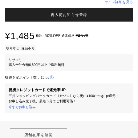
サイズ詳細を見る
再入荷お知らせ登録
¥1,485
¥2,970
50%OFF
税込
通常価格
取り寄せ
返品不可
リサマリ
購入合計金額6,600円以上で送料無料
取得予定ポイント数：
13 pt
提携クレジットカードで還元率UP
三井ショッピングパークカード《セゾン》なら更に¥100につき1pt還元！
お申し込み完了後、最短５分でご利用可能！
今すぐお申し込み
店舗在庫を確認