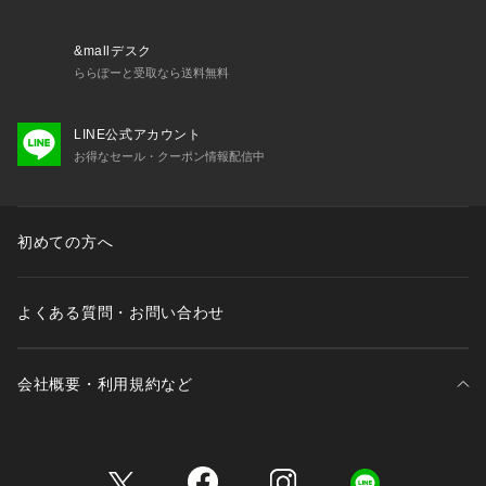
?＜関連アイテム＞
お揃いのアイテムは以下よりご確認ください。
・68690 ブラジャー（B・C・D）
&mallデスク
・68691 ブラジャー（E・F）
ららぽーと受取なら送料無料
・68692 ブラジャー（G・H・I）
・48690 おやすみブラ
LINE公式アカウント
・78690 ノーマルショーツ
お得なセール・クーポン情報配信中
・78691 レースショーツ
・78692 リボンショーツ
・78696 サニタリーショーツ
・18691 カップ付スリップ
初めての方へ
よくある質問・お問い合わせ
会社概要・利用規約など
三井不動産が展開する商業施設一覧