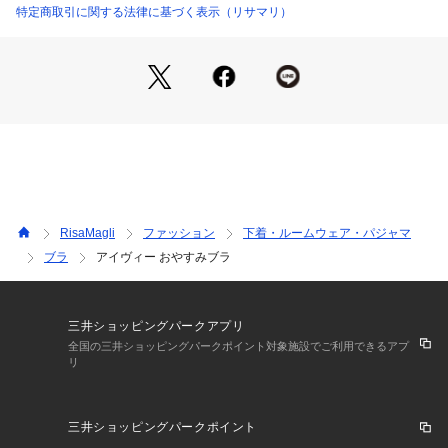
＜おやすみブラ ベーシックタイプ＞
特定商取引に関する法律に基づく表示（リサマリ）
就寝時でのご着用をベースに開発されたノンワイヤーのブラジ
ャーです。サイドパネルとカップくりのゴムでバストの横流れ
を防止します。バックは肌触りのよい生地を使用した優しい着
け心地のブラです。
＜サイズ＞
M：バスト 79～87cm（おすすめブラサイズ：B65・B70・B7
5・C65・C70・C75・D65・D70・E65・E70・F65）
L：バスト 86～94cm（おすすめブラサイズ：C75・D75・E7
0・E75・F65・F70）
RisaMagli
ファッション
下着・ルームウェア・パジャマ
※複数のサイズをお選びいただける場合は、楽な着け心地をお
ブラ
アイヴィー おやすみブラ
求めの方は大きい方のサイズを、フィット感を重視される方は
小さい方のサイズのご購入をおすすめします。
＜商品仕様＞
三井ショッピングパークアプリ
・ノンワイヤー
全国の三井ショッピングパークポイント対象施設でご利用できるアプ
リ
・サイドボーンなし
・ストラップ長さ調節可能（取り外し不可）
・取り外し可能パッド付属（ウレタン製）
三井ショッピングパークポイント