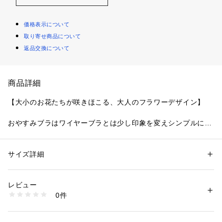
価格表示について
取り寄せ商品について
返品交換について
商品詳細
【大小のお花たちが咲きほこる、大人のフラワーデザイン】
おやすみブラはワイヤーブラとは少し印象を変えシンプルに。
カップ全体には上品な花柄レースをあしらい、お花のアップリ
ケを散りばめて華やかでフェミニンなアイテムに仕上がりまし
た。
サイズ詳細
性別：
レディース
お花は光沢感のあるステッチで、やわらかな日差しに照らされ
カテゴリー：
ファッション
 ＞ 
下着・ルームウェア・パジャマ
 ＞ 
ブラ
素材：レーヨン・ナイロン・その他
たあたたかみのある雰囲気に。
生産国：中国製
レビュー
カラーは新しい季節を感じられるアイボリー・ミントとおしゃ
商品番号：
1095900001434 
（モール）
0件
れなネイビーで展開する、大人の女性にぴったりなコレクショ
N05-48690 （ショップ）
ンです。