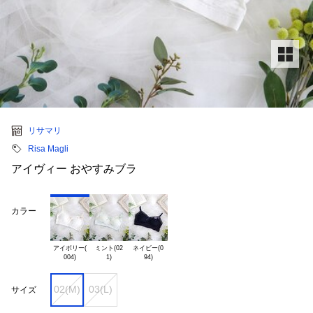
リサマリ
Risa Magli
アイヴィー おやすみブラ
カラー
アイボリー(

ミント(02

ネイビー(0

02(M)
03(L)
サイズ