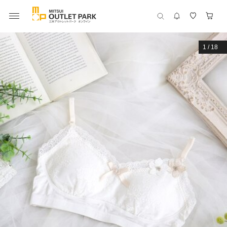
1
/
18