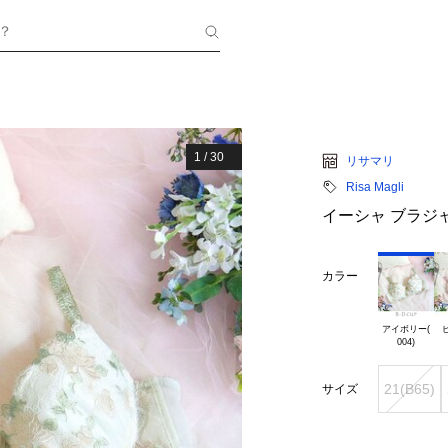
？
1
/
30
リサマリ
Risa Magli
イーシャ ブラジ
カラー
アイボリー(

ピ
21(B65)
サイズ