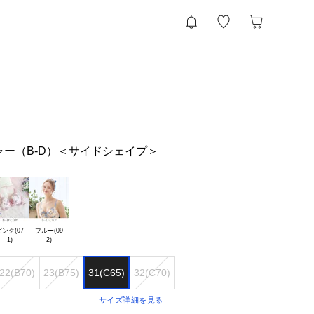
ャー（B-D）＜サイドシェイプ＞
ンク(07

ブルー(09

22(B70)
23(B75)
31(C65)
32(C70)
33(C75)
41(D65)
43(D75)
サイズ詳細を見る