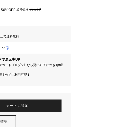
¥3,850
50%OFF
通常価格
円以上で送料無料
7 pt
ドで還元率UP
カード《セゾン》なら更に¥100につき1pt還
短５分でご利用可能！
カートに追加
を確認