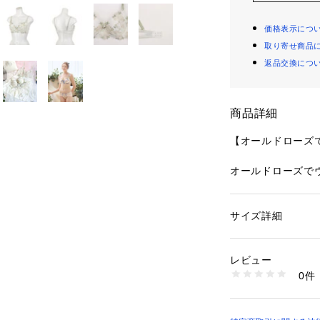
価格表示につ
取り寄せ商品
返品交換につ
商品詳細
【オールドローズ
オールドローズで
したシリーズです
気品ある美しさの
は、手工芸を思わ
サイズ詳細
性別：
レディース
枚1枚を刺しゅう
カテゴリー：
ファッ
ブラ
にマットな質感に
素材：ナイロン・ポ
レビュー
演出しています。
生産国：中国製
0件
周りにほどこした
商品番号：
10959000
N05-62560 （ショ
生地と同色にする
る仕上がりに。サ