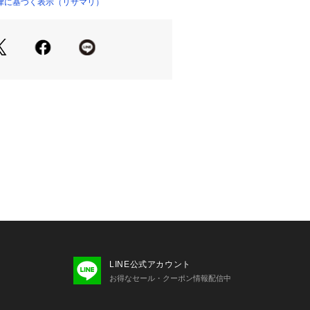
ラスしました。
律に基づく表示（リサマリ）
ージウェディングを連想させる落ち着
まとめた、どこかノスタルジックな雰
くれるコレクションです。
e（サイドシェイプ）』
ブルパッドで余分なお肉をサイドから
したシルエットに。バストに高さが出
洋服をご着用される際にメリハリが出
見えます。
すめです＞
お肉が気になる方
ボリュームが欲しい方
定感やホールド感が欲しい方
LINE公式アカウント
お得なセール・クーポン情報配信中
り（樹脂製）
ッド付属（片カップ各2枚）