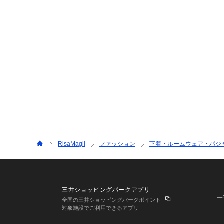
RisaMagli
ファッション
下着・ルームウェア・パジ
三井ショッピングパークアプリ
三
全国の三井ショッピングパークポイント
対象施設でご利用できるアプリ