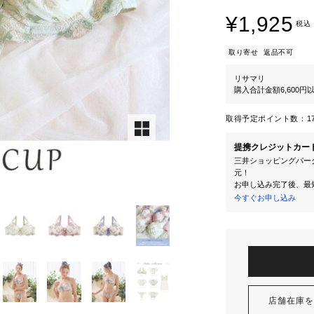
¥1,925
税込
取り寄せ
返品不可
リサマリ
購入合計金額6,600
取得予定ポイント数：
1
提携クレジットカー
三井ショッピングパーク
元！
お申し込み完了後、最
今すぐお申し込み
店舗在庫