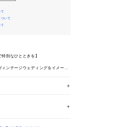
いて
について
いて
で特別なひとときを】
ヴィンテージウェディングをイメージ
。
オールドローズを散りばめたレース
せるような繊細なステッチで花びら1
しました。あえてラメ糸はあしらわず
ション
 ＞ 
下着・ルームウェア・パジャマ
 ＞ 
することで、上品なアンティークさを
リエステル・ポリウレタン
カーブを描く幾何学模様は、レースの
01465 
（モール）
ップ）
ことで、オールドローズを引き立たせ
イドにはお揃いのアップリケをあしら