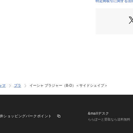
い、華やかさをプ
特定商取引に関する法
カラーはヴィンテ
きのあるトーンで
囲気を感じさせて
＜パターン＞
『Side Shap
サイドボーンとダ
押さえスッキリと
やすく、薄手のお
てラインが綺麗に
＜こんな方におす
脇サイドの余分な
ャマ
ブラ
イーシャ ブラジャー（B-D）＜サイドシェイプ＞
デコルテラインに
楽な着け心地と安
＜商品仕様＞
・3/4カップ
&mallデスク
井ショッピングパークポイント
・ワイヤーあり
ららぽーと受取なら送料無料
・サイドボーンあ
・取り外し可能パ