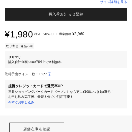
サイズ詳細を見る
再入荷お知らせ登録
¥1,980
¥3,960
50%OFF
税込
通常価格
取り寄せ
返品不可
リサマリ
購入合計金額6,600円以上で送料無料
取得予定ポイント数：
18 pt
提携クレジットカードで還元率UP
三井ショッピングパークカード《セゾン》なら更に¥100につき1pt還元！
お申し込み完了後、最短５分でご利用可能！
今すぐお申し込み
店舗在庫を確認