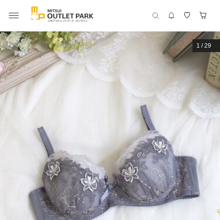
1
/
29