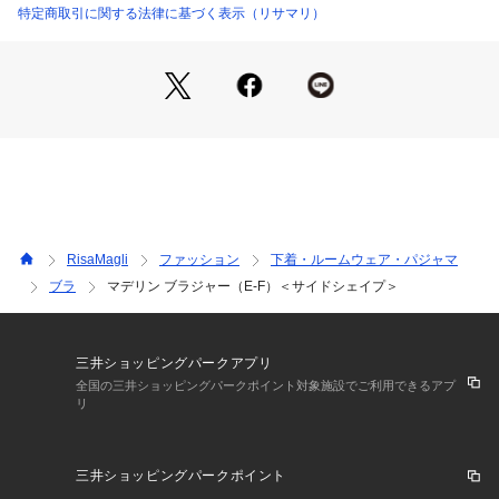
メージした落ち着きのあるアッシュ系でまとめました。月下美
特定商取引に関する法律に基づく表示（リサマリ）
人の花言葉『艶やかな美人』のように、ランジェリーが美しい
女性に導いてくれるようなシリーズです。
＜パターン＞
『Side Shape（サイドシェイプ）』
サイドボーンとダブルパッドで余分なお肉をサイドから押さえ
スッキリとしたシルエットに。バストに高さが出やすく、薄手
のお洋服をご着用される際にメリハリが出てラインが綺麗に見
えます。
RisaMagli
ファッション
下着・ルームウェア・パジャマ
＜こんな方にオススメです＞
ブラ
マデリン ブラジャー（E-F）＜サイドシェイプ＞
脇サイドの余分なお肉が気になる方
デコルテラインにボリュームが欲しい方
楽な着け心地と安定感やホールド感が欲しい方
三井ショッピングパークアプリ
＜商品仕様＞
全国の三井ショッピングパークポイント対象施設でご利用できるアプ
リ
・3/4カップ
・ワイヤーあり
・サイドボーンあり（樹脂製）
三井ショッピングパークポイント
・取り外し可能パッド付属（片カップ各2枚・不織布製）