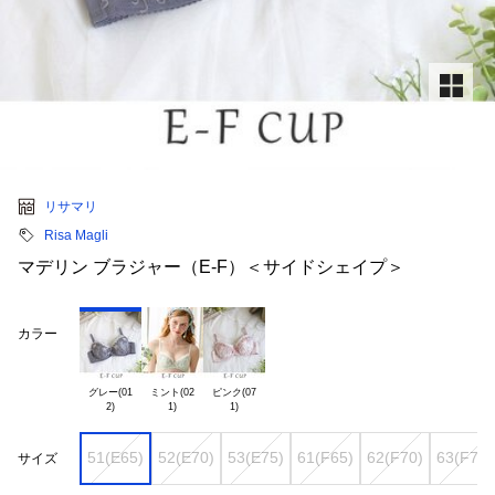
リサマリ
Risa Magli
マデリン ブラジャー（E-F）＜サイドシェイプ＞
カラー
グレー(01

ミント(02

ピンク(07

51(E65)
52(E70)
53(E75)
61(F65)
62(F70)
63(F75)
サイズ