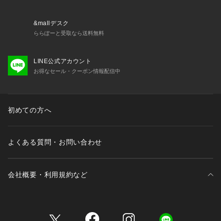
・ホック：2段×3列
・ストラップ長さ調節可能（取り外し不可）
&mallデスク
＜関連アイテム＞
ららぽーと受取なら送料無料
お揃いのアイテムは以下よりご確認ください。
・69130 ブラジャー（B・C・D）
LINE公式アカウント
・69131 ブラジャー（E・F）
お得なセール・クーポン情報配信中
・69132 ブラジャー（G・H）
・59133 ソフトブラ
・79130 ノーマルショーツ
・79131 レースショーツ
初めての方へ
・79134 Tバックショーツ
・79136 サニタリーショーツ
・19130
よくある質問・お問い合わせ
会社概要・利用規約など
三井不動産が展開する商業施設一覧