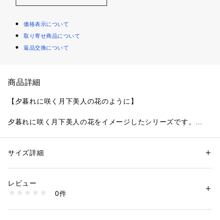
価格表示について
取り寄せ商品について
返品交換について
商品詳細
【夕暮れに咲く月下美人の花のように】
夕暮れに咲く月下美人の花をイメージしたシリーズです。
ワントーンでまとめた刺しゅうレースと、ほんのり色づいたス
トレッチレースをミックスすることで、刺しゅうのお花が際立
ち、華やかながらも上品で清楚な印象に仕上がりました。
サイズ詳細
性別：
レディース
刺しゅうの上にはふっくらとした温かみのあるウーリー糸を使
カテゴリー：
ファッション
 ＞ 
下着・ルームウェア・パジャマ
 ＞ 
ブラ
素材：ナイロン・ポリエステル・ポリウレタン
用したお花のアップリケをほどこして、花びらが重なりながら
生産国：中国製
レビュー
咲く一瞬の様子を表現。カップ下から土台にかけては、キラキ
商品番号：
1095900001505 
（モール）
0件
ラと輝くラメ糸でお花をあしらい、上下の対照的なステッチで
N05-69131 （ショップ）
奥行きと抜け感を演出しています。
カラーはリサマリらしい可愛らしさも残しながら、夕暮れをイ