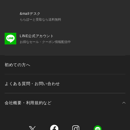
な方
＜商品仕様＞
&mallデスク
・3/4カップ
ららぽーと受取なら送料無料
・ワイヤーあり
・サイドボーンあり（樹脂製）
LINE公式アカウント
・取り外し可能パッド付属（不織布製）
お得なセール・クーポン情報配信中
・ホック：2段×3列
・ストラップ長さ調節可能（取り外し不可）
＜関連アイテム＞
初めての方へ
お揃いのアイテムは以下よりご確認ください。
・69200 ブラジャー（B・C・D）
・69201ブ
よくある質問・お問い合わせ
会社概要・利用規約など
三井不動産が展開する商業施設一覧