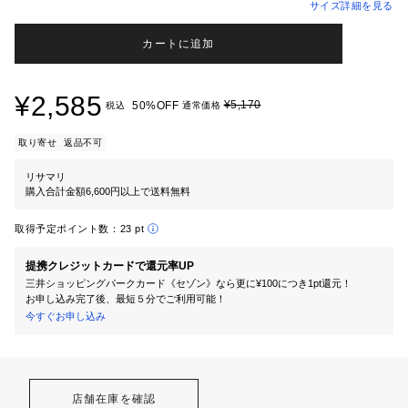
サイズ詳細を見る
カートに追加
¥2,585
¥5,170
50%OFF
税込
通常価格
取り寄せ
返品不可
リサマリ
購入合計金額6,600円以上で送料無料
取得予定ポイント数：
23 pt
提携クレジットカードで還元率UP
三井ショッピングパークカード《セゾン》なら更に¥100につき1pt還元！
お申し込み完了後、最短５分でご利用可能！
今すぐお申し込み
店舗在庫を確認