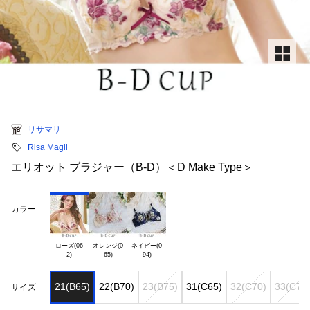
リサマリ
Risa Magli
エリオット ブラジャー（B-D）＜D Make Type＞
カラー
ローズ(06

オレンジ(0

ネイビー(0

21(B65)
22(B70)
23(B75)
31(C65)
32(C70)
33(C75
サイズ