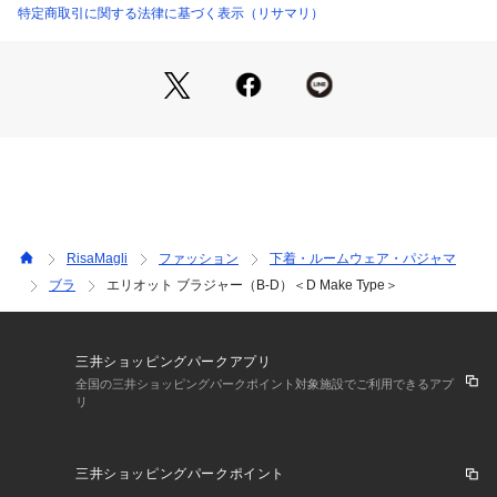
け感と可愛らしさを表現しました。サイドとストラップにはブ
特定商取引に関する法律に基づく表示（リサマリ）
ローチのような存在感の2種類のアップリケを添えて、華やか
さを後押ししています。
1つのデザインの中に7・8色もの刺しゅう糸を組み合わせてい
るのも、レーヌならではのこだわり。どこかクラシカルで洗練
された、大人の女性にぴったりなカラーで展開しています。
日常のふとしたたたずまいも、美しいものへと変えてしまうよ
うなアイテムになれますように。ワンランク上の美しさを演出
した 「Risa Magli Reine（レーヌ）」ブランドの世界観をお
楽しみください。
RisaMagli
ファッション
下着・ルームウェア・パジャマ
＜パターン＞
ブラ
エリオット ブラジャー（B-D）＜D Make Type＞
『D Make Type』
より安定感のあるカップから、バックにかけての高い脇ライン
とプッシュアップ効果に優れたパッドで美しいDecorteを演出
します。バックはU字スタイルでカップの安定感と背中のシル
三井ショッピングパークアプリ
エットをすっきり見せるパターンです。
全国の三井ショッピングパークポイント対象施設でご利用できるアプ
リ
＜こんな方におすすめです＞
しっかりとしたホールド感・安定感を実感したい方
三井ショッピングパークポイント
バストを強調しすぎず、丸くナチュラルなシルエットがお好き