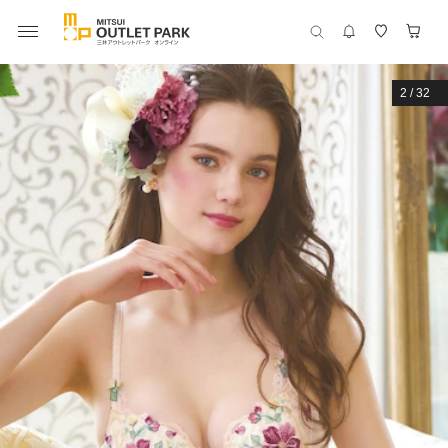
2
/
32