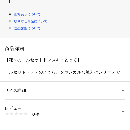
価格表示について
取り寄せ商品について
返品交換について
商品詳細
【花々のコルセットドレスをまとって】
コルセットドレスのような、クラシカルな魅力のシリーズで
す。
ロココ時代のドレスをイメージしたレースは、お花と幾何学模
様をあしらい、それぞれステッチを変化させることで華やかさ
サイズ詳細
性別：
レディース
と奥行きを演出。全体的に丸みのあるシルエットで、まるでコ
カテゴリー：
ファッション
 ＞ 
下着・ルームウェア・パジャマ
 ＞ 
ブラ
素材：ナイロン・ポリエステル・ポリウレタン
ルセットドレスをまとったかのような、豪華で気品あふれる美
生産国：中国製
レビュー
しさに仕上がりました。
商品番号：
1095900001818 
（モール）
0件
カップからスカラップまでほどこされた曲線の刺しゅうは、格
N05-69200 （ショップ）
子状のステッチで太さを出して、思わず目をひくインパクトの
あるデザインに。お花の花芯は中心を空けることで、絶妙な抜