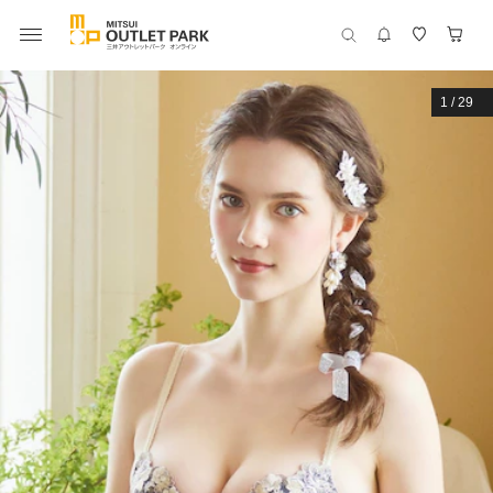
1
/
29