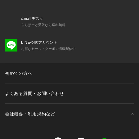
・サイドボーンあり（樹脂製）
・取り外し可能パッド付属（不織布製）
・ホック：2段×3列
&mallデスク
・ストラップ長さ調節可能（取り外し不可）
ららぽーと受取なら送料無料
＜関連アイテム＞
LINE公式アカウント
お揃いのアイテムは以下よりご確認ください。
お得なセール・クーポン情報配信中
・69220 ブラジャー（B・C・D）
・69221 ブラジャー（E・F）
・69222 ブラジャー（G・H）
・79220 ノーマルショーツ
初めての方へ
・79221 レースショーツ
・79224 Tバックショーツ
・79226 サニタリーショーツ
よくある質問・お問い合わせ
・
会社概要・利用規約など
三井不動産が展開する商業施設一覧