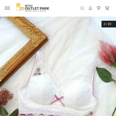
2
/
20