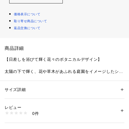
価格表示について
取り寄せ商品について
返品交換について
商品詳細
【日差しを浴びて輝く花々のボタニカルデザイン】
太陽の下で輝く、花や草木があふれる庭園をイメージしたシリ
ーズです。おやすみブラはリラックスタイムをサポートできる
ようなレーシーなデザインに仕上がりました。
贅沢にアシンメトリーであしらわれたお花のアップリケはワイ
サイズ詳細
性別：
レディース
ルドフラワーをモチーフにして、走らせたようなクラフト感の
カテゴリー：
ファッション
 ＞ 
下着・ルームウェア・パジャマ
 ＞ 
ブラ
素材：ナイロン・ポリウレタン
あるステッチで大人っぽくナチュラルな印象に。お花にはラメ
生産国：中国製
レビュー
糸をあしらい、日差しに照らされてきらめく様子を演出してい
商品番号：
1095900001849 
（モール）
0件
ます。カップからストラップ、アンダー部分まで花柄ストレッ
N05-48715 （ショップ）
チレースをふんだんに使用し、肌に浮かび上がるレースのスカ
ラップがひときわレディなスタイルに。