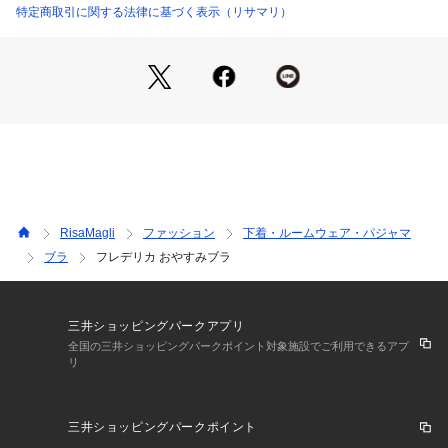
カラーはボタニカルをイメージしたホワイト、ブラック、ベー
特定商取引に関する法律に基づく表示（リサマリ）
ジュで展開しています。カラーによって印象が異なることで、
それぞれ違った大人の休日を感じられるような、そんなコレク
ションです。
日常のふとしたたたずまいも、美しいものへと変えてしまうよ
うなアイテムになれますように。ワンランク上の美しさを演出
した 「Risa Magli Reine（レーヌ）」ブランドの世界観をお
楽しみください。
＜おやすみブラ レーヌタイプ＞
就寝時での着用をベースに開発されたノンワイヤーのブラジャ
RisaMagli
ファッション
下着・ルームウェア・パジャマ
ーです。
ブラ
フレデリカ おやすみブラ
カップくりの安定感を高めるループテープで脇流れを防ぎ、胸
を美しくキープしてくれます。
バック上辺肌側をフラットな袋縫いにすることで肌触りに優れ
たブラです。
三井ショッピングパークアプリ
全国の三井ショッピングパークポイント対象施設でご利用できるアプ
リ
＜サイズ＞
M：バスト 79～87cm（おすすめブラサイズ：B70・75、C6
5・70・D65・70、E65・F65）
三井ショッピングパークポイント
L：バスト 86～94cm（おすすめブラサイズ：B75、C75、D7