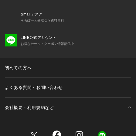
0・75、E70・F65、G65）
LL：バスト 93～101cm（おすすめブラサイズ：D75、E75、F
70・75、G65・70、H65、I65）
&mallデスク
3L：バスト 100～108cm（おすすめブラサイズ：F75・G75・
ららぽーと受取なら送料無料
H70・H75・I65・I70）
※複数のサイズをお選びいただける場合は、楽な着け心地をお
LINE公式アカウント
求めの方は大きい方のサイズを、フィット感を重視される方は
お得なセール・クーポン情報配信中
小さい方のサイズのご購入をおすすめします。
初めての方へ
よくある質問・お問い合わせ
会社概要・利用規約など
三井不動産が展開する商業施設一覧