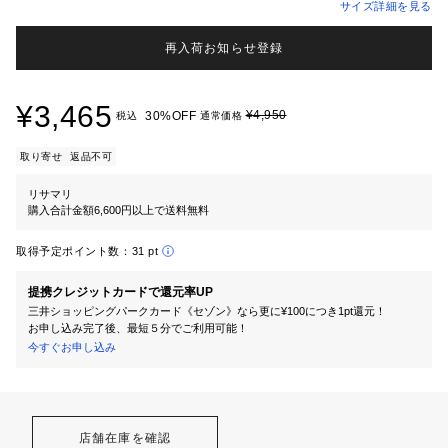
サイズ詳細を見る
再入荷お知らせ登録
¥3,465
¥4,950
30%OFF
税込
通常価格
取り寄せ
返品不可
リサマリ
購入合計金額6,600円以上で送料無料
取得予定ポイント数：
31 pt
提携クレジットカードで還元率UP
三井ショッピングパークカード《セゾン》なら更に¥100につき1pt還元！
お申し込み完了後、最短５分でご利用可能！
今すぐお申し込み
店舗在庫を確認