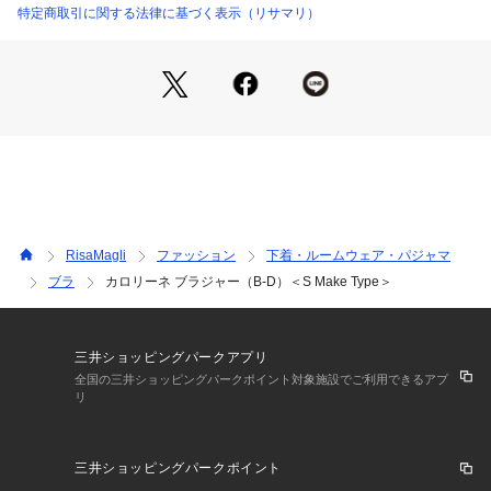
した。カラーはワントーンでまとめて輝きを引き立たせた、ク
特定商取引に関する法律に基づく表示（リサマリ）
リスマスらしいホワイト、レッド、ネイビーで展開していま
す。
日常のふとしたたたずまいも、美しいものへと変えてしまうよ
うなアイテムになれますように。ワンランク上の美しさを演出
した 「Risa Magli Reine（レーヌ）」ブランドの世界観をお
楽しみください。
＜パターン＞
『S Make Type』
カップ前と脇が高めの、サイドを押さえる接ぎ構造で安定感の
RisaMagli
ファッション
下着・ルームウェア・パジャマ
あるSharpなシルエットを演出します。バックはU字スタイル
ブラ
カロリーネ ブラジャー（B-D）＜S Make Type＞
でカップの安定感と背中のシルエットをすっきり見せるパター
ンです。
＜こんな方におすすめです＞
三井ショッピングパークアプリ
脇サイドの余分なお肉が気になる方
全国の三井ショッピングパークポイント対象施設でご利用できるアプ
リ
デコルテラインにボリュームが欲しい方
楽な着け心地と安定感が欲しい方
三井ショッピングパークポイント
＜商品仕様＞