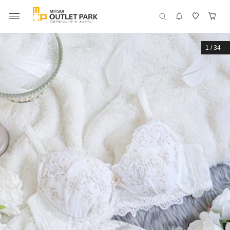
1
/
34