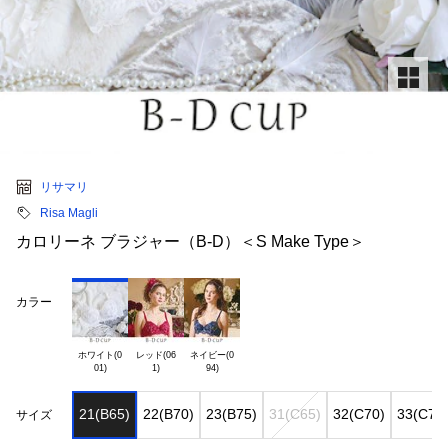
リサマリ
Risa Magli
カロリーネ ブラジャー（B-D）＜S Make Type＞
カラー
ホワイト(0

レッド(06

ネイビー(0

21(B65)
22(B70)
23(B75)
31(C65)
32(C70)
33(C75
サイズ