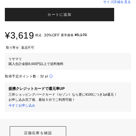
サイズ詳細を見る
カートに追加
¥3,619
¥5,170
30%OFF
税込
通常価格
取り寄せ
返品不可
リサマリ
購入合計金額6,600円以上で送料無料
取得予定ポイント数：
32 pt
提携クレジットカードで還元率UP
三井ショッピングパークカード《セゾン》なら更に¥100につき1pt還元！
お申し込み完了後、最短５分でご利用可能！
今すぐお申し込み
店舗在庫を確認