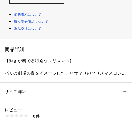
価格表示について
取り寄せ商品について
返品交換について
商品詳細
【輝きが奏でる特別なクリスマス】
パリの劇場の夜をイメージした、リサマリのクリスマスコレク
ションです。
クラシカルな建物や扇をモチーフにした装飾品などを表現した
レースは、まるで優美なドレスをまとっているような豪華さに
サイズ詳細
性別：
レディース
仕上がりました。
カテゴリー：
ファッション
 ＞ 
下着・ルームウェア・パジャマ
 ＞ 
ブラ
素材：ナイロン・ポリエステル・ポリウレタン
カップには扇のシアーアップリケをふんだんに重ねることで、
生産国：中国製
レビュー
レースの刺しゅうをほんのりと透かして立体的な印象をプラ
商品番号：
1095900001895 
（モール）
0件
ス。全体に刺しゅうしたラメ糸の輝きが、クリスマスの特別な
N05-69280 （ショップ）
夜にぴったりな大人の気品あふれるデザインです。
中央のリボンには宝石のようなきらめくビジューをあしらいま