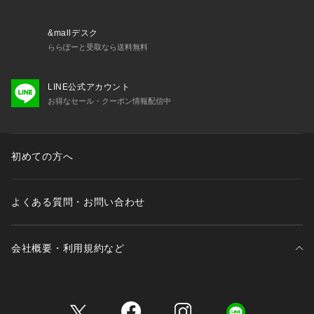
・3/4カップ
・ワイヤーあり
・サイドボーンあり（樹脂製）
&mallデスク
・取り外し可能パッド付属（不織布製）
ららぽーと受取なら送料無料
・ホック：2段×3列
・ストラップ長さ調節可能（取り外し不可）
LINE公式アカウント
お得なセール・クーポン情報配信中
＜関連アイテム＞
お揃いのアイテムは以下よりご確認ください。
・69280 ブラジャー（B・C・D）
・69281 ブラジャー（E・F）
初めての方へ
・69282 ブラジャー（G・H）
・59283 ソフトブラ
・79280 ノーマルショーツ
よくある質問・お問い合わせ
・79281 レースショーツ
・79284 スペシャルTバッ
会社概要・利用規約など
三井不動産が展開する商業施設一覧