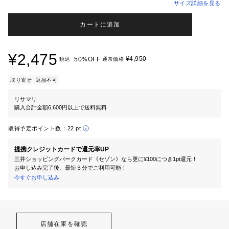
サイズ詳細を見る
カートに追加
¥2,475
¥4,950
50%OFF
税込
通常価格
取り寄せ
返品不可
リサマリ
購入合計金額6,600円以上で送料無料
取得予定ポイント数：
22 pt
提携クレジットカードで還元率UP
三井ショッピングパークカード《セゾン》なら更に¥100につき1pt還元！
お申し込み完了後、最短５分でご利用可能！
今すぐお申し込み
店舗在庫を確認