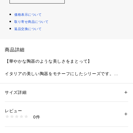
価格表示について
取り寄せ商品について
返品交換について
商品詳細
【華やかな陶器のような美しさをまとって】
イタリアの美しい陶器をモチーフにしたシリーズです。
レースには風になびくチューリップのお花を刺しゅうして、女
性らしくフェミニンな印象に。陶器のエッジをイメージした繊
細な幾何学模様をスカラップにほどこして、華やかながらもイ
サイズ詳細
性別：
レディース
ンパクトのあるデザインに仕上がりました。サイドには陶器の
カテゴリー：
ファッション
 ＞ 
下着・ルームウェア・パジャマ
 ＞ 
ブラ
素材：ポリエステル・ナイロン・その他
エッジ模様にチューリップを重ねた、豪華なアップリケをプラ
生産国：中国製
レビュー
ス。
商品番号：
1095900002044 
（モール）
0件
色展開は地中海を連想させるカラーから、女性らしいエレガン
N05-62570 （ショップ）
トなカラーまで、違った印象を感じられる遊び心あふれるコレ
クションです。