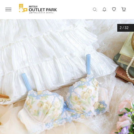
2
/
32