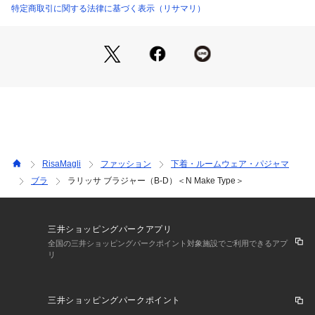
日常のふとしたたたずまいも、美しいものへと変えてしまうよ
特定商取引に関する法律に基づく表示（リサマリ）
うなアイテムになれますように。ワンランク上の美しさを演出
した 「Risa Magli Reine（レーヌ）」ブランドの世界観をお
楽しみください。
＜パターン＞
『N Make Type』
バストの高さを強調しない、Naturalで丸みのあるシルエット
を演出します。バージスラインに近いワイヤーを使用し、どん
な体型の方でもフィットしやすいパターンです。
RisaMagli
ファッション
下着・ルームウェア・パジャマ
＜こんな方におすすめです＞
ブラ
ラリッサ ブラジャー（B-D）＜N Make Type＞
脇の締め付けやワイヤーの締め付けが苦手な方
年齢・体型を問わずに合うものが欲しい方
ふんわり丸みのあるバストラインがお好きな方
谷間やボリュームを強調するのが苦手な方
三井ショッピングパークアプリ
全国の三井ショッピングパークポイント対象施設でご利用できるアプ
リ
＜商品仕様＞
・3/4カップ
・ワイヤーあり
三井ショッピングパークポイント
・サイドボーンあり（樹脂製）