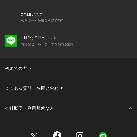
・取り外し可能パッド付属
・パッド素材：ポリエステル（不織布製）
・ホック：2段×3列
&mallデスク
・ストラップ長さ調節可能（取り外し不可）
ららぽーと受取なら送料無料
＜関連アイテム＞
LINE公式アカウント
お揃いのアイテムは以下よりご確認ください。
お得なセール・クーポン情報配信中
・62570 ブラジャー（B・C・D）
・62571 ブラジャー（E・F）
・62572 ブラジャー（G・H）
・52573 ソフトブラ
初めての方へ
・72570 ノーマルショーツ
・72571 レースショーツ
・72574 Tバック
よくある質問・お問い合わせ
・72576 サニタリー
会社概要・利用規約など
三井不動産が展開する商業施設一覧