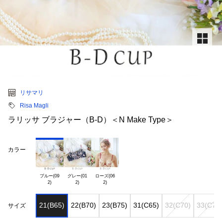
リサマリ
Risa Magli
ラリッサ ブラジャー（B-D）＜N Make Type＞
カラー
ブルー(09

グレー(01

ローズ(06

21(B65)
22(B70)
23(B75)
31(C65)
32(C70)
33(C75
サイズ