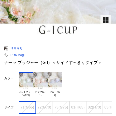
リサマリ
Risa Magli
ナーラ ブラジャー（G-I）＜サイドすっきりタイプ＞
カラー
ミントグリー

ピンク(07

ブルー(09

71(G65)
72(G70)
73(G75)
81(H65)
82(H70)
83(H75
サイズ