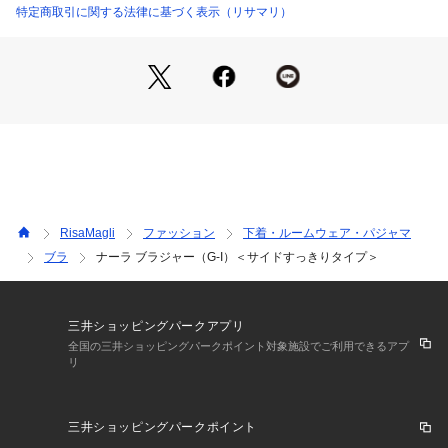
ケとリンクしたストーンチャームを、サイドにはお花のシアー
特定商取引に関する法律に基づく表示（リサマリ）
アップリケをあしらいました。
＜パターン＞
『Glamor Bra／サイドすっきりタイプ』
Gカップ～専用に設計されたパターンです。サイドパネルと脇
高の土台でボリュームのあるバストを脇から中央へ寄せ、スッ
キリとしたシルエットをキープしてくれます。
＜こんな方におすすめです＞
脇からバックサイドのラインをすっきり見せたい方
RisaMagli
ファッション
下着・ルームウェア・パジャマ
前中心の圧迫感が気になる方
ブラ
ナーラ ブラジャー（G-I）＜サイドすっきりタイプ＞
胸元の開いたお洋服を着る時に
＜商品仕様＞
・3/4カップ
三井ショッピングパークアプリ
・ワイヤーあり
全国の三井ショッピングパークポイント対象施設でご利用できるアプ
リ
・サイドボーンあり（樹脂製）
・取り外し可能パッドなし（※パッドポケットはあり）
・ホック：3段×3列
三井ショッピングパークポイント
・ストラップ長さ調節可能（取り外し不可）