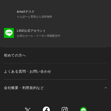
＜関連アイテム＞
お揃いのアイテムは以下よりご確認ください。
&mallデスク
・62590 ブラジャー（B・C・D）
ららぽーと受取なら送料無料
・62591 ブラジャー（E・F）
・62592 ブラジャー（G・H・I）
LINE公式アカウント
・42590 おやすみブラ
お得なセール・クーポン情報配信中
・72590 ノーマルショーツ
・72591 レースショーツ
・72592 リボンショーツ
・72593 フレアショーツ
初めての方へ
・72596 サニタリー
・12591 カップ付スリップ
よくある質問・お問い合わせ
※照明の関係により、実際よりも色味が違って見える場合があ
ります。また、パ
会社概要・利用規約など
三井不動産が展開する商業施設一覧