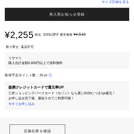
サイズ詳細を見る
再入荷お知らせ登録
¥2,255
¥4,510
50%OFF
税込
通常価格
取り寄せ
返品不可
リサマリ
購入合計金額6,600円以上で送料無料
取得予定ポイント数：
20 pt
提携クレジットカードで還元率UP
三井ショッピングパークカード《セゾン》なら更に¥100につき1pt還元！
お申し込み完了後、最短５分でご利用可能！
今すぐお申し込み
店舗在庫を確認