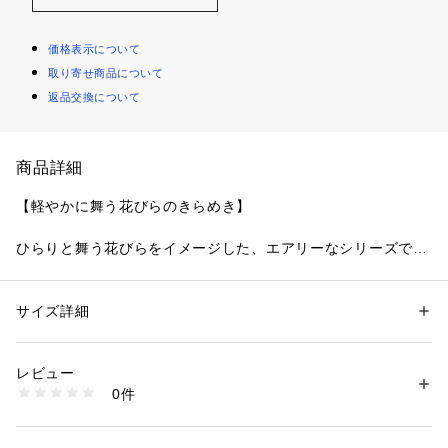
価格表示について
取り寄せ商品について
返品交換について
商品詳細
【軽やかに舞う花びらのきらめき】
ひらりと舞う花びらをイメージした、エアリーなシリーズで
す。
ラフなタッチで刺しゅうされた花々が重なり合うレースは、あ
えて正面ではなく横向きのお花をモチーフにして、動きのある
サイズ詳細
性別：
レディース
印象の中にも上品さを感じられるデザインに。その上から輝く
カテゴリー：
ファッション
 ＞ 
下着・ルームウェア・パジャマ
 ＞ 
ブラ
素材：ナイロン・ポリエステル・ポリウレタン
ラインストーンをあしらったシアーアップリケを重ねること
生産国：中国製
レビュー
で、軽やかで涼しげな印象に仕上がりました。
商品番号：
1095900002071 
（モール）
0件
花芯のステッチは3色のグラデーションをほどこして、ポイン
N05-62592 （ショップ）
トできらめくラメ糸をプラス。落ち着きのあるワントーンの中
にも、繊細な華やかさを演出します。リボン中央にはアップリ