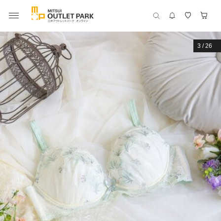
3
/
26