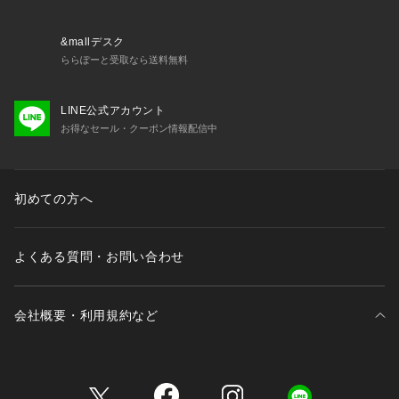
・取り外し可能パッド付属（ウレタン製）
＜関連アイテム＞
&mallデスク
お揃いのアイテムは以下よりご確認ください。
ららぽーと受取なら送料無料
・62680 ブラジャー（B・C・D）
・62681 ブラジャー（E・F）
LINE公式アカウント
・62682 ブラジャー（G・H）
お得なセール・クーポン情報配信中
・42683 おやすみブラ（M・L）
・42684 おやすみブラ（LL）
・42685 おやすみブラ（3L）
・72680 ノーマルショーツ
初めての方へ
・72681 レースショーツ
・72
よくある質問・お問い合わせ
会社概要・利用規約など
三井不動産が展開する商業施設一覧