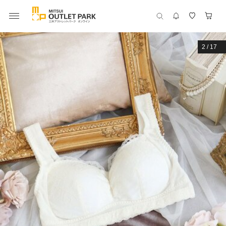
2
/
17