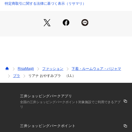
ャーです。パワー感のある本体生地と脇の切り替えでバストを
特定商取引に関する法律に基づく表示（リサマリ）
しっかりホールドします。特殊パッドでバストの安定感を高め
たサポート感のあるブラです。
＜サイズ＞
M：バスト 79～87cm（おすすめブラサイズ：B70・B75・C6
5・C70・D65・E65）
L：バスト 86～94cm（おすすめブラサイズ：B75・C75・D7
0・D75・E70・F65・G65）
LL：バスト 93～101cm（おすすめブラサイズ：D75・E75・F
70・F75・G65・G70・H65・I65）
RisaMagli
ファッション
下着・ルームウェア・パジャマ
3L：バスト 100～108cm（おすすめブラサイズ：F75・G75・
ブラ
リアナ おやすみブラ （LL）
H70・H75・I65・I70）
※複数のサイズをお選びいただける場合は、楽な着け心地をお
求めの方は大きい方のサイズを、フィット感を重視される方は
小さい方のサイズのご購入をおすすめします。
三井ショッピングパークアプリ
全国の三井ショッピングパークポイント対象施設でご利用できるアプ
リ
＜商品仕様＞
・ワイヤーなし
・ホックなし
三井ショッピングパークポイント
・サイドボーンなし