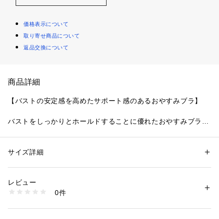
価格表示について
取り寄せ商品について
返品交換について
商品詳細
【バストの安定感を高めたサポート感のあるおやすみブラ】
バストをしっかりとホールドすることに優れたおやすみブラで
す。上品かつ長く愛せるシンプルなレースデザインで、どなた
でも使いやすいアイテム。「268 リアナ」シリーズとコーディ
ネートでご着用いただけます。ただ締めつけるのではなく、バ
サイズ詳細
性別：
レディース
ストを手で優しく支えられている感覚で、いつもよりリラック
カテゴリー：
ファッション
 ＞ 
下着・ルームウェア・パジャマ
 ＞ 
ブラ
素材：ナイロン・ポリエステル・その他
スタイムを快適に過ごせ、かつ機能的にも優れたノンワイヤー
生産国：中国製
レビュー
ブラです。
商品番号：
1095900002111 
（モール）
0件
N05-42684 （ショップ）
＜おやすみブラ サポートタイプ＞
就寝時でのご着用をベースに開発されたノンワイヤーのブラジ