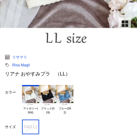
リサマリ
Risa Magli
リアナ おやすみブラ （LL）
カラー
アイボリー(

ブラック(0

ブルー(09

04(LL)
サイズ