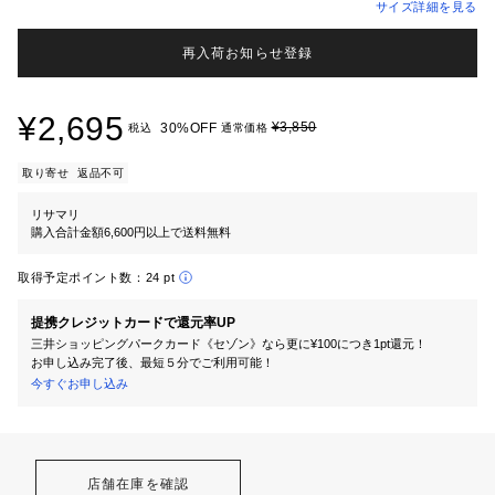
サイズ詳細を見る
再入荷お知らせ登録
¥2,695
¥3,850
30%OFF
税込
通常価格
取り寄せ
返品不可
リサマリ
購入合計金額6,600円以上で送料無料
取得予定ポイント数：
24 pt
提携クレジットカードで還元率UP
三井ショッピングパークカード《セゾン》なら更に¥100につき1pt還元！
お申し込み完了後、最短５分でご利用可能！
今すぐお申し込み
店舗在庫を確認