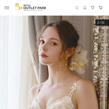
2
/
31