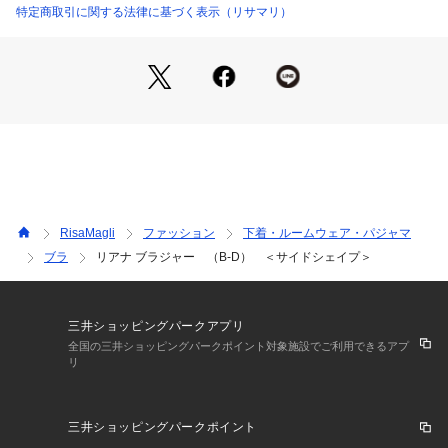
た、新しいリサマリを表現したコレクションです。
特定商取引に関する法律に基づく表示（リサマリ）
＜パターン＞
『Side Shape（サイドシェイプ）』
サイドボーンとダブルパッドで余分なお肉をサイドから押さえ
スッキリとしたシルエットに。バストに高さが出やすく、薄手
のお洋服をご着用される際にメリハリが出てラインが綺麗に見
えます。
＜こんな方におすすめです＞
脇サイドの余分なお肉が気になる方
RisaMagli
ファッション
下着・ルームウェア・パジャマ
デコルテラインにボリュームが欲しい方
ブラ
リアナ ブラジャー （B-D） ＜サイドシェイプ＞
楽な着け心地と安定感やホールド感が欲しい方
＜商品仕様＞
・3/4カップ
三井ショッピングパークアプリ
・ワイヤーあり
全国の三井ショッピングパークポイント対象施設でご利用できるアプ
リ
・サイドボーンあり（樹脂製）
・取り外し可能パッド付属（片カップ各2枚）
・パッド素材：ポリエステル（不織布製）
三井ショッピングパークポイント
・ホック：2段×3列