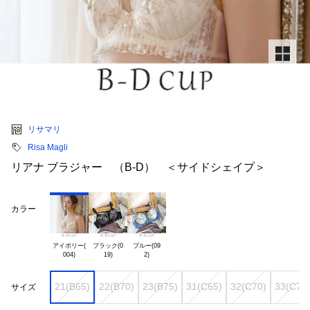
リサマリ
Risa Magli
リアナ ブラジャー （B-D） ＜サイドシェイプ＞
カラー
アイボリー(

ブラック(0

ブルー(09

21(B65)
22(B70)
23(B75)
31(C65)
32(C70)
33(C75
サイズ