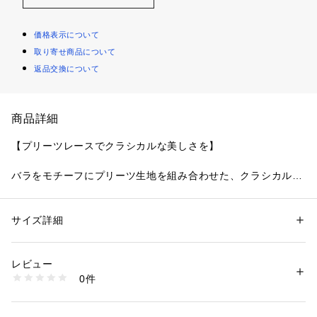
価格表示について
取り寄せ商品について
返品交換について
商品詳細
【プリーツレースでクラシカルな美しさを】
バラをモチーフにプリーツ生地を組み合わせた、クラシカルな
シリーズです。バラをメインにしたお花柄は、普通糸とラメ糸
で輪郭をかたどり、花びらには格子模様をほどこすことで、花
びら1枚1枚が際立ちインパクトのある仕上がりに。カップ土台
サイズ詳細
性別：
レディース
にはプリーツを入れたラッセルレースをたっぷりとあしらい、
カテゴリー：
ファッション
 ＞ 
下着・ルームウェア・パジャマ
 ＞ 
ブラ
素材：ポリエステル・ナイロン・ポリウレタン
貴婦人のドレスのようなクラシカルで豪華な印象を与えてくれ
生産国：中国製
レビュー
ます。バスト中央の輝くパールと、マカロニストラップにあし
商品番号：
1095900002122 
（モール）
0件
らった小さなリボンは、それぞれ2つ並べることでデザインに
N05-62680 （ショップ）
統一感を演出。さりげなく可愛らしさもプラスしました。全体
をバイカラーでまとめることでシックなデザインに仕上がっ