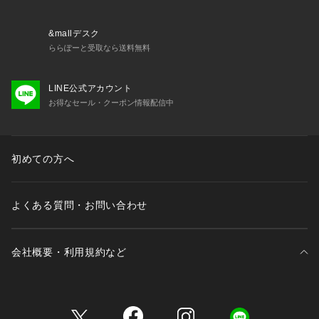
・ストラップ長さ調節可能（取り外し不可）
＜関連アイテム＞
&mallデスク
お揃いのアイテムは以下よりご確認ください。
ららぽーと受取なら送料無料
・62680 ブラジャー（B・C・D）
・62681 ブラジャー（E・F）
LINE公式アカウント
・62682 ブラジャー（G・H）
お得なセール・クーポン情報配信中
・42683 おやすみブラ（M・L）
・42684 おやすみブラ（LL）
・42685 おやすみブラ（3L）
・72680 ノーマルショーツ
初めての方へ
・72681 レースショーツ
・72682 リボンショーツ
・72684 Tバ
よくある質問・お問い合わせ
会社概要・利用規約など
三井不動産が展開する商業施設一覧