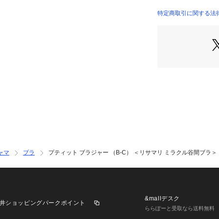
いただけます。
特定商取引に関する法
＜パターン＞
『リサマリミラク
ダブルパッドで2
開いたお洋服にも
レイな谷間へ。
＜こんな方におす
くっきりと深い谷
ワイヤーの圧迫感
胸元の開いたお洋
＜商品仕様＞
・3/4カップ
ャマ
ブラ
プティット ブラジャー （B-C） ＜リサマリ ミラクル谷間ブラ＞
・ワイヤーあり
・サイドボーンあ
・取り外し可能パ
・パッド素材：ポ
・ホック：2段×3
&mallデスク
井ショッピングパークポイント
・ストラップ長さ
ららぽーと受取なら送料無料