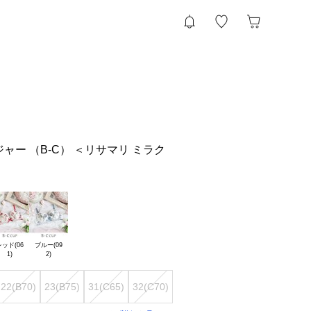
ャー （B-C） ＜リサマリ ミラク
ッド(06

ブルー(09

22(B70)
23(B75)
31(C65)
32(C70)
33(C75)