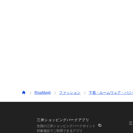
RisaMagli
ファッション
下着・ルームウェア・パジ
三井ショッピングパークアプリ
三
全国の三井ショッピングパークポイント
対象施設でご利用できるアプリ