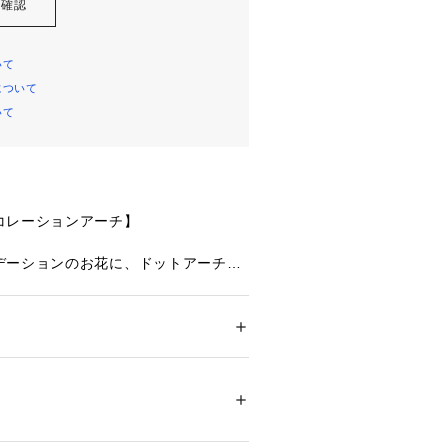
を確認
いて
について
いて
コレーションアーチ】
デーションのお花に、ドットアーチの
ふんだんにあしらった可憐なシリーズ
チの可愛らしさを十分に引き立てたデ
ルアップリケをアシンメトリーに添え
華やかさを演出。レースにはあえて目
ション
 ＞ 
下着・ルームウェア・パジャマ
 ＞ 
線画のお花を刺繍して、上品な華やか
・ナイロン・ポリウレタン
る印象に仕上がりました。色展開はガ
ら、爽やかなブルー、アウターライク
02147 
（モール）
ップ）
カラーによって違った表情をお楽しみ