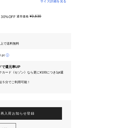
サイズ詳細を見る
¥3,630
30%OFF
通常価格
円以上で送料無料
3 pt
ドで還元率UP
カード《セゾン》なら更に¥100につき1pt還
短５分でご利用可能！
再入荷お知らせ登録