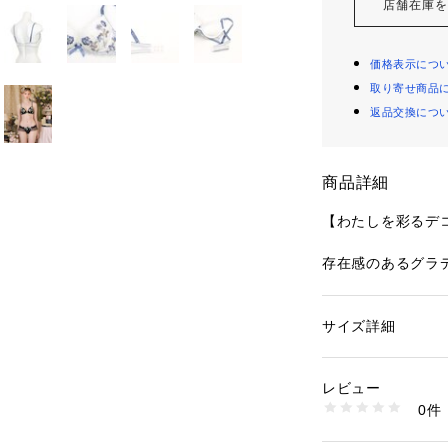
店舗在庫
価格表示につ
取り寄せ商品
返品交換につ
商品詳細
【わたしを彩るデ
存在感のあるグラ
チュールレースを
です。ドットアー
ザインは、ケミカ
サイズ詳細
性別：
レディース
て、女の子らしい
カテゴリー：
ファッ
ブラ
立たないカラーで
素材：ポリエステル
レビュー
さと奥行き感のあ
生産国：中国製
0件
ーリーなレッドか
商品番号：
10959000
N05-64520 （ショ
なブラックまで、