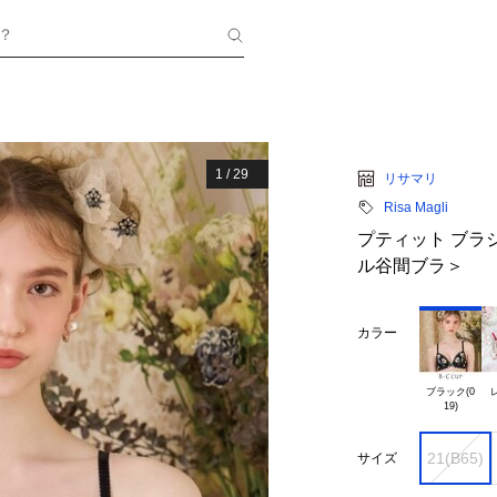
？
1
/
29
リサマリ
Risa Magli
プティット ブラジ
ル谷間ブラ＞
カラー
ブラック(0

レ
21(B65)
サイズ