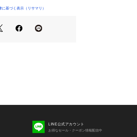
律に基づく表示（リサマリ）
ル谷間ブラ』
倍の寄せ上げ。前中心が浅めで胸元の
おすすめです。胸からグッと寄せてキ
すめです＞
間が欲しい方
が苦手な方
服を着る時に
り（樹脂製）
ッド付属（片カップ各2枚）
リエステル（不織布製）
列
LINE公式アカウント
調節可能（一部取り外し不可）
お得なセール・クーポン情報配信中