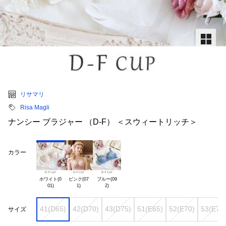
リサマリ
Risa Magli
ナンシー ブラジャー （D-F） ＜スウィートリッチ＞
カラー
ホワイト(0

ピンク(07

ブルー(09

41(D65)
42(D70)
43(D75)
51(E65)
52(E70)
53(E75
サイズ