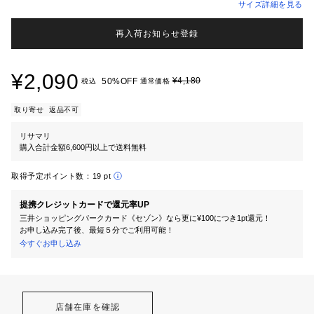
サイズ詳細を見る
再入荷お知らせ登録
¥2,090
¥4,180
50%OFF
税込
通常価格
取り寄せ
返品不可
リサマリ
購入合計金額6,600円以上で送料無料
取得予定ポイント数：
19 pt
提携クレジットカードで還元率UP
三井ショッピングパークカード《セゾン》なら更に¥100につき1pt還元！
お申し込み完了後、最短５分でご利用可能！
今すぐお申し込み
店舗在庫を確認