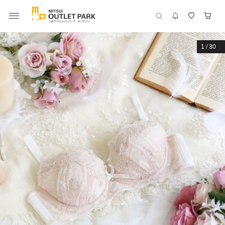
1
/
30