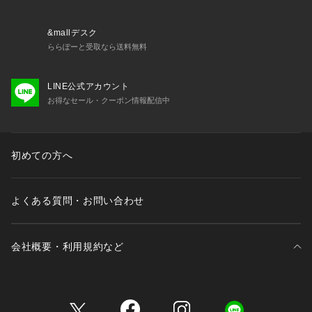
＜関連アイテム＞
お揃いのアイテムは以下よりご確認ください。
&mallデスク
・64750 ブラジャー（B・C）
ららぽーと受取なら送料無料
・64751 ブラジャー（D・E・F）
・64752 ブラジャー（G・H）
LINE公式アカウント
・74750 ノーマルショーツ
お得なセール・クーポン情報配信中
・74751 レースショーツ
・74754 Tバック
・74756 サニタリー
・14750 スリップ
初めての方へ
よくある質問・お問い合わせ
会社概要・利用規約など
三井不動産が展開する商業施設一覧