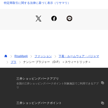
＜パターン＞
特定商取引に関する法律に基づく表示（リサマリ）
『Sweet Rich（スウィートリッチ）』
年齢や体型を問わずフィットしやすい、Risa Magliの中でも一
番ナチュラルなパターンです。レモン型のパッドでキレイな谷
間を演出し、丸みとボリュームで女性らしく可愛らしいライン
を作ります。
＜こんな方におすすめです＞
ふんわり丸みのあるバストラインがお好きな方
谷間やボリュームを強調するのが苦手な方
バストに左右差がある方
RisaMagli
ファッション
下着・ルームウェア・パジャマ
Risa Magliのブラジャーを初めてご着用する方
ブラ
ナンシー ブラジャー （D-F） ＜スウィートリッチ＞
＜商品仕様＞
・3/4カップ
・ワイヤーあり
三井ショッピングパークアプリ
・サイドボーンあり（樹脂製）
全国の三井ショッピングパークポイント対象施設でご利用できるアプ
リ
・取り外し可能パッド付属
・パッド素材：ポリエステル（不織布製）
・ホック：2段×3列
三井ショッピングパークポイント
・ストラップ長さ調節可能（取り外し不可）