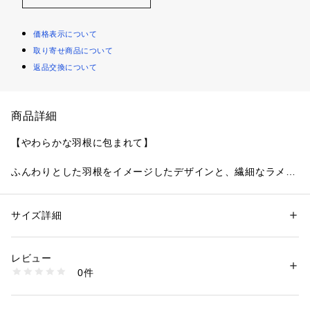
価格表示について
取り寄せ商品について
返品交換について
商品詳細
【やわらかな羽根に包まれて】
ふんわりとした羽根をイメージしたデザインと、繊細なラメ糸
を上品にミックスさせたシリーズです。レース全体に細やかな
ステッチで小花と羽根を刺繍して、ワントーンながらも華やか
さをプラス。その上からふわふわと舞い落ちたような羽根のア
サイズ詳細
性別：
レディース
ップリケをあしらうことで、立体感と儚さを演出しました。カ
カテゴリー：
ファッション
 ＞ 
下着・ルームウェア・パジャマ
 ＞ 
ブラ
素材：ポリエステル・ナイロン・ポリウレタン
ップの中央には一粒の小さなストーンチャームをあしらい、レ
生産国：中国製
レビュー
ースのほのかなきらめきを美しく引き立てます。色使いもエレ
商品番号：
1095900002149 
（モール）
0件
ガントなアッシュカラーでまとめた、毎日にそっと寄り添って
N05-64751 （ショップ）
くれるようなコレクションです。