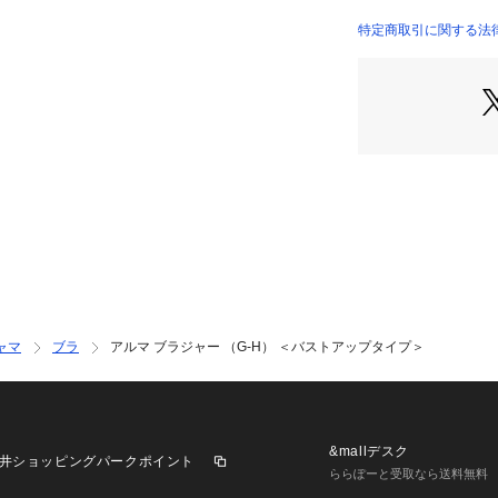
た。色展開はフェ
た、日常を少しHa
特定商取引に関する法
です。
＜パターン＞
『Glamor Br
Gカップ～専用に
ルとカップ中央の
るバストをしっか
＜こんな方におす
楽な着け心地と安
ボリュームのある
＜商品仕様＞
ャマ
ブラ
アルマ ブラジャー （G-H） ＜バストアップタイプ＞
・3/4カップ
・ワイヤーあり
・サイドボーンあ
・取り外し可能パ
・ホック：3段×3
&mallデスク
井ショッピングパークポイント
・ストラップ長さ
ららぽーと受取なら送料無料