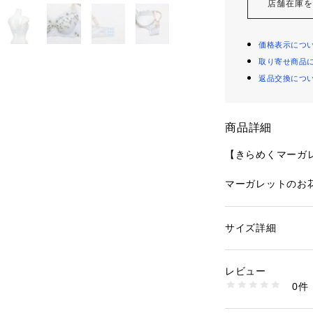
店舗在庫
価格表示につ
取り寄せ商品
返品交換につ
商品詳細
【きらめくマーガ
マーガレットのお
的に表現したシリ
びら一つ一つをス
どこすことでイン
サイズ詳細
性別：
レディース
様々な形のお花を
カテゴリー：
ファッ
ブラ
詰め込んだような
素材：ポリエステル
レビュー
ました。ポイント
生産国：中国製
0件
めきがガーリーな
商品番号：
10959000
N05-64542 （ショ
はお揃いのマーガ