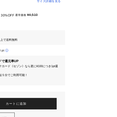
サイズ詳細を見る
¥4,510
30%OFF
通常価格
円以上で送料無料
8 pt
ドで還元率UP
カード《セゾン》なら更に¥100につき1pt還
短５分でご利用可能！
カートに追加