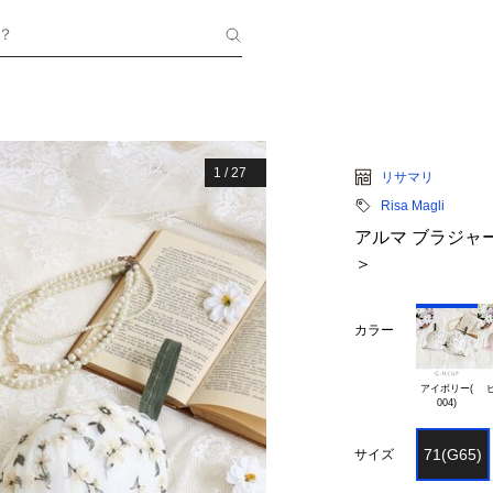
？
1
/
27
リサマリ
Risa Magli
アルマ ブラジャー
＞
カラー
アイボリー(

ピ
71(G65)
サイズ