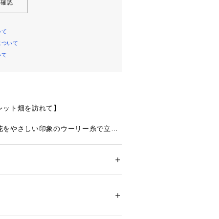
を確認
いて
について
いて
レット畑を訪れて】
花をやさしい印象のウーリー糸で立体
ーズです。メインのマーガレットは花
テッチで縁取り、グラデーションをほ
パクトのある華やかさをプラス。大小
全体に散りばめて、マーガレット畑を
ション
 ＞ 
下着・ルームウェア・パジャマ
 ＞ 
、奥行きと動きのある印象に仕上がり
・ナイロン・ポリウレタン
でラメ糸をほどこして、ほのかなきら
可愛らしさを演出します。両サイドに
02191 
（モール）
ップ）
レットのアップリケをあしらいまし