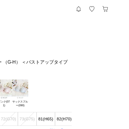
 （G-H） ＜バストアップタイプ
ンク(07

サックスブル

72(G70)
73(G75)
81(H65)
82(H70)
83(H75)