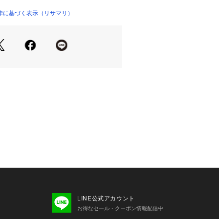
ミニンな上品さのあるカラーでまとめ
ppyにしてくれるようなコレクション
律に基づく表示（リサマリ）
a／バストアップタイプ』
設計されたパターンです。サイドパネ
ボーン、高い前中心でボリュームのあ
りプッシュアップしながら支えます。
すめです＞
定感が欲しい方
バストをしっかりと支えたい方
り（樹脂製）
ッドなし（※パッドポケットはあり）
列
LINE公式アカウント
調節可能（取り外し不可）
お得なセール・クーポン情報配信中