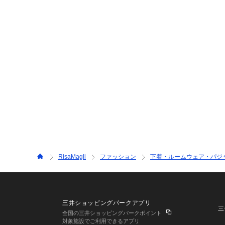
RisaMagli
ファッション
下着・ルームウェア・パジ
三井ショッピングパークアプリ
三
全国の三井ショッピングパークポイント
対象施設でご利用できるアプリ