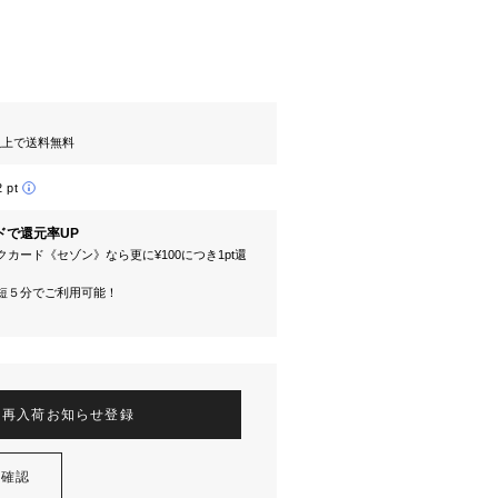
円以上で送料無料
2 pt
ドで還元率UP
カード《セゾン》なら更に¥100につき1pt還
短５分でご利用可能！
再入荷お知らせ登録
を確認