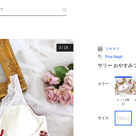
？
3
/
19
リサマリ
Risa Magli
サリー おやすみブ
カラー
レッド(06

ピ
04(LL)
サイズ