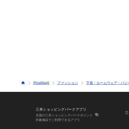
RisaMagli
ファッション
下着・ルームウェア・パジ
三井ショッピングパークアプリ
三
全国の三井ショッピングパークポイント
対象施設でご利用できるアプリ