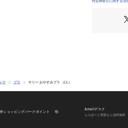
特定商取引に関する法
＜おやすみブラ 
就寝時での着用を
ブラジャーです。
ープで脇流れを防
上辺肌側をフラッ
優れています。 
＜サイズ＞
M：バスト 79～8
5・C65・C70・D
L：バスト 86～9
5・D70・D75・E
LL：バスト 93～
ャマ
ブラ
サリー おやすみブラ （LL）
75・F70・F75・G
3L：バスト 100
G75・H70・H75・
※複数のサイズを
地をお求めの方は
&mallデスク
井ショッピングパークポイント
視される方は小さ
ららぽーと受取なら送料無料
す。