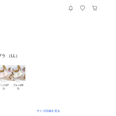
ラ （LL）
ンク(07

ブルー(09

サイズ詳細を見る