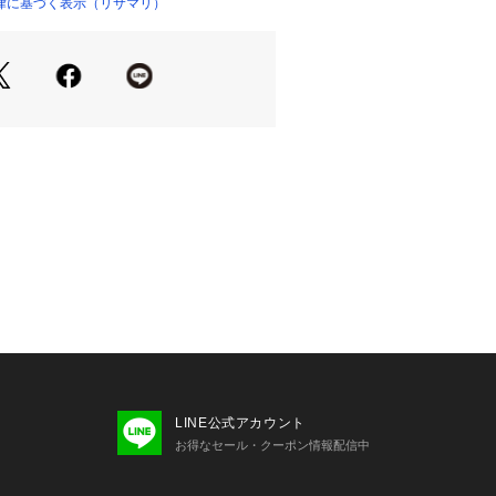
律に基づく表示（リサマリ）
レーヌタイプ＞
ベースに開発された、ノンワイヤーの
カップくりの安定感を高めるループテ
ぎ、胸を美しくキープします。バック
トな袋縫いにすることで、肌触りにも
7cm（おすすめブラサイズ：B70・B7
65・D70・E65・F65）
4cm（おすすめブラサイズ：B75・C7
70・F65・G65）
101cm（おすすめブラサイズ：D75・E
65・G70・H65・I65）
～108cm（おすすめブラサイズ：F75・
I65・I70）
お選びいただける場合は、楽な着け心
大きい方のサイズを、フィット感を重
LINE公式アカウント
い方のサイズのご購入をおすすめしま
お得なセール・クーポン情報配信中