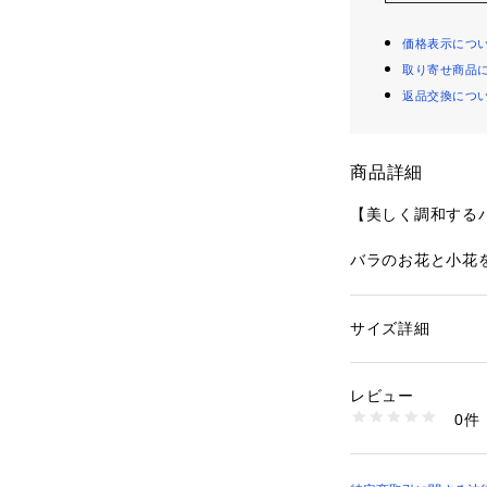
価格表示につ
取り寄せ商品
返品交換につ
商品詳細
【美しく調和する
バラのお花と小花
シリーズです。お
え、リラックスタ
インに仕上がりま
サイズ詳細
性別：
レディース
お花のアップリケ
カテゴリー：
ファッ
ブラ
てインパクトを持
素材：ナイロン・ポ
レビュー
日常のふとしたた
生産国：中国製
0件
まうようなアイテ
商品番号：
10959000
N05-44574 （ショ
美しさを演出した 「R
ンドの世界観をお