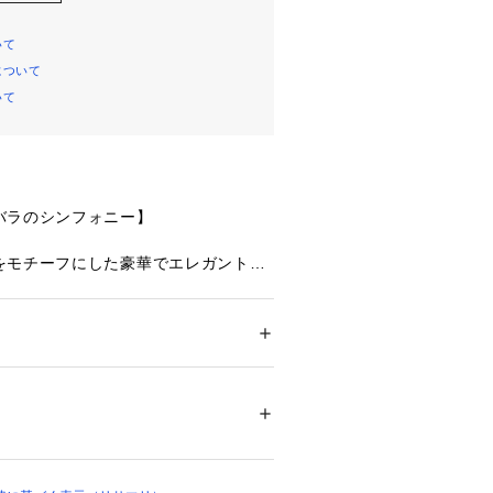
いて
について
いて
バラのシンフォニー】
をモチーフにした豪華でエレガントな
やすみブラはワイヤーブラと印象を変
イムをサポートできるレーシーなデザ
した。アシンメトリーにあしらわれた
には、色とりどりの刺繍糸をほどこし
ション
 ＞ 
下着・ルームウェア・パジャマ
 ＞ 
たせつつも、女性らしい印象に。
リウレタン
たずまいも、美しいものへと変えてし
ムになれますように。ワンランク上の
02209 
（モール）
ップ）
isa Magli Reine（レーヌ）」ブラ
楽しみください。