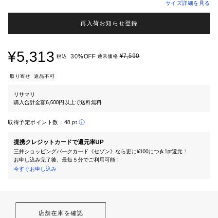
サイズ詳細を見る
再入荷お知らせ登録
¥5,313
¥7,590
30%OFF
税込
通常価格
取り寄せ
返品不可
リサマリ
購入合計金額6,600円以上で送料無料
取得予定ポイント数：
48 pt
提携クレジットカードで還元率UP
三井ショッピングパークカード《セゾン》なら更に¥100につき1pt還元！
お申し込み完了後、最短５分でご利用可能！
今すぐお申し込み
店舗在庫を確認