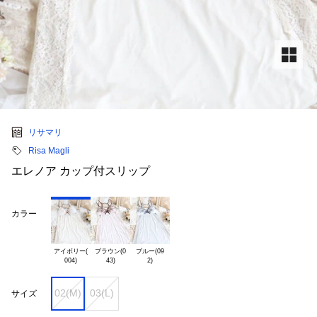
リサマリ
Risa Magli
エレノア カップ付スリップ
カラー
アイボリー(

ブラウン(0

ブルー(09

02(M)
03(L)
サイズ