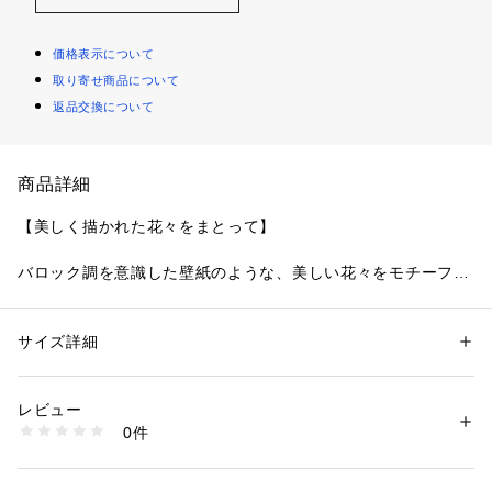
価格表示について
取り寄せ商品について
返品交換について
商品詳細
【美しく描かれた花々をまとって】
バロック調を意識した壁紙のような、美しい花々をモチーフに
したシリーズです。カップ全体にあしらわれたお花は、ステッ
チに厚みをもたせて光沢感とさりげない立体感を演出。厚みの
箇所を変化させながら、ラメ糸で平面的な線を入れることで、
サイズ詳細
性別：
レディース
壁紙のような洗練された美しさを表現しています。両サイドに
カテゴリー：
ファッション
 ＞ 
下着・ルームウェア・パジャマ
 ＞ 
ブラ
素材：ナイロン・ポリエステル・ポリウレタン
はふんだんにストレッチレースをあしらい、縦ラインを強調し
生産国：中国製
レビュー
てスタイルアップ。大胆に開いたバックスタイルはポイントで
商品番号：
1095900002245 
（モール）
0件
アップリケをあしらい、細めのストラップが上品でおしゃれな
N05-14651 （ショップ）
印象に仕上がりました。重厚感のある落ち着いたカラーリング
で、大人の魅力を身にまとうようなクラシカルなデザインをお