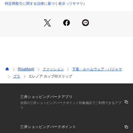
楽しみください。
特定商取引に関する法律に基づく表示（リサマリ）
＜アイテム特徴・着用感＞
カップがついたタイプのスリップなので、ブラジャーを着けず
にこれ1枚でご着用いただけます。身生地はすべりがよい素材
を使用しており、さらりとした気持ちの良い着心地です。伸縮
性があり、ご着用していてストレスを感じにくい仕様になって
おります。
＜サイズ＞
M：バスト 79～87cm（総丈：約80cm）
RisaMagli
ファッション
下着・ルームウェア・パジャマ
L：バスト 86～94cm（総丈：約80cm）
ブラ
エレノア カップ付スリップ
＜商品仕様＞
・ストラップ長さ調節可能（取り外し不可）
・身生地の伸縮性：あり
三井ショッピングパークアプリ
・取り外し可能薄手カップ付属（ウレタン製）
全国の三井ショッピングパークポイント対象施設でご利用できるアプ
リ
＜関連アイテム＞
お揃いのアイテムは以下よりご確認ください。
三井ショッピングパークポイント
・64650 ブラジャー（B・C）