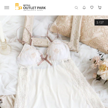
1
/
17