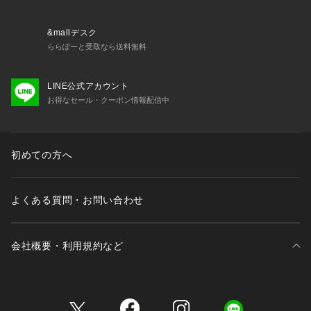
・64651 ブラジャー（D・E・F）
・64652 ブラジャー（G・H）
・74650 ノーマルショーツ
&mallデスク
・74651 レースショーツ
ららぽーと受取なら送料無料
・74654 Tバック
・74656 サニタリー
LINE公式アカウント
・14651 カップ付スリップ
お得なセール・クーポン情報配信中
※照明の関係により、実際よりも色味が違って見える場合があ
ります。また、パソコン・スマートフォンなどの環境により、
若干製品と画像のカラーが異なる場合もございます。
初めての方へ
よくある質問・お問い合わせ
会社概要・利用規約など
三井不動産が展開する商業施設一覧