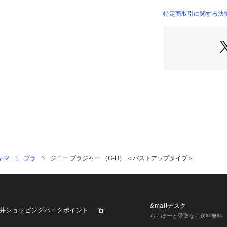
やかさをプラス。
ミックスすること
特定商取引に関する法
仕上がりました。
＜パターン＞
『Glamor Br
Gカップ～専用に
ルとカップ中央の
るバストをしっか
＜こんな方におす
楽な着け心地と安
ボリュームのある
＜商品仕様＞
ャマ
ブラ
ジニー ブラジャー （G-H） ＜バストアップタイプ＞
・3/4カップ
・ワイヤーあり
・サイドボーンあ
・取り外し可能パ
・ホック：3段×3
&mallデスク
井ショッピングパークポイント
・ストラップ長さ
ららぽーと受取なら送料無料