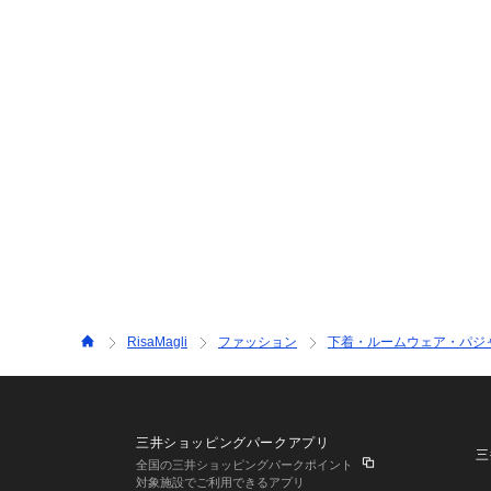
RisaMagli
ファッション
下着・ルームウェア・パジ
三井ショッピングパークアプリ
三
全国の三井ショッピングパークポイント
対象施設でご利用できるアプリ