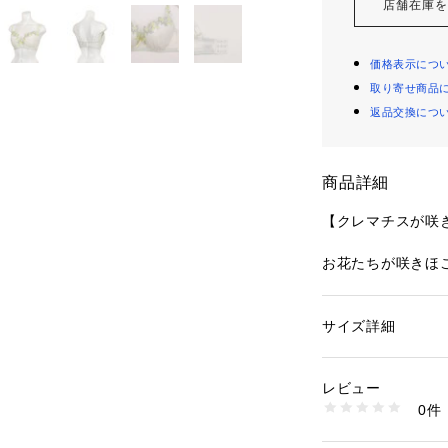
店舗在庫
価格表示につ
取り寄せ商品
返品交換につ
商品詳細
【クレマチスが咲
お花たちが咲きほ
感のあるシリーズ
のレースは、レー
ーリー糸で刺繍す
サイズ詳細
性別：
レディース
に。その上からク
カテゴリー：
ファッ
ブラ
ルレースと、スト
素材：ポリエステル
レビュー
たちがガーデンの
生産国：中国製
0件
様子を表現してい
商品番号：
10959000
N05-64592 （ショ
プリケと、その上