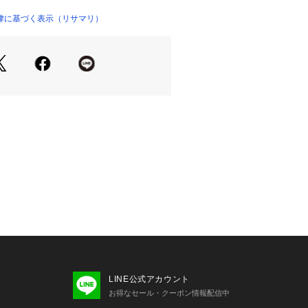
異なるレースやアップリケ、刺繍糸を
で、レトロなクラフト感のある印象に
律に基づく表示（リサマリ）
a／バストアップタイプ』
設計されたパターンです。サイドパネ
ボーン、高い前中心でボリュームのあ
りプッシュアップしながら支えます。
すめです＞
定感が欲しい方
バストをしっかりと支えたい方
り（樹脂製）
ッドなし（※パッドポケットはあり）
列
LINE公式アカウント
調節可能（取り外し不可）
お得なセール・クーポン情報配信中