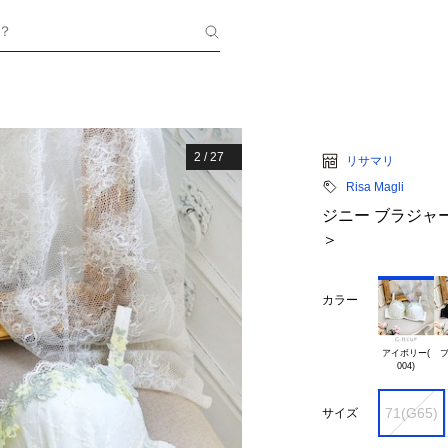
？
2
/
27
リサマリ
Risa Magli
ジニー ブラジャー
＞
カラー
アイボリー(

ブ
71(G65)
サイズ