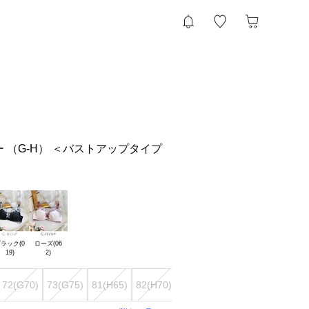
 （G-H） ＜バストアップタイプ
ラック(0

ローズ(06

72(G70)
73(G75)
81(H65)
82(H70)
83(H75)