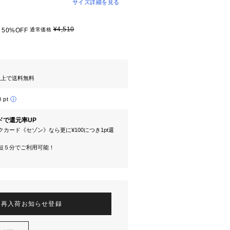
サイズ詳細を見る
¥4,510
50%OFF
通常価格
円以上で送料無料
0 pt
ドで還元率UP
カード《セゾン》なら更に¥100につき1pt還
短５分でご利用可能！
再入荷お知らせ登録