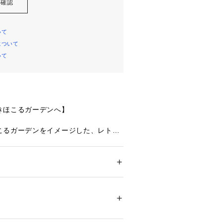
を確認
いて
について
いて
きほこるガーデンへ】
こるガーデンをイメージした、レトロ
です。全体に小花を散りばめた格子柄
スと同じカラーのあたたかみのあるウ
ることで、ナチュラルな可愛らしさ
レマチスのお花をイメージしたケミカ
ション
 ＞ 
下着・ルームウェア・パジャマ
 ＞ 
ラップにはアップリケを重ねて、お花
・ナイロン・ポリウレタン
柵に絡まり合って咲いている華やかな
ます。サイドには大きなチュールアッ
02266 
（モール）
ップ）
から小花のアップリケをあしらい、軽