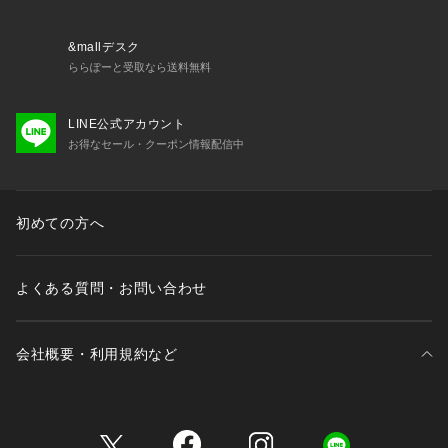
・64591 ブラジャー（D・E・F）
・64592 ブラジャー（G・H）
・44590 おやすみブラ
&mallデスク
・74590 ノーマルショーツ
ららぽーと受取なら送料無料
・74591 レースショーツ
・74593 フレアショーツ
LINE公式アカウント
・74596 サニタリー
お得なセール・クーポン情報配信中
・34591 カップ付キャミソール
※照明の関係により、実際よりも色味が違って見える場合があ
初めての方へ
ります。また、パソコン・スマートフォンなどの環境により、
若干製品と画像のカラーが異なる場合もございます。
よくある質問・お問い合わせ
会社概要・利用規約など
三井不動産が展開する商業施設一覧