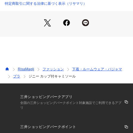
で、レトロなクラフト感のある印象に仕上がりました。
特定商取引に関する法律に基づく表示（リサマリ）
＜アイテム特徴・着用感＞
カップがついたタイプのキャミソールなので、ブラジャーを着
けずにこれ1枚でご着用いただけます。身生地はすべりがよい
素材を使用しており、さらりとした気持ちの良い着心地です。
伸縮性があり、ご着用していてストレスを感じにくい仕様にな
っております。
＜サイズ＞
M：バスト 79～87cm（総丈：約65cm）
RisaMagli
ファッション
下着・ルームウェア・パジャマ
L：バスト 86～94cm（総丈：約65cm）
ブラ
ジニー カップ付キャミソール
＜商品仕様＞
・ストラップ長さ調節可能（取り外し不可）
・身生地の伸縮性：あり
三井ショッピングパークアプリ
・取り外し可能薄手カップ付属（ウレタン製）
全国の三井ショッピングパークポイント対象施設でご利用できるアプ
リ
＜関連アイテム＞
お揃いのアイテムは以下よりご確認ください。
三井ショッピングパークポイント
・64590 ブラジャー（B・C）