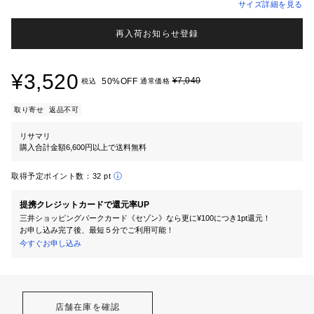
サイズ詳細を見る
再入荷お知らせ登録
¥3,520
¥7,040
50%OFF
税込
通常価格
取り寄せ
返品不可
リサマリ
購入合計金額6,600円以上で送料無料
取得予定ポイント数：
32 pt
提携クレジットカードで還元率UP
三井ショッピングパークカード《セゾン》なら更に¥100につき1pt還元！
お申し込み完了後、最短５分でご利用可能！
今すぐお申し込み
店舗在庫を確認