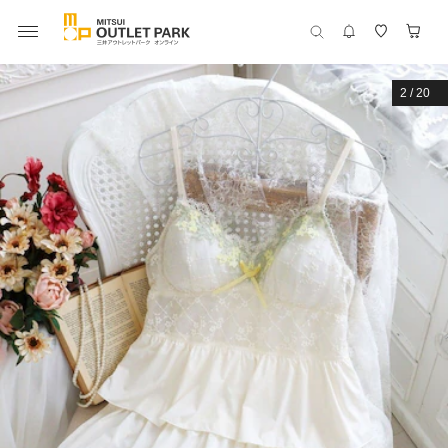
2
/
20