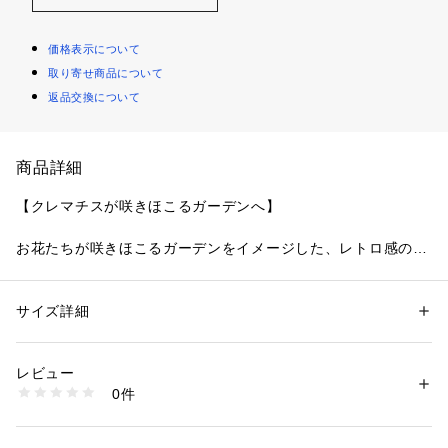
価格表示について
取り寄せ商品について
返品交換について
商品詳細
【クレマチスが咲きほこるガーデンへ】
お花たちが咲きほこるガーデンをイメージした、レトロ感のあ
るシリーズです。カップからカップ下全体に小花を散りばめた
格子柄のレースは、レースと同じカラーのあたたかみのあるウ
ーリー糸で刺繍することで、ナチュラルな可愛らしさに。その
サイズ詳細
性別：
レディース
上からクレマチスのお花をイメージしたケミカルレースを重ね
カテゴリー：
ファッション
 ＞ 
下着・ルームウェア・パジャマ
 ＞ 
ブラ
素材：ナイロン・ポリエステル・ポリウレタン
て、お花たちがガーデンの柵に絡まり合って咲いている華やか
生産国：中国製
レビュー
な様子を表現しています。身生地には伸縮性のある素材を2段
商品番号：
1095900002274 
（モール）
0件
であしらい、フリルのようなデザインに。動くたびにふんわり
N05-34591 （ショップ）
と揺れて、女の子らしい可憐なスタイルをお楽しみいただけま
す。異なるレースやアップリケ、刺繍糸をミックスすること