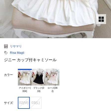
リサマリ
Risa Magli
ジニー カップ付キャミソール
カラー
アイボリー(

ブラック(0

ローズ(06

02(M)
03(L)
サイズ