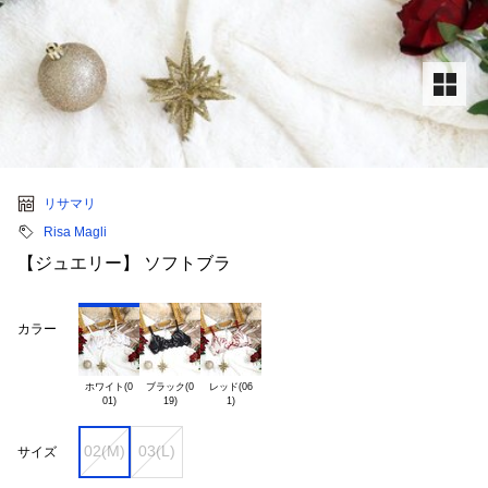
リサマリ
Risa Magli
【ジュエリー】 ソフトブラ
カラー
ホワイト(0

ブラック(0

レッド(06

02(M)
03(L)
サイズ