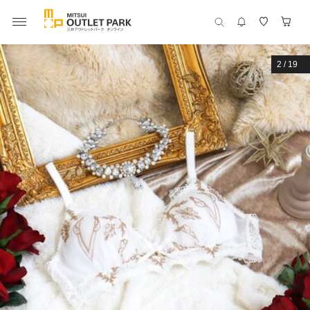
2
/
19