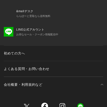
求めの方は大きい方のサイズを、フィット感を重視される方は
小さい方のサイズのご購入をおすすめします。
&mallデスク
＜商品仕様＞
ららぽーと受取なら送料無料
・ワイヤーなし
・取り外し可能薄手カップ付属（ウレタン製）
LINE公式アカウント
・ホック：2段×3列　
お得なセール・クーポン情報配信中
・ストラップ長さ調節可能（取り外し不可） 
＜関連アイテム＞
お揃いのアイテムは以下よりご確認ください。
初めての方へ
・64670 ブラジャー（B・C）
・64671 ブラジ
よくある質問・お問い合わせ
会社概要・利用規約など
三井不動産が展開する商業施設一覧