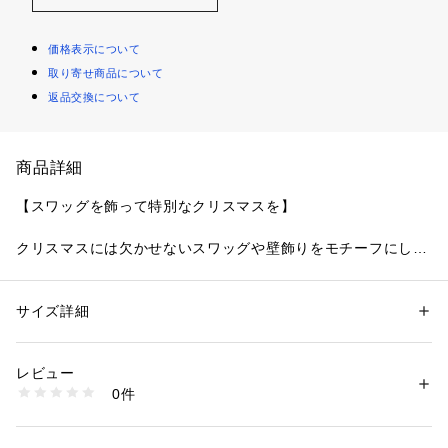
価格表示について
取り寄せ商品について
返品交換について
商品詳細
【スワッグを飾って特別なクリスマスを】
クリスマスには欠かせないスワッグや壁飾りをモチーフにし
た、リサマリのクリスマスコレクションです。レース全体に幾
何学模様をあしらい、ひときわ華やかな仕上がりに。ふんだん
にラメ糸を刺繍して、気品あふれる輝きと斬新なカラーリング
サイズ詳細
性別：
レディース
が、エレガントな大人のクリスマスを演出します。バックスタ
カテゴリー：
ファッション
 ＞ 
下着・ルームウェア・パジャマ
 ＞ 
ブラ
素材：ポリエステル・ナイロン・その他
イルにはサーモカットのアップリケをプラスしました。年に1
生産国：中国製
レビュー
度のクリスマスシーズンは、Risa Magliのランジェリーでヒロ
商品番号：
1095900002308 
（モール）
0件
インに。ワンランク上の美しさを演出した 「Risa Magli Rein
N05-54673 （ショップ）
e（レーヌ）」ブランドの世界観をお楽しみください。