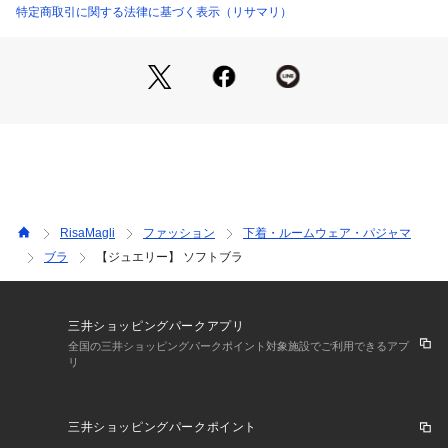
＜アイテム特徴・着用感＞
特定商取引に関する法律に基づく表示（リサマリ）
ノンワイヤーで楽な着け心地のブラジャーです。圧迫感が無
く、バストに優しく寄り添うようなフィッティング感です。型
崩れの心配もないため、旅行にも使い勝手がよくプレゼントに
も使いやすいアイテムです。ワイヤー入りのブラジャーとイメ
ージが変わらないデザインで仕上げているため、リラックスタ
イムもRisa Magliのデザインをお楽しみいただけます。
＜こんな方におすすめです＞
上辺が浮きにくく、お胸にフィットしやすいデザインで小胸さ
んに人気のアイテムです。
RisaMagli
ファッション
下着・ルームウェア・パジャマ
ワイヤーが苦手な方や生理中にお胸が張りやすい方など、おう
ブラ
【ジュエリー】 ソフトブラ
ちでリラックスしたい日に圧迫感がなく、優しい着け心地のた
め、気分や体調に合わせてご着用いただけます。
＜サイズ＞
三井ショッピングパークアプリ
M：バスト 79～87cm（おすすめブラサイズ：B65・B70・B7
全国の三井ショッピングパークポイント対象施設でご利用できるアプ
リ
5・C65・C70・D65・D70・E65）
L：バスト 86～94cm（おすすめブラサイズ：B75・C75・D7
0・D75・E70・F65）
三井ショッピングパークポイント
※複数のサイズをお選びいただける場合は、楽な着け心地をお