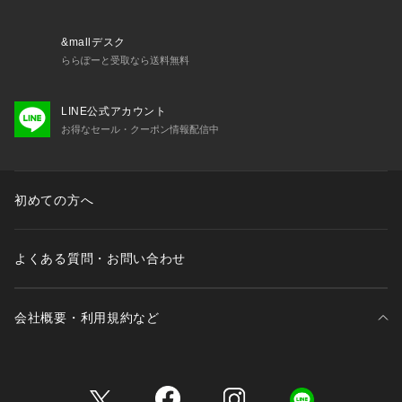
＜関連アイテム＞
お揃いのアイテムは以下よりご確認ください。
&mallデスク
・64680 ブラジャー（B・C）
ららぽーと受取なら送料無料
・64681 ブラジャー（D・E・F）
・64682 ブラジャー（G・H）
LINE公式アカウント
・54683 ソフトブラ
お得なセール・クーポン情報配信中
・74680 ノーマルショーツ
・74681 レースショーツ
・74682 リボンショーツ
・74684 Tバック
初めての方へ
・74685 ヒップハング
・94689 キャミタップセット
・14683 ドレス
よくある質問・お問い合わせ
・34685 カーディガン
・04689 ガーターベルト
会社概要・利用規約など
※照明の関係により、実際よりも色味が違
三井不動産が展開する商業施設一覧