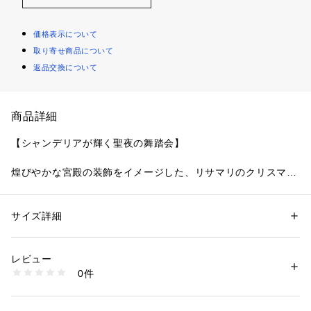
価格表示について
取り寄せ商品について
返品交換について
商品詳細
【シャンデリアが輝く聖夜の舞踏会】
煌びやかな宮殿の装飾をイメージした、リサマリのクリスマス
コレクションです。レースにはシャンデリアをモチーフにした
形や曲線をふんだんにあしらい、気品あふれるクラシカルな世
界観を演出。全体に輝くラメ糸を刺繍して、繊細にステッチを
サイズ詳細
性別：
レディース
変化させることで、ワントーンの中にも動きのある印象に仕上
カテゴリー：
ファッション
 ＞ 
下着・ルームウェア・パジャマ
 ＞ 
ブラ
素材：ポリエステル・ナイロン・ポリウレタン
がりました。レース上辺には小さなお花をあしらい、さりげな
生産国：中国製
レビュー
い可愛らしさを表現。リボンをモチーフにしたアップリケに
商品番号：
1095900002322 
（モール）
0件
は、お花とリーフを組み合わせて遊び心をプラスしました。年
N05-64681 （ショップ）
に1度のクリスマスシーズンは、Risa Magliのランジェリーで
ヒロインに。ワンランク上の美しさを演出した 「Risa Magli