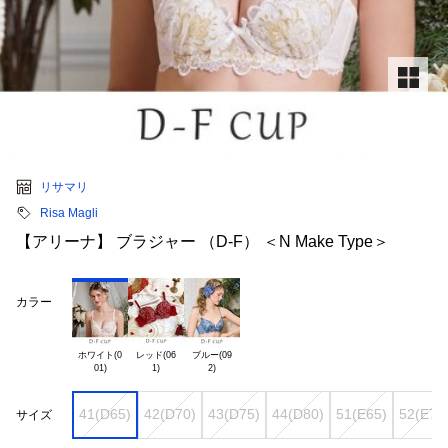
リサマリ
Risa Magli
【アリーナ】 ブラジャー （D-F） ＜N Make Type＞
カラー
ホワイト(0

レッド(06

ブルー(09

41(D65)
42(D70)
43(D75)
44(D80)
51(E65)
52(E70
サイズ