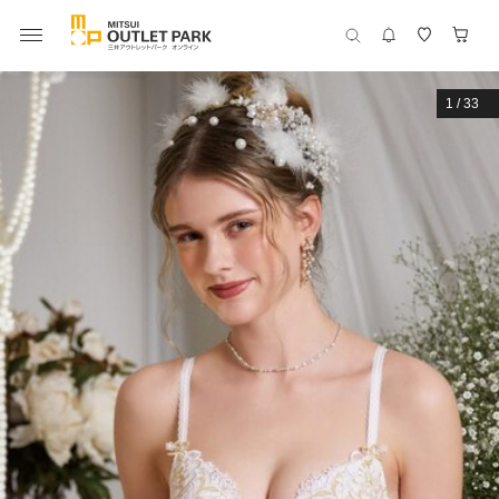
1
/
33