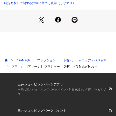
 Reine（レーヌ）」ブランドの世界観をお楽しみください。
特定商取引に関する法律に基づく表示（リサマリ）
＜パターン＞
『N Make Type』
バストの高さを強調しない、Naturalで丸みのあるシルエット
を演出します。バージスラインに近いワイヤーを使用し、どん
な体型の方でもフィットしやすいパターンです。
＜こんな方におすすめです＞
脇の締め付けやワイヤーの締め付けが苦手な方
年齢・体型を問わずに合うものが欲しい方
RisaMagli
ファッション
下着・ルームウェア・パジャマ
ふんわり丸みのあるバストラインがお好きな方
ブラ
【アリーナ】 ブラジャー （D-F） ＜N Make Type＞
谷間やボリュームを強調するのが苦手な方
＜商品仕様＞
・3/4カップ
三井ショッピングパークアプリ
・ワイヤーあり
全国の三井ショッピングパークポイント対象施設でご利用できるアプ
リ
・サイドボーンあり（樹脂製）
・取り外し可能パッド付属（不織布製）
・ホック：2段×3列
三井ショッピングパークポイント
・ストラップ長さ調節可能（取り外し不可）