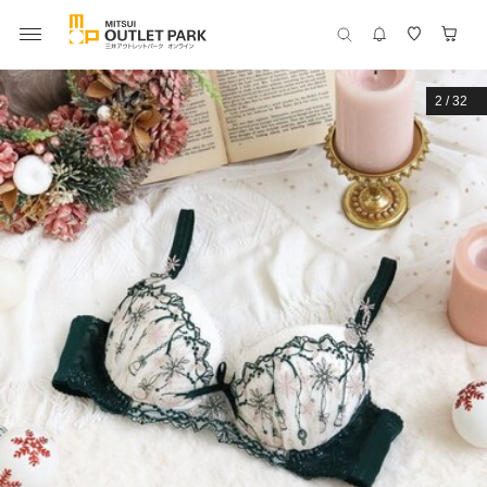
2
/
32