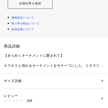
店舗在庫を確認
価格表示について
取り寄せ商品について
返品交換について
商品詳細
【きらめくオーナメントに囲まれて】
キラキラと揺れるオーナメントをモチーフにした、リサマリの
クリスマスコレクションです。レースには窓辺に飾られている
リボンやモミの木、ベルや鈴をふんだんに刺繍して、オーナメ
ントがゆらゆらと揺れている様子を可愛らしく表現。窓の外に
サイズ詳細
性別：
レディース
降り積もる雪の結晶を、たっぷりのラメ糸で豪華にあしらいま
カテゴリー：
ファッション
 ＞ 
下着・ルームウェア・パジャマ
 ＞ 
ブラ
素材：ポリエステル・ナイロン・ポリウレタン
した。カップ上辺はシンプルなレースで2段になるよう切り替
生産国：中国製
レビュー
えて、刺繍１つ１つを引き立たせるナチュラルな上品さを演
商品番号：
1095900002330 
（モール）
0件
出。ストラップにもオーナメントをイメージしたアップリケを
N05-64660 （ショップ）
添えて、ホリデー気分高まる特別感をプラスしています。年に