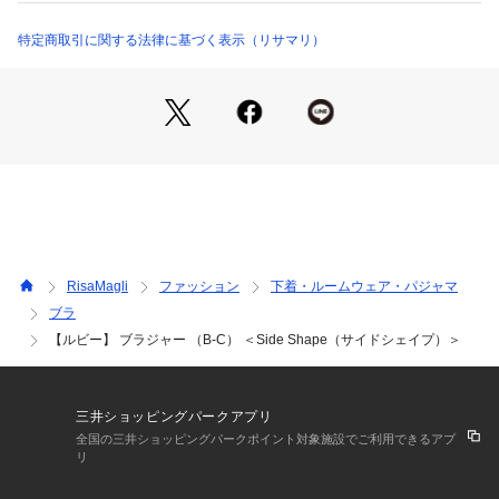
1度のクリスマスシーズンは、Risa Magliのランジェリーでヒ
ロインに。心ときめく素敵なひと時をお過ごしください。
特定商取引に関する法律に基づく表示（リサマリ）
＜パターン＞
『Side Shape（サイドシェイプ）』
サイドボーンとダブルパッドで余分なお肉をサイドから押さえ
すっきりとしたシルエットに。バストに高さが出やすく、薄手
のお洋服をご着用される際にメリハリが出てキレイなラインを
作ります。
＜こんな方におすすめです＞
脇サイドの余分なお肉が気になる方
RisaMagli
ファッション
下着・ルームウェア・パジャマ
デコルテラインにボリュームが欲しい方
ブラ
楽な着け心地と安定感やホールド感が欲しい方
【ルビー】 ブラジャー （B-C） ＜Side Shape（サイドシェイプ）＞
＜商品仕様＞
・3/4カップ
・ワイヤーあり
三井ショッピングパークアプリ
・サイドボーンあり（樹脂製）
全国の三井ショッピングパークポイント対象施設でご利用できるアプ
・取り外し可能パッド付属（片カップ各2枚・不織布製）
リ
・ホック：2段×3列