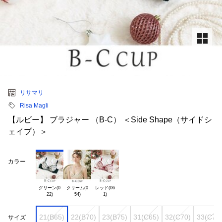
リサマリ
Risa Magli
【ルビー】 ブラジャー （B-C） ＜Side Shape（サイドシ
ェイプ）＞
カラー
グリーン(0

クリーム(0

レッド(06

21(B65)
22(B70)
23(B75)
31(C65)
32(C70)
33(C75
サイズ