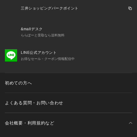
・ストラップ長さ調節可能（取り外し不可）
三井ショッピングパークポイント
＜関連アイテム＞
お揃いのアイテムは以下よりご確認ください。
・64660 ブラジャー（B・C）
&mallデスク
・64661 ブラジャー（D・E・F）
ららぽーと受取なら送料無料
・64662 ブラジャー（G・H・I）
・54663 ソフトブラ
LINE公式アカウント
・74660 ノーマルショーツ
お得なセール・クーポン情報配信中
・74661 レースショーツ
・74662 リボンショーツ
・74663 フレアショーツ
・74664 スペシャルTバックショーツ
初めての方へ
・14660 スリップ
・14664 カップ付マキシワンピース
・34665 カーディガン
よくある質問・お問い合わせ
・04669 ガーターベルト
会社概要・利用規約など
※照明の関係により、実際よりも色味