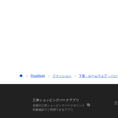
RisaMagli
ファッション
下着・ルームウェア・パジ
三井ショッピングパークアプリ
三
全国の三井ショッピングパークポイント
対象施設でご利用できるアプリ