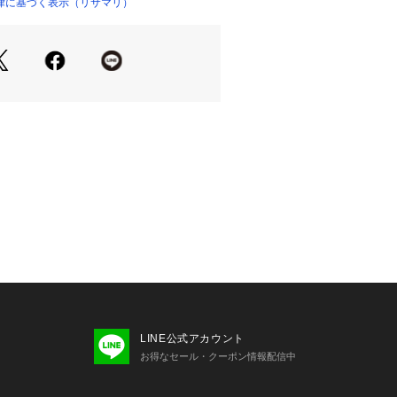
囲気を醸し出すコレクションです。
律に基づく表示（リサマリ）
たずまいも、美しいものへと変えてし
ムになれますように。ワンランク上の
isa Magli Reine（レーヌ）】ブラ
楽しみください。
ヤーとカップのサイドパネルで、バス
美しいV字を演出します。カップは4枚
ストにフィットし、やさしい着け心地
Gカップ～は下カップにボーンを入
使用することにより、ボリュームのあ
く支えます。
すめです＞
がお好きな方
麗な谷間が欲しい方
の圧迫感が苦手な方
LINE公式アカウント
お得なセール・クーポン情報配信中