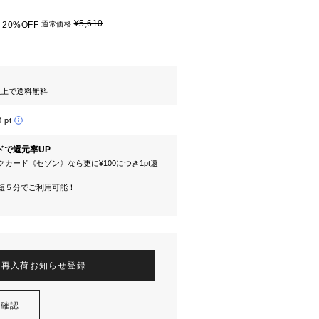
¥5,610
20%OFF
通常価格
円以上で送料無料
0 pt
ドで還元率UP
カード《セゾン》なら更に¥100につき1pt還
短５分でご利用可能！
再入荷お知らせ登録
を確認