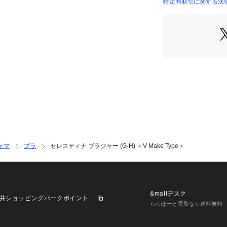
わらかく上品な雰
特定商取引に関する法
日常のふとしたた
まうようなアイテ
美しさを演出する 【R
ンドの世界観をお
＜パターン＞
『V Make Type』
前中心が低いワイ
トを中央に寄せて
接ぎ構造でよりバ
のパターンです。
れ、3段ホックを
るバストを印象強
ャマ
ブラ
セレスティナ ブラジャー (G-H) ＜V Make Type＞
＜こんな方におす
丸みのあるバスト
くっきりとした綺
前中心のワイヤー
&mallデスク
井ショッピングパークポイント
ららぽーと受取なら送料無料
＜商品仕様＞
・3/4カップ