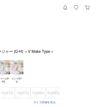
ー (G-H) ＜V Make Type＞
リーム(0

ピンク(07

72(G70)
73(G75)
74(G80)
81(H65)
82(H70)
83(H75)
サイズ詳細を見る