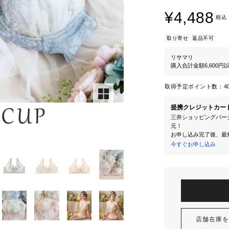
¥4,488
税込
取り寄せ
返品不可
リサマリ
購入合計金額6,600
取得予定ポイント数：
4
提携クレジットカー
三井ショッピングパーク
元！
お申し込み完了後、最
今すぐお申し込み
店舗在庫