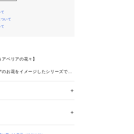
いて
について
いて
うアベリアの花々】
アのお花をイメージしたシリーズで
フなステッチで大胆に描いたアベリア
、その上からお揃いのチュールアップ
とで、奥行きのある繊細な仕上がり
ド風の網目模様をほどこした小花のア
ション
 ＞ 
下着・ルームウェア・パジャマ
 ＞ 
、キラキラと輝くラメ糸とワンポイン
・ナイロン・ポリウレタン
が、お花がふわっと浮き出ている様子
しています。カップ上辺には幾何学模
02364 
（モール）
ップ）
ケミ手法でほどこして、エレガントな
展開も冬の空気に溶け込むような、や