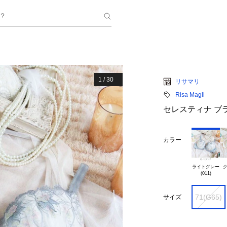
？
1
/
30
リサマリ
Risa Magli
セレスティナ ブラジャ
カラー
ライトグレー

ク
71(G65)
サイズ