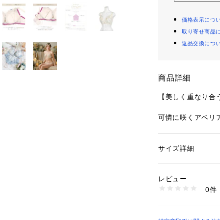
価格表示につ
取り寄せ商品
返品交換につ
商品詳細
【美しく重なり合
可憐に咲くアベリ
す。レースにはラ
と小花を刺繍して
リケをあしらうこ
サイズ詳細
性別：
レディース
に。さらにツイー
カテゴリー：
ファッ
ブラ
ップリケを重ねて
素材：ポリエステル
レビュー
トのカラーリング
生産国：中国製
0件
を可愛らしく表現
商品番号：
10959000
N05-64722 （ショ
様を立体的なイン
美しさを演出。色