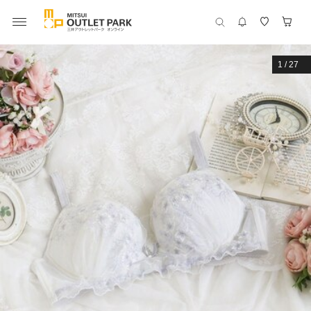
1
/
27