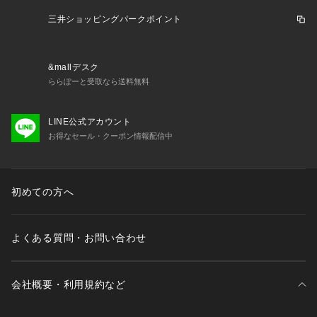
お揃いのアイテムは以下よりご確認ください。
・65060 ブラジャー（B・C）
三井ショッピングパークポイント
・65061 ブラジャー（D・E・F）
・65062 ブラジャー（G・H）
・75060 ノーマルショーツ
&mallデスク
・75061 レースショーツ
ららぽーと受取なら送料無料
・75063 フレアショーツ
・75066 サニタリー
LINE公式アカウント
・15061 カップ付スリップ
お得なセール・クーポン情報配信中
※照明の関係により、実際よりも色味が違って見える場合があ
ります。また、パソコン・スマートフォンなどの環境により、
若干製品と画像のカラーが異なる場合もございます。
初めての方へ
よくある質問・お問い合わせ
会社概要・利用規約など