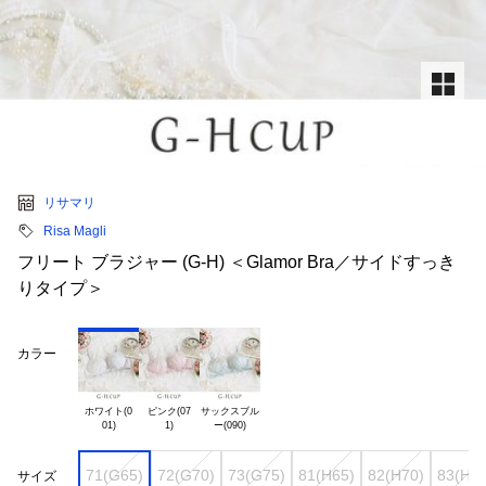
リサマリ
Risa Magli
フリート ブラジャー (G-H) ＜Glamor Bra／サイドすっき
りタイプ＞
カラー
ホワイト(0

ピンク(07

サックスブル

71(G65)
72(G70)
73(G75)
81(H65)
82(H70)
83(H75
サイズ