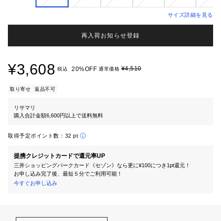
サイズ詳細を見る
再入荷お知らせ登録
¥3,608
¥4,510
20%OFF
税込
通常価格
取り寄せ
返品不可
リサマリ
購入合計金額6,600円以上で送料無料
取得予定ポイント数：
32 pt
提携クレジットカードで還元率UP
三井ショッピングパークカード《セゾン》なら更に¥100につき1pt還元！
お申し込み完了後、最短５分でご利用可能！
今すぐお申し込み