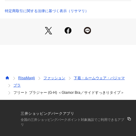
＜パターン＞
特定商取引に関する法律に基づく表示（リサマリ）
『Glamor Bra／サイドすっきりタイプ』
Gカップ～専用に設計されたパターンです。サイドパネルと脇
高の土台でボリュームのあるバストを脇から中央へ寄せ、すっ
きりとしたシルエットをキープしてくれます。
＜こんな方におすすめです＞
脇からバックサイドのラインをすっきり見せたい方
前中心の圧迫感が気になる方
胸元の開いたお洋服を着る時に
RisaMagli
ファッション
下着・ルームウェア・パジャマ
＜商品仕様＞
ブラ
・3/4カップ
フリート ブラジャー (G-H) ＜Glamor Bra／サイドすっきりタイプ＞
・ワイヤーあり
・サイドボーンあり（樹脂製）
・取り外し可能パッドなし（※パッドポケットはあり）
・ホック：3段×3列
三井ショッピングパークアプリ
・ストラップ長さ調節可能（一部取り外し不可）
全国の三井ショッピングパークポイント対象施設でご利用できるアプ
リ
＜関連アイテム＞