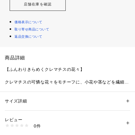
店舗在庫を確認
価格表示について
取り寄せ商品について
返品交換について
商品詳細
【ふんわりきらめくクレマチスの花々】
クレマチスの可憐な花々をモチーフに、小花や茎などを繊細な
ラメ糸で表現したシリーズです。パッカー手法でふっくらと咲
かせた大輪のクレマチスは、キラキラとしたラメ糸をあしら
い、動くたびにさりげなくきらめく上品なデザインに仕上がり
サイズ詳細
性別：
レディース
ました。アンダー部分にあしらわれたギャザーたっぷりのチュ
カテゴリー：
ファッション
 ＞ 
下着・ルームウェア・パジャマ
 ＞ 
ブラ
素材：ポリエステル・ナイロン・ポリウレタン
ールレースは、軽やかでキュートな印象をプラス。サテンリボ
生産国：中国製
レビュー
ンをさりげなく下に重ねているのも、見逃せないワンポイント
商品番号：
1095900002397 
（モール）
0件
です。毎日を特別な気分にしてくれるような、清楚で可愛らし
N05-65062 （ショップ）
いコレクションです。