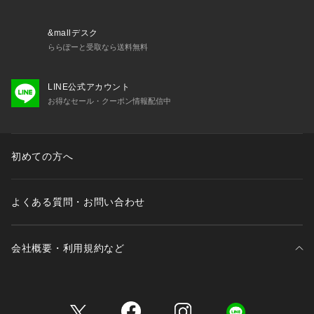
・65131 ブラジャー（D・E・F）
・65132 ブラジャー（G・H）
・45133 おやすみブラ（M・L）
&mallデスク
・45134 おやすみブラ（LL）
ららぽーと受取なら送料無料
・45135 おやすみブラ（3L）
・75130 ノーマルショーツ
LINE公式アカウント
・75131 レースショーツ
お得なセール・クーポン情報配信中
・75132 リボンショーツ
・75134 Tバック
・05139 ガーターベルト
・15131 カップ付スリップ
初めての方へ
・05399 ガーターストッキング
※照明の関係により、実際よりも色味が違って見える場合があ
よくある質問・お問い合わせ
ります。また、パソコン・スマートフォンなどの環境により、
若
会社概要・利用規約など
三井不動産が展開する商業施設一覧