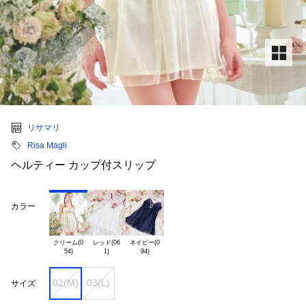
リサマリ
Risa Magli
ヘルティー カップ付スリップ
カラー
クリーム(0

レッド(06

ネイビー(0

02(M)
03(L)
サイズ