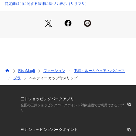
はふんわり広がるチュール素材で、軽やかでキュートな印象
特定商取引に関する法律に基づく表示（リサマリ）
に。胸いっぱいにハートがあふれる、バレンタインをHappyに
楽しめるコレクションです。
＜アイテム特徴・着用感＞
カップがついたタイプのスリップなので、ブラジャーを着けず
にこれ1枚でご着用いただけます。身生地はチュール素材を使
用しており、さらりとした気持ちの良い着心地です。
＜サイズ＞
M：バスト 79～87cm（総丈：約75cm）
RisaMagli
ファッション
下着・ルームウェア・パジャマ
L：バスト 86～94cm（総丈：約75cm）
ブラ
ヘルティー カップ付スリップ
＜商品仕様＞
・ストラップ長さ調節可能（取り外し不可）
・身生地の伸縮性：なし
三井ショッピングパークアプリ
・取り外し可能薄手カップ付属（ウレタン製）
全国の三井ショッピングパークポイント対象施設でご利用できるアプ
リ
＜関連アイテム＞
お揃いのアイテムは以下よりご確認ください。
三井ショッピングパークポイント
・65130 ブラジャー（B・C）