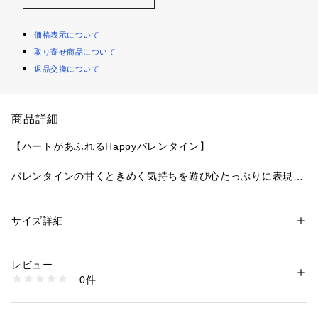
価格表示について
取り寄せ商品について
返品交換について
商品詳細
【ハートがあふれるHappyバレンタイン】
バレンタインの甘くときめく気持ちを遊び心たっぷりに表現し
た、リサマリのバレンタインシリーズです。レースにあしらわ
れた立体的な山型模様は、よく見ると愛らしいハート型のデザ
インに。１つ１つステッチを変えた小さなハートや、「Risa M
サイズ詳細
性別：
レディース
agli」の文字をさりげなく散りばめて、特別感を詰め込みまし
カテゴリー：
ファッション
 ＞ 
下着・ルームウェア・パジャマ
 ＞ 
ブラ
素材：ポリエステル・ナイロン・その他
た。カップ下にはV字のカッティングとストレッチレースを、
生産国：中国製
レビュー
リボン中央にはハートのチャームと、バックスタイルにはきら
商品番号：
1095900002400 
（モール）
0件
めくガラスビーズをほどこして、心ときめくワンポイントに。
N05-15131 （ショップ）
カッティング部分には「Valentine」の文字をデザインした、
オリジナリティあふれるアップリケもプラスしました。身生地