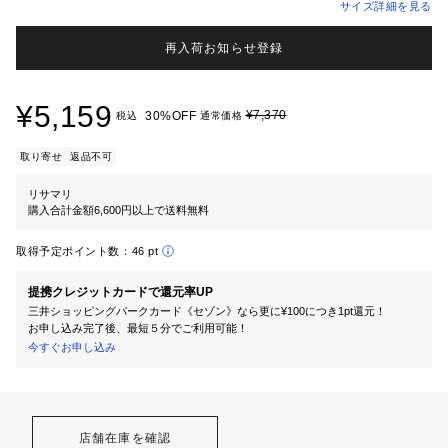
サイズ詳細を見る
再入荷お知らせ登録
¥5,159
¥7,370
30%OFF
税込
通常価格
取り寄せ
返品不可
リサマリ
購入合計金額6,600円以上で送料無料
取得予定ポイント数：
46 pt
提携クレジットカードで還元率UP
三井ショッピングパークカード《セゾン》なら更に¥100につき1pt還元！
お申し込み完了後、最短５分でご利用可能！
今すぐお申し込み
店舗在庫を確認