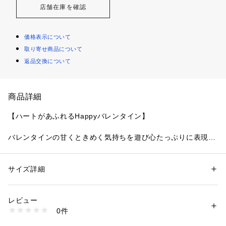
店舗在庫を確認
価格表示について
取り寄せ商品について
返品交換について
商品詳細
【ハートがあふれるHappyバレンタイン】
バレンタインの甘くときめく気持ちを遊び心たっぷりに表現し
た、リサマリのバレンタインシリーズです。レースにあしらわ
れた立体的な山型模様は、よく見ると愛らしいハート型のデザ
インに。１つ１つステッチを変えた小さなハートや、「Risa M
サイズ詳細
性別：
レディース
agli」の文字をさりげなく散りばめて、特別感を詰め込みまし
カテゴリー：
ファッション
 ＞ 
下着・ルームウェア・パジャマ
 ＞ 
ブラ
素材：ポリエステル・ナイロン・ポリウレタン
た。アンダー部分にはハートのケミカルレース、中央にはハー
生産国：中国製
レビュー
トのチャームと、ストラップにはきらめくガラスビーズをほど
商品番号：
1095900002412 
（モール）
0件
こして、心ときめくワンポイントに。サイドには「Valentin
N05-65132 （ショップ）
e」の文字をデザインした、オリジナリティあふれるアップリ