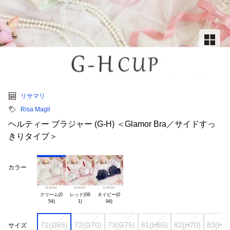
リサマリ
Risa Magli
ヘルティー ブラジャー (G-H) ＜Glamor Bra／サイドすっ
きりタイプ＞
カラー
クリーム(0

レッド(06

ネイビー(0

71(G65)
72(G70)
73(G75)
81(H65)
82(H70)
83(H75
サイズ