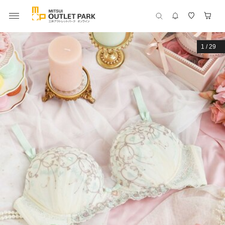
1
/
29