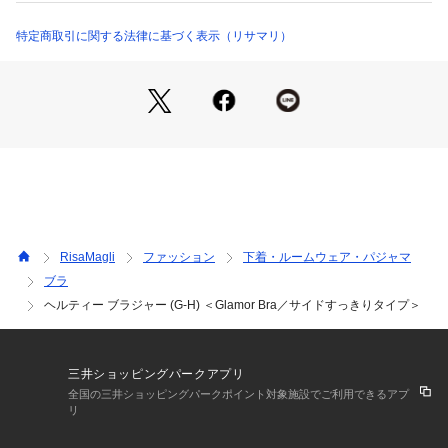
ケもプラスしました。胸いっぱいにハートがあふれる、バレン
タインをHappyに楽しめるコレクションです。
特定商取引に関する法律に基づく表示（リサマリ）
＜パターン＞
『Glamor Bra／サイドすっきりタイプ』
Gカップ～専用に設計されたパターンです。サイドパネルと脇
高の土台でボリュームのあるバストを脇から中央へ寄せ、すっ
きりとしたシルエットをキープしてくれます。
＜こんな方におすすめです＞
脇からバックサイドのラインをすっきり見せたい方
前中心の圧迫感が気になる方
RisaMagli
ファッション
下着・ルームウェア・パジャマ
胸元の開いたお洋服を着る時に
ブラ
ヘルティー ブラジャー (G-H) ＜Glamor Bra／サイドすっきりタイプ＞
＜商品仕様＞
・3/4カップ
・ワイヤーあり
・サイドボーンあり（樹脂製）
三井ショッピングパークアプリ
・取り外し可能パッドなし（※パッドポケットはあり）
全国の三井ショッピングパークポイント対象施設でご利用できるアプ
・ホック：3段×3列
リ
・ストラップ長さ調節可能（一部取り外し不可）