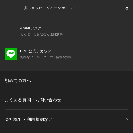
＜関連アイテム＞
三井ショッピングパークポイント
お揃いのアイテムは以下よりご確認ください。
・65130 ブラジャー（B・C）
・65131 ブラジャー（D・E・F）
&mallデスク
・65132 ブラジャー（G・H）
ららぽーと受取なら送料無料
・45133 おやすみブラ（M・L）
・45134 おやすみブラ（LL）
LINE公式アカウント
・45135 おやすみブラ（3L）
お得なセール・クーポン情報配信中
・75130 ノーマルショーツ
・75131 レースショーツ
・75132 リボンショーツ
・75134 Tバック
初めての方へ
・05139 ガーターベルト
・15131 カップ付スリップ
・05399 ガーターストッキング
よくある質問・お問い合わせ
※照明の関係により、実際よりも色味が違って見える場合
会社概要・利用規約など