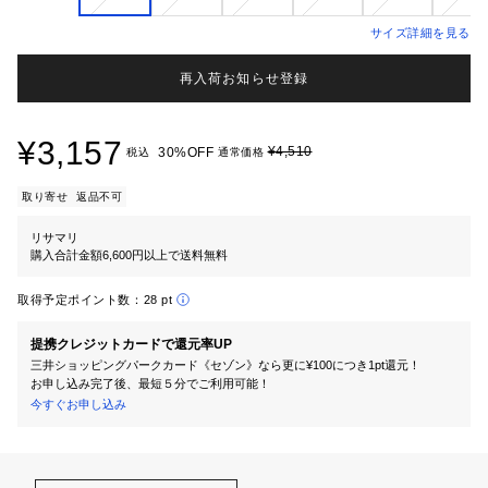
サイズ詳細を見る
再入荷お知らせ登録
¥3,157
¥4,510
30%OFF
税込
通常価格
取り寄せ
返品不可
リサマリ
購入合計金額6,600円以上で送料無料
取得予定ポイント数：
28 pt
提携クレジットカードで還元率UP
三井ショッピングパークカード《セゾン》なら更に¥100につき1pt還元！
お申し込み完了後、最短５分でご利用可能！
今すぐお申し込み