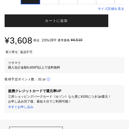
サイズ詳細を見る
カートに追加
¥3,608
¥4,510
20%OFF
税込
通常価格
取り寄せ
返品不可
リサマリ
購入合計金額6,600円以上で送料無料
取得予定ポイント数：
32 pt
提携クレジットカードで還元率UP
三井ショッピングパークカード《セゾン》なら更に¥100につき1pt還元！
お申し込み完了後、最短５分でご利用可能！
今すぐお申し込み