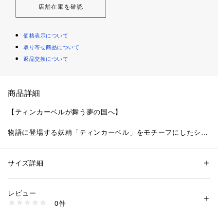
店舗在庫を確認
価格表示について
取り寄せ商品について
返品交換について
商品詳細
【ティンカーベルが舞う夢の国へ】
物語に登場する妖精「ティンカーベル」をモチーフにしたシリ
ーズです。レースにはくるくると曲線を描く羽や、小花の刺繍
を様々なステッチで散りばめて、ティンカーベルが軽やかに舞
う様子を表現。色とりどりのオーロラ糸やマルチ糸を織り交ぜ
サイズ詳細
性別：
レディース
ることで、妖精の光の粒子が放つ、夢のような輝きを演出しま
カテゴリー：
ファッション
 ＞ 
下着・ルームウェア・パジャマ
 ＞ 
ブラ
素材：ポリエステル・ナイロン・ポリウレタン
す。サイドにはお揃いのアップリケをあしらい、細部まで華や
生産国：中国製
レビュー
かな印象に。光の角度によって表情を変える繊細なきらめき
商品番号：
1095900002431 
（モール）
0件
が、身に着けるだけでときめきの魔法をかける、ロマンティッ
N05-65152 （ショップ）
クなコレクションです。