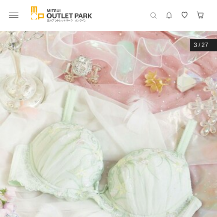
3
/
27