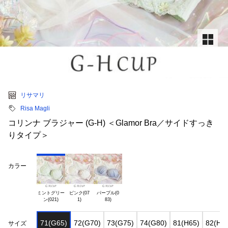
リサマリ
Risa Magli
コリンナ ブラジャー (G-H) ＜Glamor Bra／サイドすっき
りタイプ＞
カラー
ミントグリー

ピンク(07

パープル(0

71(G65)
72(G70)
73(G75)
74(G80)
81(H65)
82(H7
サイズ