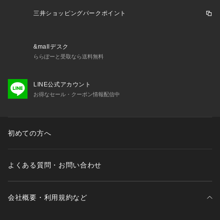
お揃いのアイテムは以下よりご確認ください。
・65150 ブラジャー（B・C）
三井ショッピングパークポイント
・65151 ブラジャー（D・E・F）
・65152 ブラジャー（G・H）
・45150 おやすみブラ
&mallデスク
・75150 ノーマルショーツ
ららぽーと受取なら送料無料
・75151 レースショーツ
・75152 リボンショーツ
LINE公式アカウント
・75154 Tバック
お得なセール・クーポン情報配信中
・75156 サニタリー
・15151 カップ付スリップ
初めての方へ
※照明の関係により、実際よりも色味が違って見える場合があ
ります。また、パソコン・スマートフォンなどの環境により、
若干製品と画像のカラーが異なる場合もございます。
よくある質問・お問い合わせ
会社概要・利用規約など