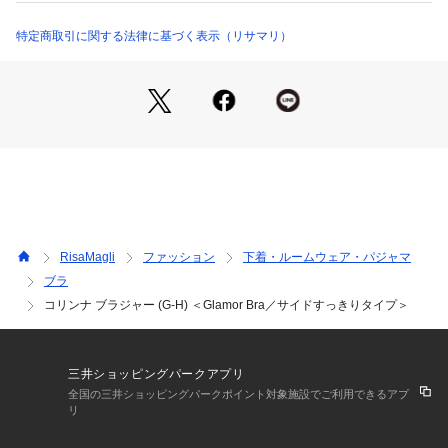
＜パターン＞
特定商取引に関する法律に基づく表示（リサマリ）
『Glamor Bra／サイドすっきりタイプ』
Gカップ～専用に設計されたパターンです。サイドパネルと脇
高の土台でボリュームのあるバストを脇から中央へ寄せ、すっ
きりとしたシルエットをキープしてくれます。
＜こんな方におすすめです＞
脇からバックサイドのラインをすっきり見せたい方
前中心の圧迫感が気になる方
胸元の開いたお洋服を着る時に
RisaMagli
ファッション
下着・ルームウェア・パジャマ
＜商品仕様＞
ブラ
・3/4カップ
コリンナ ブラジャー (G-H) ＜Glamor Bra／サイドすっきりタイプ＞
・ワイヤーあり
・サイドボーンあり（樹脂製）
・取り外し可能パッドなし（※パッドポケットはあり）
・ホック：3段×3列
三井ショッピングパークアプリ
・ストラップ長さ調節可能（一部取り外し不可）
全国の三井ショッピングパークポイント対象施設でご利用できるアプ
リ
＜関連アイテム＞