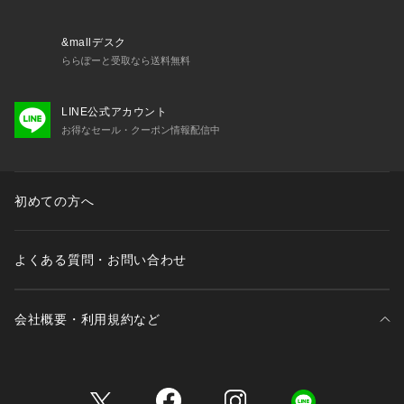
＜商品仕様＞
・ストラップ長さ調節可能（取り外し不可）
・身生地の伸縮性：あり
&mallデスク
・取り外し可能薄手カップ付属（ウレタン製）
ららぽーと受取なら送料無料
＜関連アイテム＞
LINE公式アカウント
お揃いのアイテムは以下よりご確認ください。
お得なセール・クーポン情報配信中
・65260 ブラジャー（B・C）
・65261 ブラジャー（D・E・F）
・65262 ブラジャー（G・H）
・45263 おやすみブラ（M・L）
初めての方へ
・45264 おやすみブラ（LL）
・45265 おやす
よくある質問・お問い合わせ
会社概要・利用規約など
三井不動産が展開する商業施設一覧