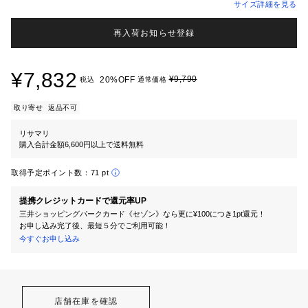
サイズ詳細を見る
再入荷お知らせ登録
¥7,832
¥9,790
20%OFF
税込
通常価格
取り寄せ
返品不可
リサマリ
購入合計金額6,600円以上で送料無料
取得予定ポイント数：
71 pt
提携クレジットカードで還元率UP
三井ショッピングパークカード《セゾン》なら更に¥100につき1pt還元！
お申し込み完了後、最短５分でご利用可能！
今すぐお申し込み
店舗在庫を確認