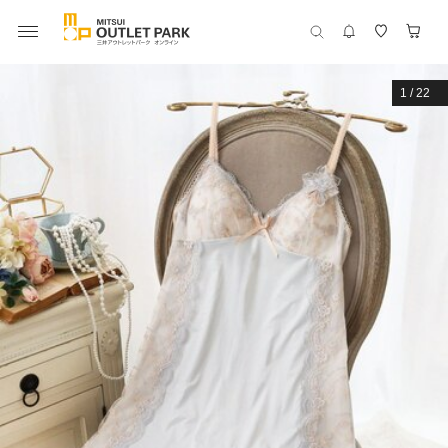
1
/
22