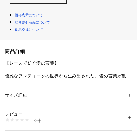
価格表示について
取り寄せ商品について
返品交換について
商品詳細
【レースで紡ぐ愛の言葉】
優雅なアンティークの世界から生み出された、愛の言葉が散り
ばめられたシリーズです。まるでドレスをまとった貴婦人のよ
うに、レースのスカラップには繊細なフリル模様をあしらいま
した。「Un bisou doux sur ta joue」…あなたの頬に優しいキ
サイズ詳細
性別：
レディース
スを「Amour」…愛「Bisou」…キス。ひとつひとつの言葉
カテゴリー：
ファッション
 ＞ 
下着・ルームウェア・パジャマ
 ＞ 
ブラ
素材：ポリエステル・ナイロン・ポリウレタン
が、身に着けるだけで映画のワンシーンのようなロマンティッ
生産国：中国製
レビュー
クな世界観を演出します。2種類の素材を重ねた大ぶりなお花
商品番号：
1095900002444 
（モール）
0件
のアップリケは、立体感を表現。ふんわりと結ばれたリボンを
N05-15261 （ショップ）
モチーフにしたアップリケと合わせ、3種類のアップリケを贅
沢にあしらうことで、まるで優雅な貴婦人の髪飾りのような華