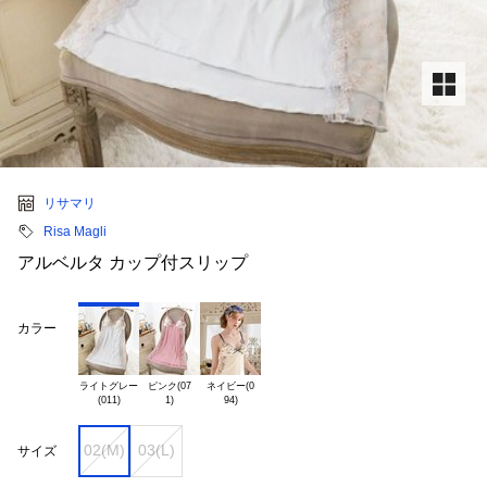
リサマリ
Risa Magli
アルベルタ カップ付スリップ
カラー
ライトグレー

ピンク(07

ネイビー(0

02(M)
03(L)
サイズ