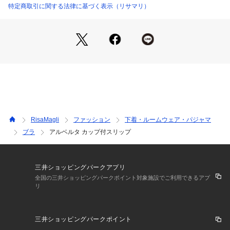
やかさを表現しています。サイド部分は繊細なレースを活かす
特定商取引に関する法律に基づく表示（リサマリ）
ためあえて縫い付けず、動くたびにひらひらと揺れる女性らし
い印象に。バックスタイルは肌がのぞくカッティングデザイン
で、ストレッチレースとお揃いのアップリケをあしらいまし
た。
日常のふとしたたたずまいも、美しいものへと変えてしまうよ
うなアイテムになれますように。ワンランク上の美しさを演出
した 「Risa Magli Reine（レーヌ）」ブランドの世界観をお
楽しみください。
＜アイテム特徴・着用感＞
RisaMagli
ファッション
下着・ルームウェア・パジャマ
カップがついたタイプのスリップなので、ブラジャーを着けず
ブラ
アルベルタ カップ付スリップ
にこれ1枚でご着用いただけます。身生地はすべりがよいを使
用しており、さらりとした気持ちの良い着心地です。伸縮性が
あり、ご着用していてストレスを感じにくい仕様になっており
ます。
三井ショッピングパークアプリ
全国の三井ショッピングパークポイント対象施設でご利用できるアプ
リ
＜サイズ＞
M：バスト 79～87cm（総丈：前側約75cm／後側約80cm）
L：バスト 86～94cm（総丈：前側約75cm／後側約80cm）
三井ショッピングパークポイント