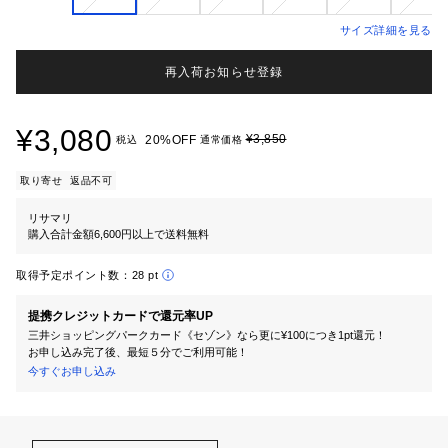
サイズ詳細を見る
再入荷お知らせ登録
¥3,080
¥3,850
20%OFF
税込
通常価格
取り寄せ
返品不可
リサマリ
購入合計金額6,600円以上で送料無料
取得予定ポイント数：
28 pt
提携クレジットカードで還元率UP
三井ショッピングパークカード《セゾン》なら更に¥100につき1pt還元！
お申し込み完了後、最短５分でご利用可能！
今すぐお申し込み