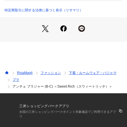
＜パターン＞
特定商取引に関する法律に基づく表示（リサマリ）
『Sweet Rich（スウィートリッチ）』
年齢や体型を問わずフィットしやすい、Risa Magliの中でも一
番ナチュラルなパターンです。レモン型のパッドでキレイな谷
間を演出し、丸みとボリュームで女性らしく可愛らしいライン
を作ります。
＜こんな方におすすめです＞
ふんわり丸みのあるバストラインがお好きな方
谷間やボリュームを強調するのが苦手な方
バストに左右差がある方
RisaMagli
ファッション
下着・ルームウェア・パジャマ
Risa Magliのブラジャーを初めてご着用する方
ブラ
アンチェ ブラジャー (B-C) ＜Sweet Rich（スウィートリッチ）＞
＜商品仕様＞
・3/4カップ
・ワイヤーあり
・サイドボーンあり（樹脂製）
三井ショッピングパークアプリ
・取り外し可能パッド付属
全国の三井ショッピングパークポイント対象施設でご利用できるアプ
・パッド素材：ポリエステル（不織布製）
リ
・ホック：2段×3列