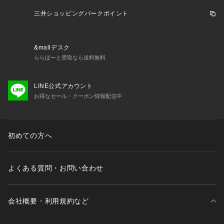
・ストラップ長さ調節可能（取り外し不可）
三井ショッピングパークポイント
＜関連アイテム＞
お揃いのアイテムは以下よりご確認ください。
・65160 ブラジャー（B・C）
&mallデスク
・65161 ブラジャー（D・E・F）
ららぽーと受取なら送料無料
・65162 ブラジャー（G・H・I）
・75160 ノーマルショーツ
LINE公式アカウント
・75161 レースショーツ
お得なセール・クーポン情報配信中
・75162 リボンショーツ
・75166 サニタリー
・35161 カップ付キャミソール
・25161 タップパンツ
初めての方へ
※照明の関係により、実際よりも色味が違って見える場合があ
よくある質問・お問い合わせ
ります。また、パソコン・スマートフォンなどの環境により、
若干製品と画像のカラーが異なる場合もございます。
会社概要・利用規約など