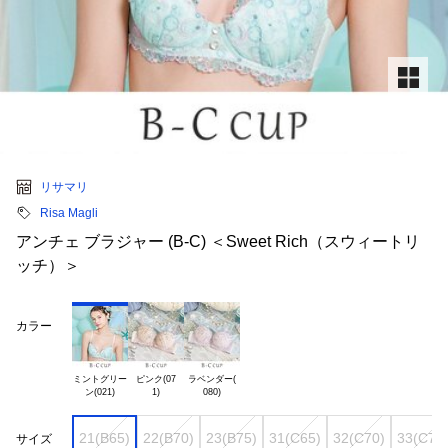
リサマリ
Risa Magli
アンチェ ブラジャー (B-C) ＜Sweet Rich（スウィートリ
ッチ）＞
カラー
ミントグリー

ピンク(07

ラベンダー(

21(B65)
22(B70)
23(B75)
31(C65)
32(C70)
33(C75
サイズ