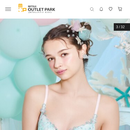
3
/
32