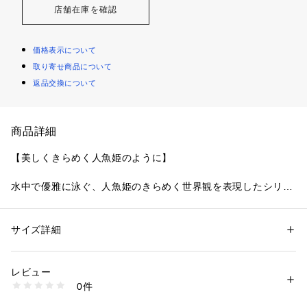
店舗在庫を確認
価格表示について
取り寄せ商品について
返品交換について
商品詳細
【美しくきらめく人魚姫のように】
水中で優雅に泳ぐ、人魚姫のきらめく世界観を表現したシリー
ズです。大小様々に刺繍したリアルな気泡が浮遊感を演出し、
透明感のあるラメ糸が水中の繊細な揺らめきを表現。一瞬一瞬
で表情を変える気泡のデザインにこだわり、ステッチを繊細に
サイズ詳細
性別：
レディース
変化させました。可愛らしい星形のヒトデが泡の中にさりげな
カテゴリー：
ファッション
 ＞ 
下着・ルームウェア・パジャマ
 ＞ 
ブラ
素材：ポリエステル・ナイロン・ポリウレタン
く溶け込み、可愛らしさと遊び心をプラス。光を浴びてキラキ
生産国：中国製
レビュー
ラと輝くビーズチャームや、人魚の優美な尾ひれと真珠を組み
商品番号：
1095900002449 
（モール）
0件
合わせたアップリケなど、わくわくするようなファンタジーな
N05-65160 （ショップ）
世界を演出してくれるコレクションです。