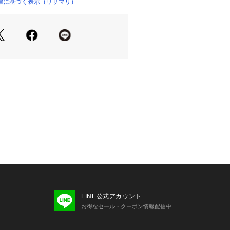
たずまいも、美しいものへと変えてし
律に基づく表示（リサマリ）
ムになれますように。ワンランク上の
isa Magli Reine（レーヌ）」ブラ
楽しみください。
めの、サイドを押さえる接ぎ構造で安
pなシルエットを演出します。Gカップ
ーンを入れ、3段ホックを使用するこ
ームのあるバストをしっかり支えま
すめです＞
お肉が気になる方
ボリュームが欲しい方
定感が欲しい方
LINE公式アカウント
お得なセール・クーポン情報配信中
り（樹脂製）