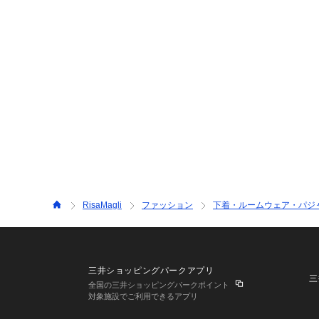
RisaMagli
ファッション
下着・ルームウェア・パジ
三井ショッピングパークアプリ
三
全国の三井ショッピングパークポイント
対象施設でご利用できるアプリ