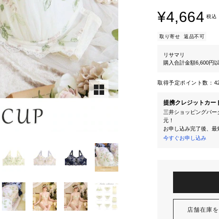
¥4,664
税込
取り寄せ
返品不可
リサマリ
購入合計金額6,600
取得予定ポイント数：
4
提携クレジットカー
三井ショッピングパーク
元！
お申し込み完了後、最
今すぐお申し込み
店舗在庫