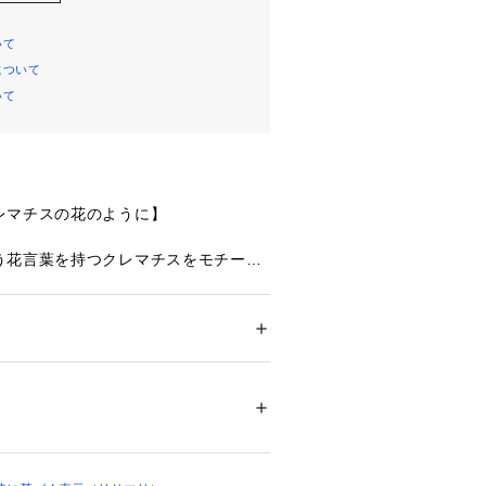
いて
について
いて
レマチスの花のように】
う花言葉を持つクレマチスをモチーフ
洗練されたシリーズです。クレマチス
ずつ繊細なグラデーションをほどこし
女性らしさを演出。花びらとは対照的
れたリーフは、素朴な可愛らしさをプ
ション
 ＞ 
下着・ルームウェア・パジャマ
 ＞ 
。幾何学模様をほどこしたスカラップ
・ナイロン・ポリウレタン
なディテールでクラシカルな印象を後
にはお花のアップリケをあしらいまし
02542 
（モール）
ップ）
のきらめきが動くたびに上品な輝きを
れるコレクションです。