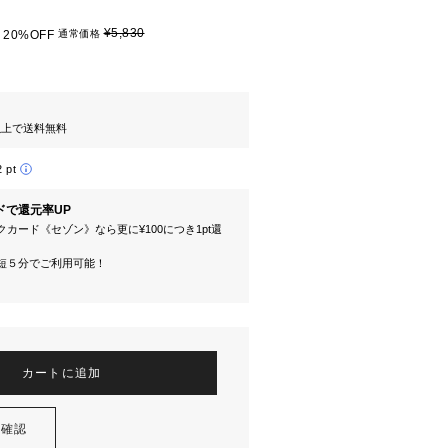
¥5,830
20%OFF
通常価格
円以上で送料無料
2 pt
ドで還元率UP
カード《セゾン》なら更に¥100につき1pt還
短５分でご利用可能！
カートに追加
を確認