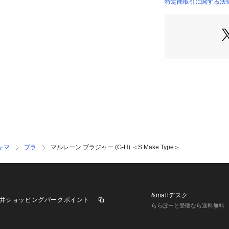
日常のふとしたた
特定商取引に関する法
まうようなアイテ
美しさを演出した 「R
ンドの世界観をお
＜パターン＞
『S Make Type』
カップ前と脇が高
定感のあるShar
～は下カップにボ
とにより、ボリュ
す。
＜こんな方におす
ャマ
ブラ
マルレーン ブラジャー (G-H) ＜S Make Type＞
脇サイドの余分な
デコルテラインに
楽な着け心地と安
＜商品仕様＞
&mallデスク
井ショッピングパークポイント
・3/4カップ
ららぽーと受取なら送料無料
・ワイヤーあり
・サイドボーンあ