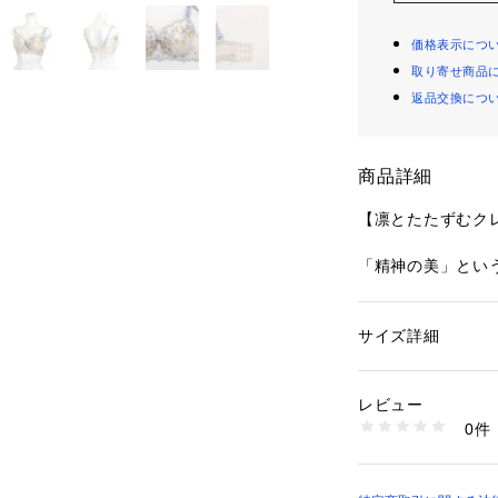
価格表示につ
取り寄せ商品
返品交換につ
商品詳細
【凛とたたずむク
「精神の美」とい
にした、華やかで
の花びらには1枚
て、上品で優雅な
サイズ詳細
性別：
レディース
なステッチで描か
カテゴリー：
ファッ
ブラ
ラスしてくれます
素材：ポリエステル
レビュー
は、あえて控えめ
生産国：中国製
0件
押し。ストラップ
商品番号：
10959000
N05-65252 （ショ
た。繊細なラメ糸
放つ、特別感あふ