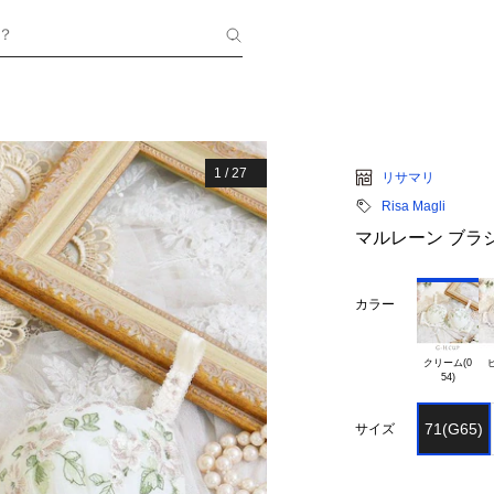
？
1
/
27
リサマリ
Risa Magli
マルレーン ブラジャー
カラー
クリーム(0

ピ
71(G65)
サイズ