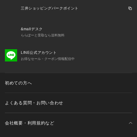
・取り外し可能パッド付属（片カップ各2枚）
・パッド素材：ポリエステル（不織布製）
三井ショッピングパークポイント
・ホック：2段×3列
・ストラップ長さ調節可能（取り外し不可）
&mallデスク
＜関連アイテム＞
ららぽーと受取なら送料無料
お揃いのアイテムは以下よりご確認ください。
・65200 ブラジャー（B・C）
LINE公式アカウント
・65201 ブラジャー（D・E・F）
お得なセール・クーポン情報配信中
・65202 ブラジャー（G・H・I）
・55203 ソフトブラ
・75200 ノーマルショーツ
・75201 レースショーツ
初めての方へ
・75202 リボンショーツ
・75204 Tバック
・75206 サニタリー
よくある質問・お問い合わせ
・35201 カップ付ロングキャミソール
会社概要・利用規約など
※照明の関係により、実際よりも色味が違って見える場合があ
ります。また、パソコン・スマートフォン