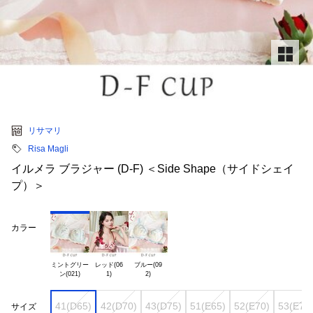
リサマリ
Risa Magli
イルメラ ブラジャー (D-F) ＜Side Shape（サイドシェイ
プ）＞
カラー
ミントグリー

レッド(06

ブルー(09

41(D65)
42(D70)
43(D75)
51(E65)
52(E70)
53(E75
サイズ