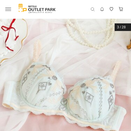
3
/
28