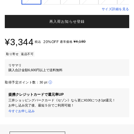
サイズ詳細を見る
再入荷お知らせ登録
¥3,344
¥4,180
20%OFF
税込
通常価格
取り寄せ
返品不可
リサマリ
購入合計金額6,600円以上で送料無料
取得予定ポイント数：
30 pt
提携クレジットカードで還元率UP
三井ショッピングパークカード《セゾン》なら更に¥100につき1pt還元！
お申し込み完了後、最短５分でご利用可能！
今すぐお申し込み