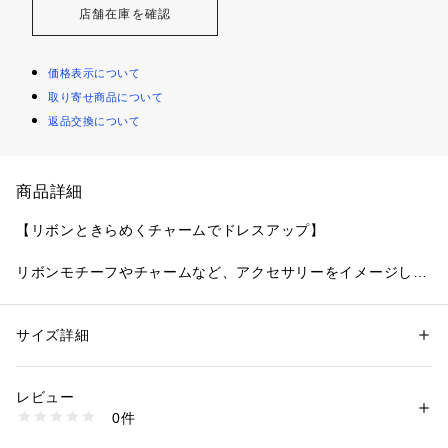
店舗在庫を確認
価格表示について
取り寄せ商品について
返品交換について
商品詳細
【リボンときらめくチャームでドレスアップ】
リボンモチーフやチャームなど、アクセサリーをイメージした
シリーズです。
大きなリボンを主役にしたレースは、たっぷりのラメ糸で揺れ
るチャームや編み上げの刺繍を施して、豪華でロマンティック
サイズ詳細
性別：
レディース
な雰囲気を演出しました。
カテゴリー：
ファッション
 ＞ 
下着・ルームウェア・パジャマ
 ＞ 
ブラ
素材：ポリエステル・ナイロン・ポリウレタン
2種類のチャームの中にはリサマリロゴのRとMをあしらい、オ
生産国：中国製
レビュー
リジナリティあふれるデザインに。
商品番号：
1095900002563 
（モール）
0件
下辺にはストレッチサテンテープを添えて、カップ中央にはブ
N05-65201 （ショップ）
ローチ風のアップリケをプラスしました。