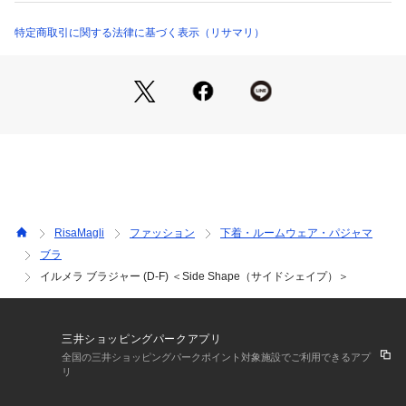
ストレッチレースもリボン×ハート柄にすることで、細部まで
心ときめく世界観に仕上がっています。
特定商取引に関する法律に基づく表示（リサマリ）
きらめくチャームとリボンの魔法で、憧れのアクセサリーボッ
クスを詰め込んだような、遊び心あふれるコレクションです。
＜パターン＞
『Side Shape（サイドシェイプ）』
サイドボーンとダブルパッドで余分なお肉をサイドから押さ
え、すっきりとしたシルエットに。バストに高さが出やすく、
薄手のお洋服をご着用される際にメリハリが出てキレイなライ
ンを作ります。
RisaMagli
ファッション
下着・ルームウェア・パジャマ
＜こんな方におすすめです＞
ブラ
脇サイドの余分なお肉が気になる方
イルメラ ブラジャー (D-F) ＜Side Shape（サイドシェイプ）＞
デコルテラインにボリュームが欲しい方
楽な着け心地と安定感やホールド感が欲しい方
＜商品仕様＞
三井ショッピングパークアプリ
・3/4カップ
全国の三井ショッピングパークポイント対象施設でご利用できるアプ
・ワイヤーあり
リ
・サイドボーンあり（樹脂製）